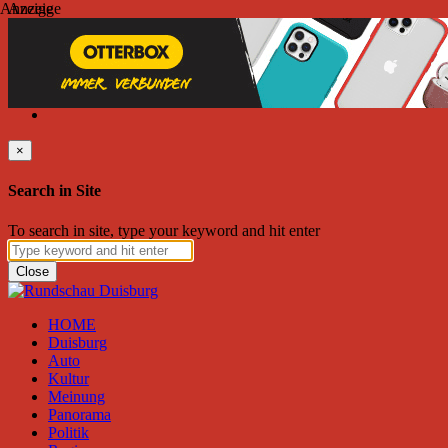
Anzeige
Anzeige
Freitag, August 07, 2026
Friend on Facebook
Follow on Twitter
Subscribe to RSS
Search
×
Search in Site
To search in site, type your keyword and hit enter
Close
HOME
Duisburg
Auto
Kultur
Meinung
Panorama
Politik