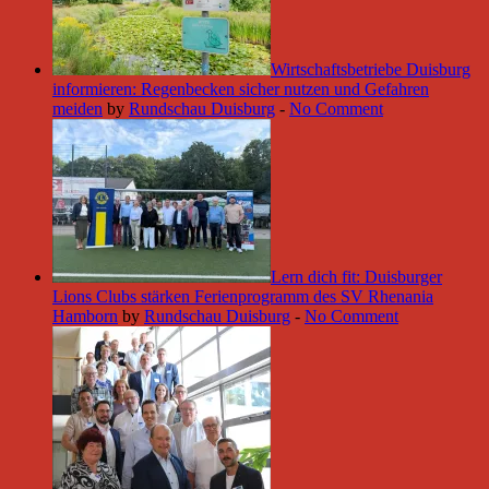
Wirtschaftsbetriebe Duisburg
informieren: Regenbecken sicher nutzen und Gefahren
meiden
by
Rundschau Duisburg
-
No Comment
Lern dich fit: Duisburger
Lions Clubs stärken Ferienprogramm des SV Rhenania
Hamborn
by
Rundschau Duisburg
-
No Comment