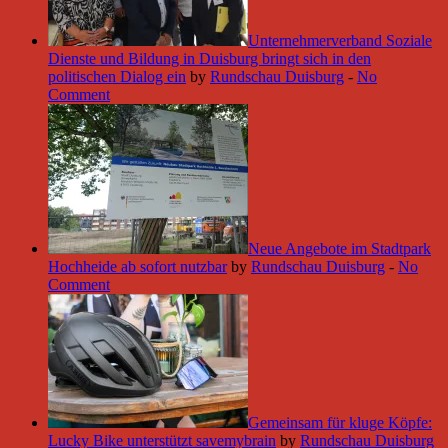
Unternehmerverband Soziale
Dienste und Bildung in Duisburg bringt sich in den
politischen Dialog ein
by
Rundschau Duisburg
-
No
Comment
Neue Angebote im Stadtpark
Hochheide ab sofort nutzbar
by
Rundschau Duisburg
-
No
Comment
Gemeinsam für kluge Köpfe:
Lucky Bike unterstützt savemybrain
by
Rundschau Duisburg