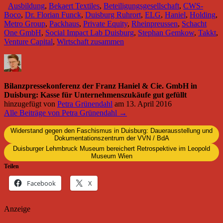
Ausbildung
,
Bekaert Textiles
,
Beteiligungsgesellschaft
,
CWS-
Boco
,
Dr. Florian Funck
,
Duisburg Ruhrort
,
ELG
,
Haniel
,
Holding
,
Metro Group
,
Packhaus
,
Private Equity
,
Rheinpreussen
,
Schacht
One GmbH
,
Social Impact Lab Duisburg
,
Stephan Gemkow
,
Takkt
,
Venture Capital
,
Wirtschaft zusammen
Bilanzpressekonferenz der Franz Haniel & Cie. GmbH in
Duisburg: Kasse für Unternehmenszukäufe gut gefüllt
hinzugefügt von
Petra Grünendahl
am
13. April 2016
Alle Beiträge von Petra Grünendahl →
Widerstand gegen den Faschismus in Duisburg: Dauerausstellung und
Dokumentationszentrum der VVN / BdA
Duisburger Lehmbruck Museum bereichert Retrospektive im Leopold
Museum Wien
Teilen
Facebook
X
Anzeige