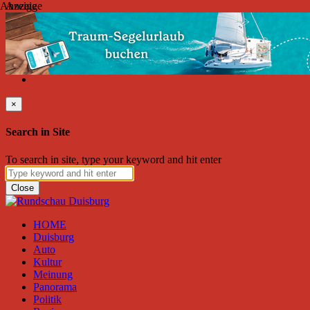
Anzeige
Anzeige
Donnerstag, August 06, 2026
Friend on Facebook
Follow on Twitter
Subscribe to RSS
Search
×
Search in Site
To search in site, type your keyword and hit enter
Close
HOME
Duisburg
Auto
Kultur
Meinung
Panorama
Politik