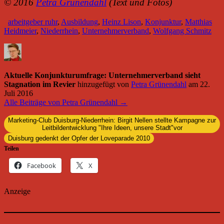
© 2016
Petra Grünendahl
(Text und Fotos)
arbeitgeber ruhr
,
Ausbildung
,
Heinz Lison
,
Konjunktur
,
Matthias
Heidmeier
,
Niederrhein
,
Unternehmerverband
,
Wolfgang Schmitz
Aktuelle Konjunkturumfrage: Unternehmerverband sieht
Stagnation im Revier
hinzugefügt von
Petra Grünendahl
am
22.
Juli 2016
Alle Beiträge von Petra Grünendahl →
Marketing-Club Duisburg-Niederrhein: Birgit Nellen stellte Kampagne zur
Leitbildentwicklung "Ihre Ideen, unsere Stadt"vor
Duisburg gedenkt der Opfer der Loveparade 2010
Teilen
Facebook
X
Anzeige