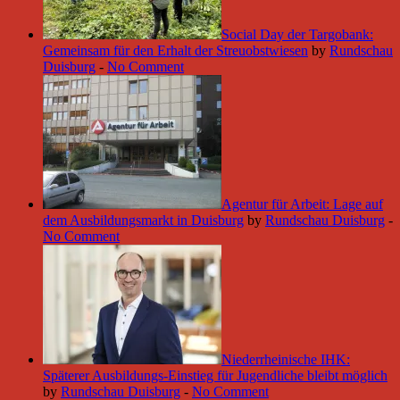
Social Day der Targobank:
Gemeinsam für den Erhalt der Streuobstwiesen
by
Rundschau
Duisburg
-
No Comment
Agentur für Arbeit: Lage auf
dem Ausbildungsmarkt in Duisburg
by
Rundschau Duisburg
-
No Comment
Niederrheinische IHK:
Späterer Ausbildungs-Einstieg für Jugendliche bleibt möglich
by
Rundschau Duisburg
-
No Comment