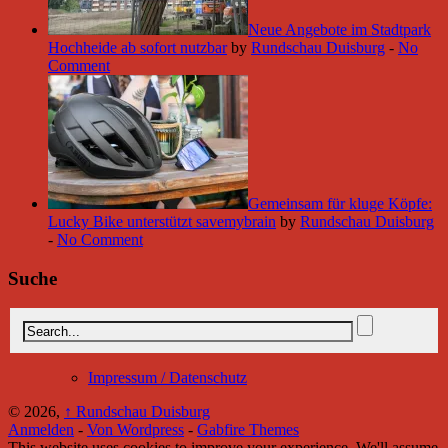
Neue Angebote im Stadtpark
Hochheide ab sofort nutzbar
by
Rundschau Duisburg
-
No
Comment
Gemeinsam für kluge Köpfe:
Lucky Bike unterstützt savemybrain
by
Rundschau Duisburg
-
No Comment
Suche
Impressum / Datenschutz
© 2026,
↑
Rundschau Duisburg
Anmelden
-
Von Wordpress
-
Gabfire Themes
This website uses cookies to improve your experience. We'll assume