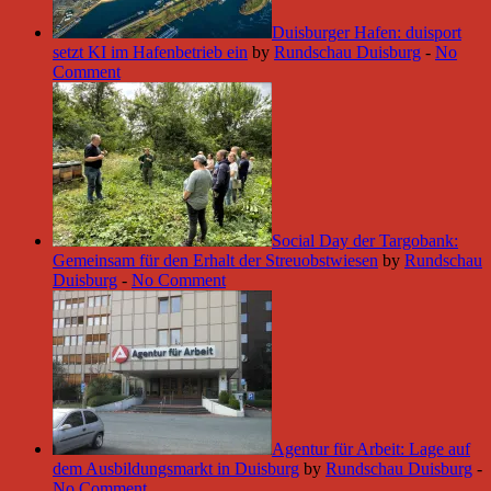
Duisburger Hafen: duisport
setzt KI im Hafenbetrieb ein
by
Rundschau Duisburg
-
No
Comment
Social Day der Targobank:
Gemeinsam für den Erhalt der Streuobstwiesen
by
Rundschau
Duisburg
-
No Comment
Agentur für Arbeit: Lage auf
dem Ausbildungsmarkt in Duisburg
by
Rundschau Duisburg
-
No Comment