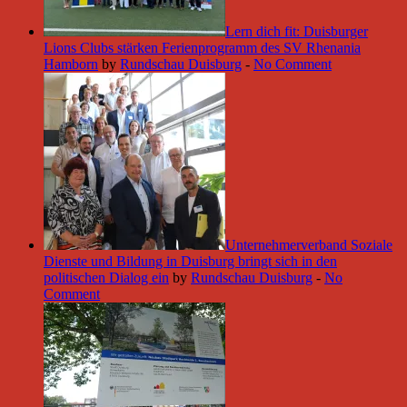
Lern dich fit: Duisburger
Lions Clubs stärken Ferienprogramm des SV Rhenania
Hamborn
by
Rundschau Duisburg
-
No Comment
Unternehmerverband Soziale
Dienste und Bildung in Duisburg bringt sich in den
politischen Dialog ein
by
Rundschau Duisburg
-
No
Comment