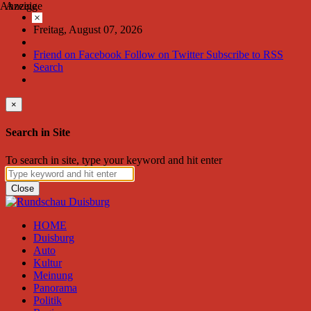
Anzeige
Anzeige
×
Freitag, August 07, 2026
Friend on Facebook
Follow on Twitter
Subscribe to RSS
Search
×
Search in Site
To search in site, type your keyword and hit enter
Close
HOME
Duisburg
Auto
Kultur
Meinung
Panorama
Politik