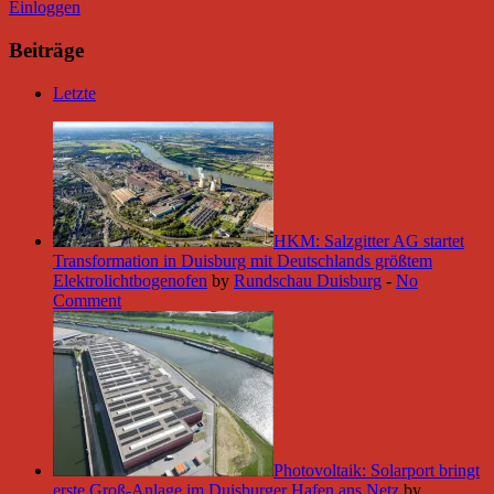
Einloggen
Beiträge
Letzte
HKM: Salzgitter AG startet
Transformation in Duisburg mit Deutschlands größtem
Elektrolichtbogenofen
by
Rundschau Duisburg
-
No
Comment
Photovoltaik: Solarport bringt
erste Groß-Anlage im Duisburger Hafen ans Netz
by