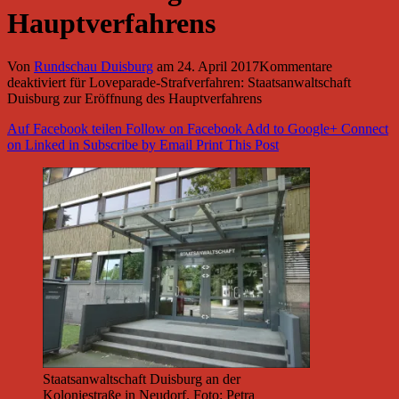
Hauptverfahrens
Von
Rundschau Duisburg
am
24. April 2017
Kommentare
deaktiviert
für Loveparade-Strafverfahren: Staatsanwaltschaft
Duisburg zur Eröffnung des Hauptverfahrens
Auf Facebook teilen
Follow on Facebook
Add to Google+
Connect
on Linked in
Subscribe by Email
Print This Post
Staatsanwaltschaft Duisburg an der
Koloniestraße in Neudorf. Foto: Petra