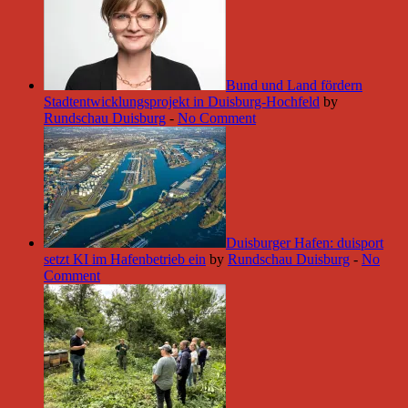
Bund und Land fördern
Stadtentwicklungsprojekt in Duisburg-Hochfeld
by
Rundschau Duisburg
-
No Comment
Duisburger Hafen: duisport
setzt KI im Hafenbetrieb ein
by
Rundschau Duisburg
-
No
Comment