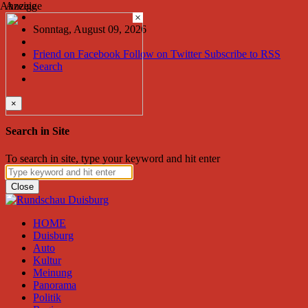
Anzeige
Anzeige
×
Sonntag, August 09, 2026
Friend on Facebook
Follow on Twitter
Subscribe to RSS
Search
×
Search in Site
To search in site, type your keyword and hit enter
Close
HOME
Duisburg
Auto
Kultur
Meinung
Panorama
Politik