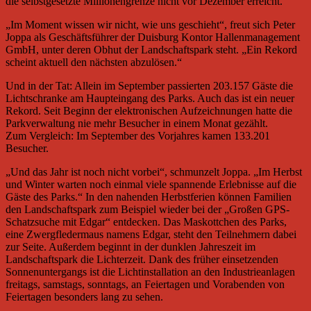
die selbstgesetzte Millionengrenze nicht vor Dezember erreicht.
„Im Moment wissen wir nicht, wie uns geschieht“, freut sich Peter
Joppa als Geschäftsführer der Duisburg Kontor Hallenmanagement
GmbH, unter deren Obhut der Landschaftspark steht. „Ein Rekord
scheint aktuell den nächsten abzulösen.“
Und in der Tat: Allein im September passierten 203.157 Gäste die
Lichtschranke am Haupteingang des Parks. Auch das ist ein neuer
Rekord. Seit Beginn der elektronischen Aufzeichnungen hatte die
Parkverwaltung nie mehr Besucher in einem Monat gezählt.
Zum Vergleich: Im September des Vorjahres kamen 133.201
Besucher.
„Und das Jahr ist noch nicht vorbei“, schmunzelt Joppa. „Im Herbst
und Winter warten noch einmal viele spannende Erlebnisse auf die
Gäste des Parks.“ In den nahenden Herbstferien können Familien
den Landschaftspark zum Beispiel wieder bei der „Großen GPS-
Schatzsuche mit Edgar“ entdecken. Das Maskottchen des Parks,
eine Zwergfledermaus namens Edgar, steht den Teilnehmern dabei
zur Seite. Außerdem beginnt in der dunklen Jahreszeit im
Landschaftspark die Lichterzeit. Dank des früher einsetzenden
Sonnenuntergangs ist die Lichtinstallation an den Industrieanlagen
freitags, samstags, sonntags, an Feiertagen und Vorabenden von
Feiertagen besonders lang zu sehen.