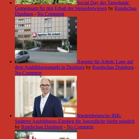
Social Day der Targobank:
Gemeinsam für den Erhalt der Streuobstwiesen
by
Rundschau
Duisburg
-
No Comment
Agentur für Arbeit: Lage auf
dem Ausbildungsmarkt in Duisburg
by
Rundschau Duisburg
-
No Comment
Niederrheinische IHK:
Späterer Ausbildungs-Einstieg für Jugendliche bleibt möglich
by
Rundschau Duisburg
-
No Comment