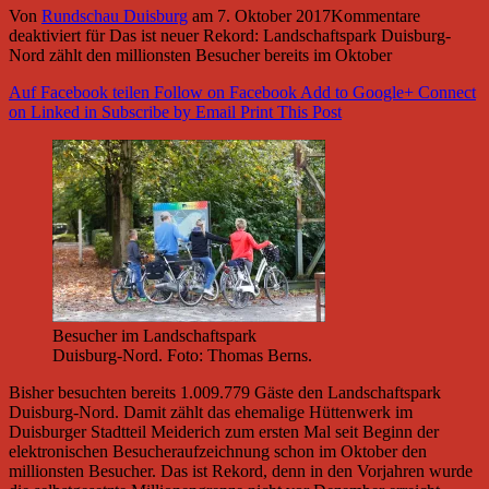
Von
Rundschau Duisburg
am
7. Oktober 2017
Kommentare
deaktiviert
für Das ist neuer Rekord: Landschaftspark Duisburg-
Nord zählt den millionsten Besucher bereits im Oktober
Auf Facebook teilen
Follow on Facebook
Add to Google+
Connect
on Linked in
Subscribe by Email
Print This Post
Besucher im Landschaftspark
Duisburg-Nord. Foto: Thomas Berns.
Bisher besuchten bereits 1.009.779 Gäste den Landschaftspark
Duisburg-Nord. Damit zählt das ehemalige Hüttenwerk im
Duisburger Stadtteil Meiderich zum ersten Mal seit Beginn der
elektronischen Besucheraufzeichnung schon im Oktober den
millionsten Besucher. Das ist Rekord, denn in den Vorjahren wurde