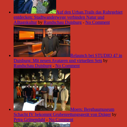
Auf den Urban.Trails das Ruhrgebiet
entdecken: Stadtwanderwege verbinden Natur und
Alltagskultur
by
Rundschau Duisburg
-
No Comment
Relaunch bei STUDIO 47 in
Duisburg: Mit neuen Avataren und virtuellen Sets
by
Rundschau Duisburg
-
No Comment
Moers: Bergbaumuseum
Schacht IV bekommt Grubenrettungsgerät von Dräger
by
Petra Grünendahl
-
No Comment