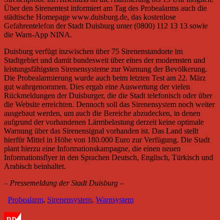
Über den Sirenentest informiert am Tag des Probealarms auch die
städtische Homepage www.duisburg.de, das kostenlose
Gefahrentelefon der Stadt Duisburg unter (0800) 112 13 13 sowie
die Warn-App NINA.
Duisburg verfügt inzwischen über 75 Sirenenstandorte im
Stadtgebiet und damit bundesweit über eines der modernsten und
leistungsfähigsten Sirenensysteme zur Warnung der Bevölkerung.
Die Probealarmierung wurde auch beim letzten Test am 22. März
gut wahrgenommen. Dies ergab eine Auswertung der vielen
Rückmeldungen der Duisburger, die die Stadt telefonisch oder über
die Website erreichten. Dennoch soll das Sirenensystem noch weiter
ausgebaut werden, um auch die Bereiche abzudecken, in denen
aufgrund der vorhandenen Lärmbelastung derzeit keine optimale
Warnung über das Sirenensignal vorhanden ist. Das Land stellt
hierfür Mittel in Höhe von 180.000 Euro zur Verfügung. Die Stadt
plant hierzu eine Informationskampagne, die einen neuen
Informationsflyer in den Sprachen Deutsch, Englisch, Türkisch und
Arabisch beinhaltet.
– Pressemeldung der Stadt Duisburg –
Probealarm
,
Sirenensystem
,
Warnsystem