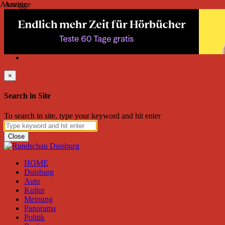
Anzeige
Anzeige
Mittwoch, August 05, 2026
Friend on Facebook
Follow on Twitter
Subscribe to RSS
Search
×
Search in Site
To search in site, type your keyword and hit enter
Close
HOME
Duisburg
Auto
Kultur
Meinung
Panorama
Politik