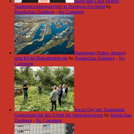
Bund und Land fördern
Stadtentwicklungsprojekt in Duisburg-Hochfeld
by
Rundschau Duisburg
-
No Comment
Duisburger Hafen: duisport
setzt KI im Hafenbetrieb ein
by
Rundschau Duisburg
-
No
Comment
Social Day der Targobank:
Gemeinsam für den Erhalt der Streuobstwiesen
by
Rundschau
Duisburg
-
No Comment