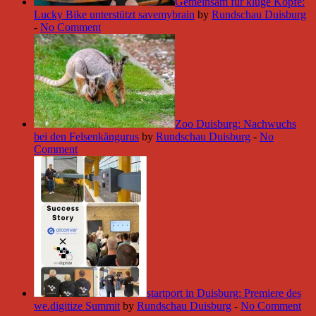
Gemeinsam für kluge Köpfe:
Lucky Bike unterstützt savemybrain
by
Rundschau Duisburg
-
No Comment
Zoo Duisburg: Nachwuchs
bei den Felsenkängurus
by
Rundschau Duisburg
-
No
Comment
startport in Duisburg: Premiere des
we.digitize Summit
by
Rundschau Duisburg
-
No Comment