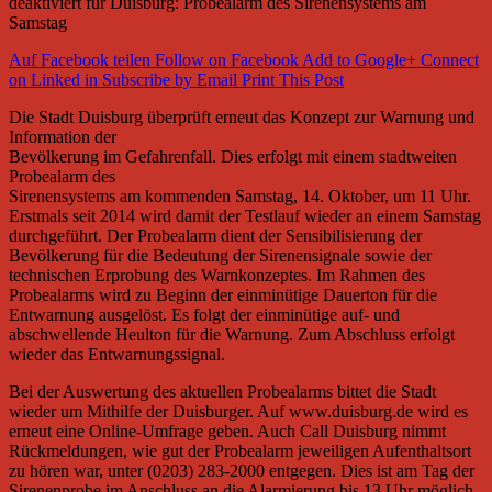
deaktiviert
für Duisburg: Probealarm des Sirenensystems am
Samstag
Auf Facebook teilen
Follow on Facebook
Add to Google+
Connect
on Linked in
Subscribe by Email
Print This Post
Die Stadt Duisburg überprüft erneut das Konzept zur Warnung und
Information der
Bevölkerung im Gefahrenfall. Dies erfolgt mit einem stadtweiten
Probealarm des
Sirenensystems am kommenden Samstag, 14. Oktober, um 11 Uhr.
Erstmals seit 2014 wird damit der Testlauf wieder an einem Samstag
durchgeführt. Der Probealarm dient der Sensibilisierung der
Bevölkerung für die Bedeutung der Sirenensignale sowie der
technischen Erprobung des Warnkonzeptes. Im Rahmen des
Probealarms wird zu Beginn der einminütige Dauerton für die
Entwarnung ausgelöst. Es folgt der einminütige auf- und
abschwellende Heulton für die Warnung. Zum Abschluss erfolgt
wieder das Entwarnungssignal.
Bei der Auswertung des aktuellen Probealarms bittet die Stadt
wieder um Mithilfe der Duisburger. Auf www.duisburg.de wird es
erneut eine Online-Umfrage geben. Auch Call Duisburg nimmt
Rückmeldungen, wie gut der Probealarm jeweiligen Aufenthaltsort
zu hören war, unter (0203) 283-2000 entgegen. Dies ist am Tag der
Sirenenprobe im Anschluss an die Alarmierung bis 13 Uhr möglich.