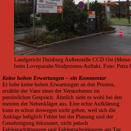
Landgericht Duisburg Außenstelle CCD Ost (Messe 
beim Loveparade-Strafprozess-Auftakt. Foto: Petra
Keine hohen Erwartungen – ein Kommentar
Er habe keine hohen Erwartungen an den Prozess,
erzählte der Vater eines der Verstorbenen im
persönlichen Gespräch. Ähnlich sieht es wohl bei den
meisten der Nebenkläger aus. Eine echte Aufklärung
kann es schon deswegen nicht geben, weil sich die
Anklage lediglich Fehler bei der Planung und der
Genehmigung fokussiert, nicht jedoch
Fehleinschätzungen und Fehlentscheidungen am Tag