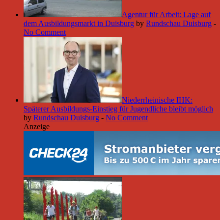
Agentur für Arbeit: Lage auf
dem Ausbildungsmarkt in Duisburg
by
Rundschau Duisburg
-
No Comment
Niederrheinische IHK:
Späterer Ausbildungs-Einstieg für Jugendliche bleibt möglich
by
Rundschau Duisburg
-
No Comment
Anzeige