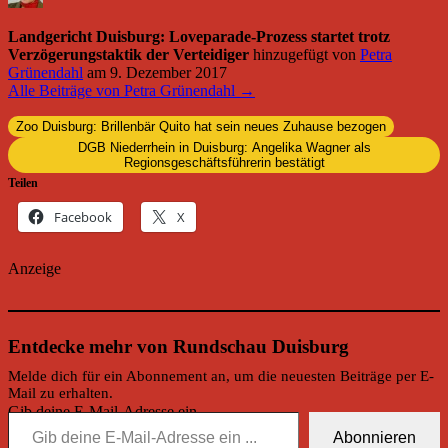
Landgericht Duisburg: Loveparade-Prozess startet trotz
Verzögerungstaktik der Verteidiger
hinzugefügt von
Petra
Grünendahl
am
9. Dezember 2017
Alle Beiträge von Petra Grünendahl →
Zoo Duisburg: Brillenbär Quito hat sein neues Zuhause bezogen
DGB Niederrhein in Duisburg: Angelika Wagner als
Regionsgeschäftsführerin bestätigt
Teilen
Facebook
X
Anzeige
Entdecke mehr von Rundschau Duisburg
Melde dich für ein Abonnement an, um die neuesten Beiträge per E-
Mail zu erhalten.
Gib deine E-Mail-Adresse ein ...
Abonnieren