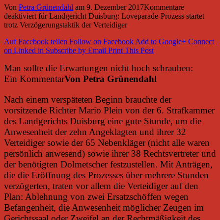
Von
Petra Grünendahl
am
9. Dezember 2017
Kommentare
deaktiviert
für Landgericht Duisburg: Loveparade-Prozess startet
trotz Verzögerungstaktik der Verteidiger
Auf Facebook teilen
Follow on Facebook
Add to Google+
Connect
on Linked in
Subscribe by Email
Print This Post
Man sollte die Erwartungen nicht hoch schrauben:
Ein Kommentar
Von Petra Grünendahl
Nach einem verspäteten Beginn brauchte der
vorsitzende Richter Mario Plein von der 6. Strafkammer
des Landgerichts Duisburg eine gute Stunde, um die
Anwesenheit der zehn Angeklagten und ihrer 32
Verteidiger sowie der 65 Nebenkläger (nicht alle waren
persönlich anwesend) sowie ihrer 38 Rechtsvertreter und
der benötigten Dolmetscher festzustellen. Mit Anträgen,
die die Eröffnung des Prozesses über mehrere Stunden
verzögerten, traten vor allem die Verteidiger auf den
Plan: Ablehnung von zwei Ersatzschöffen wegen
Befangenheit, die Anwesenheit möglicher Zeugen im
Gerichtssaal oder Zweifel an der Rechtmäßigkeit des