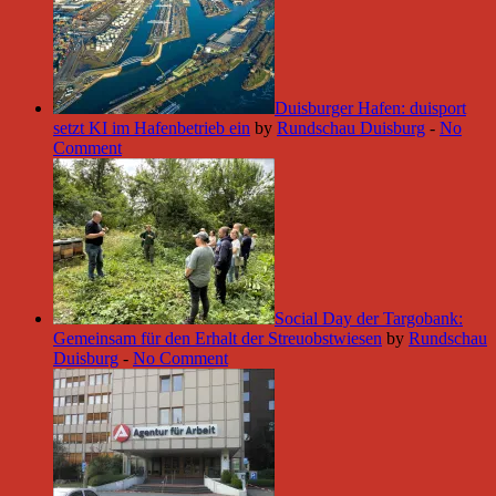
Duisburger Hafen: duisport
setzt KI im Hafenbetrieb ein
by
Rundschau Duisburg
-
No
Comment
Social Day der Targobank:
Gemeinsam für den Erhalt der Streuobstwiesen
by
Rundschau
Duisburg
-
No Comment