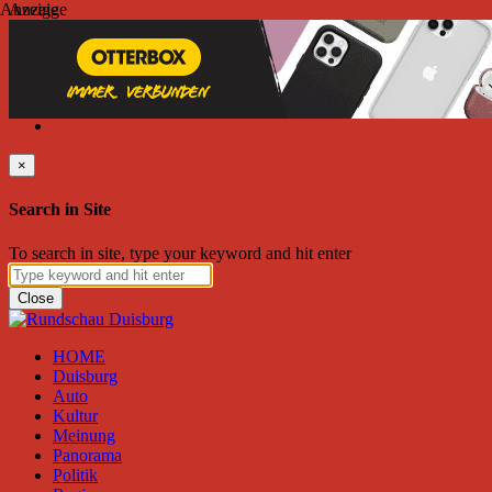
Anzeige
Anzeige
Freitag, August 07, 2026
Friend on Facebook
Follow on Twitter
Subscribe to RSS
Search
×
Search in Site
To search in site, type your keyword and hit enter
Close
HOME
Duisburg
Auto
Kultur
Meinung
Panorama
Politik