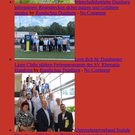
Wirtschaftsbetriebe Duisburg
informieren: Regenbecken sicher nutzen und Gefahren
meiden
by
Rundschau Duisburg
-
No Comment
Lern dich fit: Duisburger
Lions Clubs stärken Ferienprogramm des SV Rhenania
Hamborn
by
Rundschau Duisburg
-
No Comment
Unternehmerverband Soziale