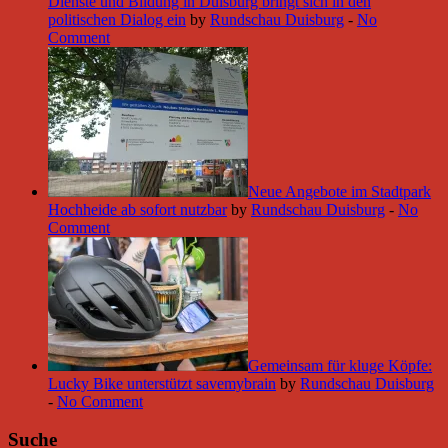
Dienste und Bildung in Duisburg bringt sich in den
politischen Dialog ein
by
Rundschau Duisburg
-
No
Comment
Neue Angebote im Stadtpark
Hochheide ab sofort nutzbar
by
Rundschau Duisburg
-
No
Comment
Gemeinsam für kluge Köpfe:
Lucky Bike unterstützt savemybrain
by
Rundschau Duisburg
-
No Comment
Suche