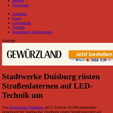
Region
Wirtschaft
Autotests
Essay
Loveparade
Technik
Impressum / Datenschutz
Anzeige
Stadtwerke Duisburg rüsten
Straßenlaternen auf LED-
Technik um
Von
Rundschau Duisburg
am
5. Februar 2018
Kommentare
deaktiviert
für Stadtwerke Duisburg rüsten Straßenlaternen auf