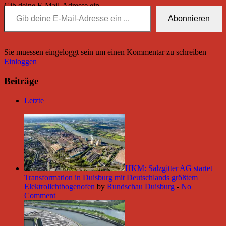
Gib deine E-Mail-Adresse ein ...
Abonnieren
Sie muessen eingeloggt sein um einen Kommentar zu schreiben
Einloggen
Beiträge
Letzte
HKM: Salzgitter AG startet
Transformation in Duisburg mit Deutschlands größtem
Elektrolichtbogenofen
by
Rundschau Duisburg
-
No
Comment