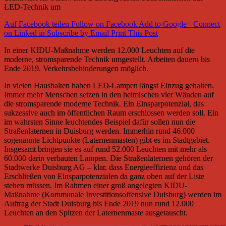
LED-Technik um
Auf Facebook teilen
Follow on Facebook
Add to Google+
Connect
on Linked in
Subscribe by Email
Print This Post
In einer KIDU-Maßnahme werden 12.000 Leuchten auf die
moderne, stromsparende Technik umgestellt. Arbeiten dauern bis
Ende 2019. Verkehrsbehinderungen möglich.
In vielen Haushalten haben LED-Lampen längst Einzug gehalten.
Immer mehr Menschen setzen in den heimischen vier Wänden auf
die stromsparende moderne Technik. Ein Einsparpotenzial, das
sukzessive auch im öffentlichen Raum erschlossen werden soll. Ein
im wahrsten Sinne leuchtendes Beispiel dafür sollen nun die
Straßenlaternen in Duisburg werden. Immerhin rund 46.000
sogenannte Lichtpunkte (Laternenmasten) gibt es im Stadtgebiet.
Insgesamt bringen sie es auf rund 52.000 Leuchten mit mehr als
60.000 darin verbauten Lampen. Die Straßenlaternen gehören der
Stadtwerke Duisburg AG – klar, dass Energieeffizienz und das
Erschließen von Einsparpotenzialen da ganz oben auf der Liste
stehen müssen. Im Rahmen einer groß angelegten KIDU-
Maßnahme (Kommunale Investitionsoffensive Duisburg) werden im
Auftrag der Stadt Duisburg bis Ende 2019 nun rund 12.000
Leuchten an den Spitzen der Laternenmaste ausgetauscht.