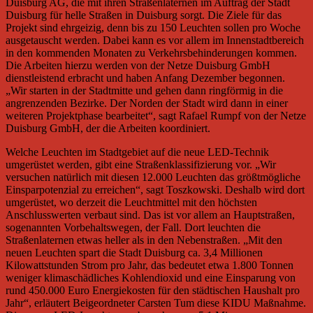
Duisburg AG, die mit ihren Straßenlaternen im Auftrag der Stadt
Duisburg für helle Straßen in Duisburg sorgt. Die Ziele für das
Projekt sind ehrgeizig, denn bis zu 150 Leuchten sollen pro Woche
ausgetauscht werden. Dabei kann es vor allem im Innenstadtbereich
in den kommenden Monaten zu Verkehrsbehinderungen kommen.
Die Arbeiten hierzu werden von der Netze Duisburg GmbH
dienstleistend erbracht und haben Anfang Dezember begonnen.
„Wir starten in der Stadtmitte und gehen dann ringförmig in die
angrenzenden Bezirke. Der Norden der Stadt wird dann in einer
weiteren Projektphase bearbeitet“, sagt Rafael Rumpf von der Netze
Duisburg GmbH, der die Arbeiten koordiniert.
Welche Leuchten im Stadtgebiet auf die neue LED-Technik
umgerüstet werden, gibt eine Straßenklassifizierung vor. „Wir
versuchen natürlich mit diesen 12.000 Leuchten das größtmögliche
Einsparpotenzial zu erreichen“, sagt Toszkowski. Deshalb wird dort
umgerüstet, wo derzeit die Leuchtmittel mit den höchsten
Anschlusswerten verbaut sind. Das ist vor allem an Hauptstraßen,
sogenannten Vorbehaltswegen, der Fall. Dort leuchten die
Straßenlaternen etwas heller als in den Nebenstraßen. „Mit den
neuen Leuchten spart die Stadt Duisburg ca. 3,4 Millionen
Kilowattstunden Strom pro Jahr, das bedeutet etwa 1.800 Tonnen
weniger klimaschädliches Kohlendioxid und eine Einsparung von
rund 450.000 Euro Energiekosten für den städtischen Haushalt pro
Jahr“, erläutert Beigeordneter Carsten Tum diese KIDU Maßnahme.