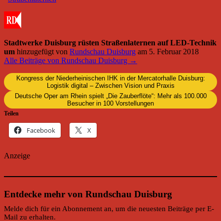
Stadtwerke Duisburg rüsten Straßenlaternen auf LED-Technik
um
hinzugefügt von
Rundschau Duisburg
am
5. Februar 2018
Alle Beiträge von Rundschau Duisburg →
Kongress der Niederheinischen IHK in der Mercatorhalle Duisburg:
Logistik digital – Zwischen Vision und Praxis
Deutsche Oper am Rhein spielt „Die Zauberflöte“: Mehr als 100.000
Besucher in 100 Vorstellungen
Teilen
Facebook
X
Anzeige
Entdecke mehr von Rundschau Duisburg
Melde dich für ein Abonnement an, um die neuesten Beiträge per E-
Mail zu erhalten.