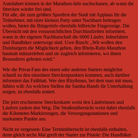
Autofahrer können in der Marathon-Info nachschauen, ab wann die
Strecken wieder frei sind.
Für alle, die zum größten Sportfest der Stadt mit Applaus für die
Teilnehmer, mit einer kleinen Party unter Nachbarn beitragen
wollen, bietet die Bürgerinfo ebenfalls hilfreiche Fingerzeige. Die
Übersicht mit den voraussichtlichen Durchlaufzeiten informiert,
wann in der eigenen Nachbarschaft die 6000 Läufer, Inlinefahrer
und Handbiker unterwegs sind. Uwe Busch: „Wir wollen den
Duisburgern die Möglichkeit geben, den Rhein-Ruhr-Marathon
hautnah mitzuerleben und sie zugleich informieren, wo ihnen
Besonderes geboten wird.“
Wie die Privat-Fans des einen oder anderen Starters möglichst
schnell zu den einzelnen Streckenpunkten kommen, auch darüber
informiert das Faltblatt. Wer den Rhythmus, bei dem man mit muss,
fühlen will: An welchen Stellen die Samba-Bands für Unterhaltung
sorgen, ist ebenfalls notiert.
Die jetzt erschienene Streckenkarte weist den Läuferinnen und
Läufern zudem den Weg. Die Straßenübersicht weist dabei ebenfalls
die Kilometer-Markierungen, die Versorgungsstationen und
markanten Punkte aus.
Nicht zu vergessen: Eine Terminübersicht ist ebenfalls enthalten,
denn gleich sechs Mal greift der Starter zur Pistole: Die Handbiker