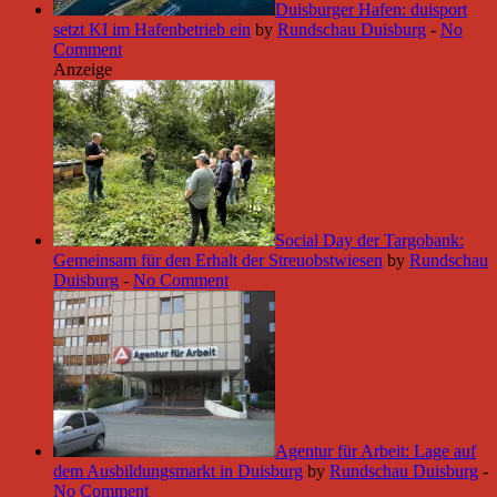
Duisburger Hafen: duisport
setzt KI im Hafenbetrieb ein
by
Rundschau Duisburg
-
No
Comment
Anzeige
Social Day der Targobank:
Gemeinsam für den Erhalt der Streuobstwiesen
by
Rundschau
Duisburg
-
No Comment
Agentur für Arbeit: Lage auf
dem Ausbildungsmarkt in Duisburg
by
Rundschau Duisburg
-
No Comment