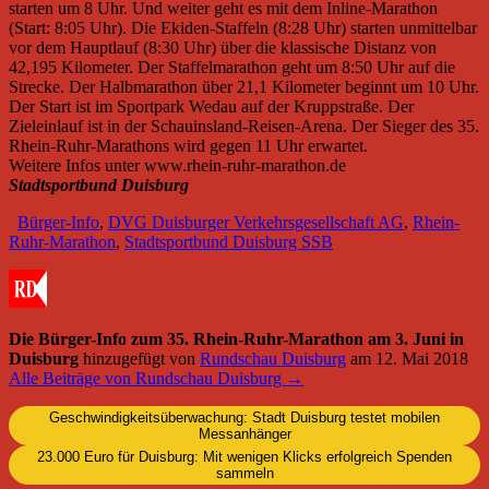
starten um 8 Uhr. Und weiter geht es mit dem Inline-Marathon
(Start: 8:05 Uhr). Die Ekiden-Staffeln (8:28 Uhr) starten unmittelbar
vor dem Hauptlauf (8:30 Uhr) über die klassische Distanz von
42,195 Kilometer. Der Staffelmarathon geht um 8:50 Uhr auf die
Strecke. Der Halbmarathon über 21,1 Kilometer beginnt um 10 Uhr.
Der Start ist im Sportpark Wedau auf der Kruppstraße. Der
Zieleinlauf ist in der Schauinsland-Reisen-Arena. Der Sieger des 35.
Rhein-Ruhr-Marathons wird gegen 11 Uhr erwartet.
Weitere Infos unter www.rhein-ruhr-marathon.de
Stadtsportbund Duisburg
Bürger-Info
,
DVG Duisburger Verkehrsgesellschaft AG
,
Rhein-
Ruhr-Marathon
,
Stadtsportbund Duisburg SSB
Die Bürger-Info zum 35. Rhein-Ruhr-Marathon am 3. Juni in
Duisburg
hinzugefügt von
Rundschau Duisburg
am
12. Mai 2018
Alle Beiträge von Rundschau Duisburg →
Geschwindigkeitsüberwachung: Stadt Duisburg testet mobilen
Messanhänger
23.000 Euro für Duisburg: Mit wenigen Klicks erfolgreich Spenden
sammeln