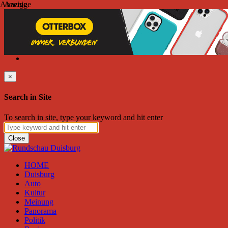
Anzeige
Anzeige
Samstag, August 08, 2026
Friend on Facebook
Follow on Twitter
Subscribe to RSS
Search
×
Search in Site
To search in site, type your keyword and hit enter
Close
HOME
Duisburg
Auto
Kultur
Meinung
Panorama
Politik