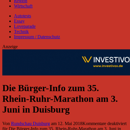
Region
Wirtschaft
Autotests
Essay
Loveparade
Technik
Impressum / Datenschutz
Anzeige
Die Bürger-Info zum 35.
Rhein-Ruhr-Marathon am 3.
Juni in Duisburg
Von
Rundschau Duisburg
am
12. Mai 2018
Kommentare deaktiviert
für Die Bürger-Info zum 35. Rhein-Ruhr-Marathon am 3. Juni in