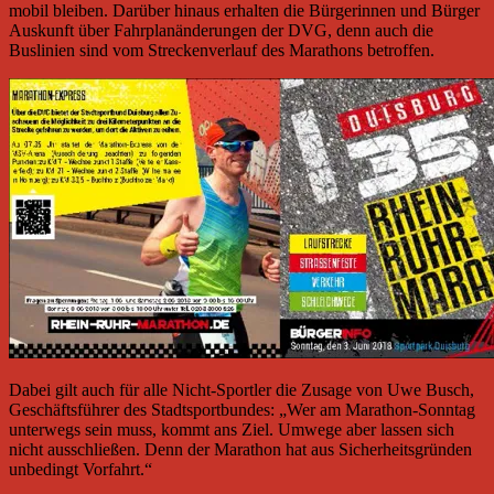
mobil bleiben. Darüber hinaus erhalten die Bürgerinnen und Bürger
Auskunft über Fahrplanänderungen der DVG, denn auch die
Buslinien sind vom Streckenverlauf des Marathons betroffen.
Dabei gilt auch für alle Nicht-Sportler die Zusage von Uwe Busch,
Geschäftsführer des Stadtsportbundes: „Wer am Marathon-Sonntag
unterwegs sein muss, kommt ans Ziel. Umwege aber lassen sich
nicht ausschließen. Denn der Marathon hat aus Sicherheitsgründen
unbedingt Vorfahrt.“