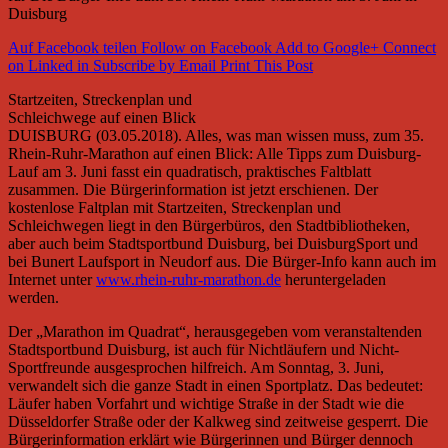
Duisburg
Auf Facebook teilen
Follow on Facebook
Add to Google+
Connect
on Linked in
Subscribe by Email
Print This Post
Startzeiten, Streckenplan und
Schleichwege auf einen Blick
DUISBURG (03.05.2018). Alles, was man wissen muss, zum 35.
Rhein-Ruhr-Marathon auf einen Blick: Alle Tipps zum Duisburg-
Lauf am 3. Juni fasst ein quadratisch, praktisches Faltblatt
zusammen. Die Bürgerinformation ist jetzt erschienen. Der
kostenlose Faltplan mit Startzeiten, Streckenplan und
Schleichwegen liegt in den Bürgerbüros, den Stadtbibliotheken,
aber auch beim Stadtsportbund Duisburg, bei DuisburgSport und
bei Bunert Laufsport in Neudorf aus. Die Bürger-Info kann auch im
Internet unter
www.rhein-ruhr-marathon.de
heruntergeladen
werden.
Der „Marathon im Quadrat“, herausgegeben vom veranstaltenden
Stadtsportbund Duisburg, ist auch für Nichtläufern und Nicht-
Sportfreunde ausgesprochen hilfreich. Am Sonntag, 3. Juni,
verwandelt sich die ganze Stadt in einen Sportplatz. Das bedeutet:
Läufer haben Vorfahrt und wichtige Straße in der Stadt wie die
Düsseldorfer Straße oder der Kalkweg sind zeitweise gesperrt. Die
Bürgerinformation erklärt wie Bürgerinnen und Bürger dennoch