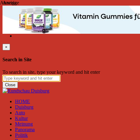
Anzeige
Anzeige
Samstag, August 08, 2026
Friend on Facebook
Follow on Twitter
Subscribe to RSS
Search
×
Search in Site
To search in site, type your keyword and hit enter
Close
HOME
Duisburg
Auto
Kultur
Meinung
Panorama
Politik