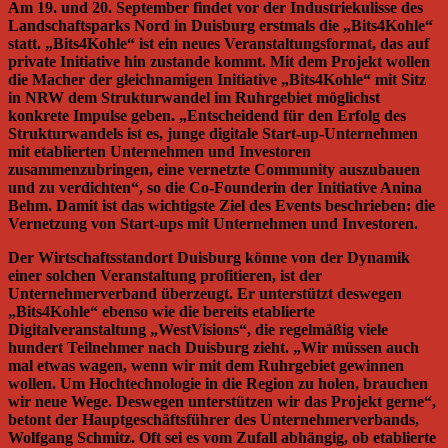
Am 19. und 20. September findet vor der Industriekulisse des
Landschaftsparks Nord in Duisburg erstmals die „Bits4Kohle“
statt. „Bits4Kohle“ ist ein neues Veranstaltungsformat, das auf
private Initiative hin zustande kommt. Mit dem Projekt wollen
die Macher der gleichnamigen Initiative „Bits4Kohle“ mit Sitz
in NRW dem Strukturwandel im Ruhrgebiet möglichst
konkrete Impulse geben. „Entscheidend für den Erfolg des
Strukturwandels ist es, junge digitale Start-up-Unternehmen
mit etablierten Unternehmen und Investoren
zusammenzubringen, eine vernetzte Community auszubauen
und zu verdichten“, so die Co-Founderin der Initiative Anina
Behm. Damit ist das wichtigste Ziel des Events beschrieben: die
Vernetzung von Start-ups mit Unternehmen und Investoren.
Der Wirtschaftsstandort Duisburg könne von der Dynamik
einer solchen Veranstaltung profitieren, ist der
Unternehmerverband überzeugt. Er unterstützt deswegen
„Bits4Kohle“ ebenso wie die bereits etablierte
Digitalveranstaltung „WestVisions“, die regelmäßig viele
hundert Teilnehmer nach Duisburg zieht. „Wir müssen auch
mal etwas wagen, wenn wir mit dem Ruhrgebiet gewinnen
wollen. Um Hochtechnologie in die Region zu holen, brauchen
wir neue Wege. Deswegen unterstützen wir das Projekt gerne“,
betont der Hauptgeschäftsführer des Unternehmerverbands,
Wolfgang Schmitz. Oft sei es vom Zufall abhängig, ob etablierte