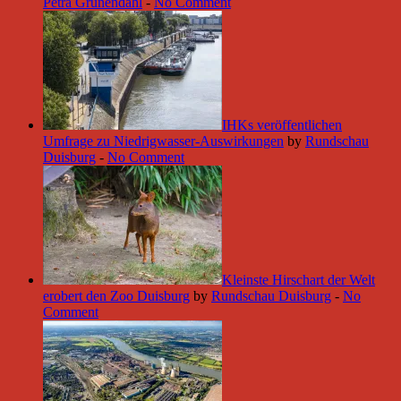
Petra Grünendahl
-
No Comment
IHKs veröffentlichen
Umfrage zu Niedrigwasser-Auswirkungen
by
Rundschau
Duisburg
-
No Comment
Kleinste Hirschart der Welt
erobert den Zoo Duisburg
by
Rundschau Duisburg
-
No
Comment