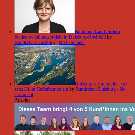
Bund und Land fördern
Stadtentwicklungsprojekt in Duisburg-Hochfeld
by
Rundschau Duisburg
-
No Comment
Duisburger Hafen: duisport
setzt KI im Hafenbetrieb ein
by
Rundschau Duisburg
-
No
Comment
Anzeige