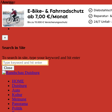
Anzeige
Anzeige
Samstag, August 08, 2026
Friend on Facebook
Follow on Twitter
Subscribe to RSS
Search
×
Search in Site
To search in site, type your keyword and hit enter
Close
HOME
Duisburg
Auto
Kultur
Meinung
Panorama
Politik