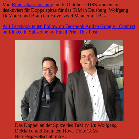
Von
Rundschau Duisburg
am
6. Oktober 2018
Kommentare
deaktiviert
für Doppelspitze für das TaM in Duisburg: Wolfgang
DeMarco und Bram ten Hove, zwei Männer mit Biss
Auf Facebook teilen
Follow on Facebook
Add to Google+
Connect
on Linked in
Subscribe by Email
Print This Post
Das Doppel an der Spitze des TaM (v. l.): Wolfgang
DeMarco und Bram ten Hove. Foto: TaM-
Betriebsgesellschaft mbH.