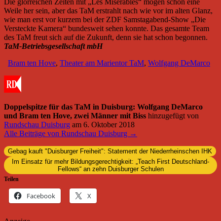
Die glorreichen Zeiten mit „Les Miserables“ mögen schon eine
Weile her sein, aber das TaM erstrahlt nach wie vor im alten Glanz,
wie man erst vor kurzem bei der ZDF Samstagabend-Show „Die
Versteckte Kamera“ bundesweit sehen konnte. Das gesamte Team
des TaM freut sich auf die Zukunft, denn sie hat schon begonnen.
TaM-Betriebsgesellschaft mbH
Bram ten Hove
,
Theater am Marientor TaM
,
Wolfgang DeMarco
Doppelspitze für das TaM in Duisburg: Wolfgang DeMarco
und Bram ten Hove, zwei Männer mit Biss
hinzugefügt von
Rundschau Duisburg
am
6. Oktober 2018
Alle Beiträge von Rundschau Duisburg →
Gebag kauft "Duisburger Freiheit": Statement der Niederrheinschen IHK
Im Einsatz für mehr Bildungsgerechtigkeit: „Teach First Deutschland-
Fellows“ an zehn Duisburger Schulen
Teilen
Facebook
X