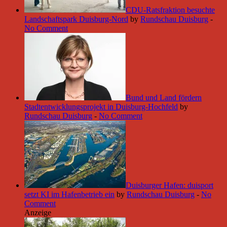
CDU-Ratsfraktion besuchte
Landschaftspark Duisburg-Nord
by
Rundschau Duisburg
-
No Comment
Bund und Land fördern
Stadtentwicklungsprojekt in Duisburg-Hochfeld
by
Rundschau Duisburg
-
No Comment
Duisburger Hafen: duisport
setzt KI im Hafenbetrieb ein
by
Rundschau Duisburg
-
No
Comment
Anzeige