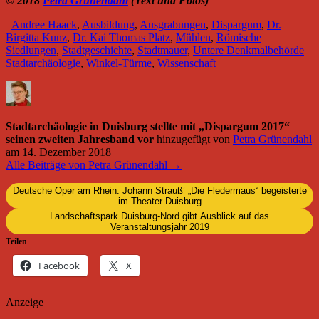
© 2018
Petra Grünendahl
(Text und Fotos)
Andree Haack
,
Ausbildung
,
Ausgrabungen
,
Dispargum
,
Dr.
Birgitta Kunz
,
Dr. Kai Thomas Platz
,
Mühlen
,
Römische
Siedlungen
,
Stadtgeschichte
,
Stadtmauer
,
Untere Denkmalbehörde
Stadtarchäologie
,
Winkel-Türme
,
Wissenschaft
Stadtarchäologie in Duisburg stellte mit „Dispargum 2017“
seinen zweiten Jahresband vor
hinzugefügt von
Petra Grünendahl
am
14. Dezember 2018
Alle Beiträge von Petra Grünendahl →
Deutsche Oper am Rhein: Johann Strauß’ „Die Fledermaus“ begeisterte
im Theater Duisburg
Landschaftspark Duisburg-Nord gibt Ausblick auf das
Veranstaltungsjahr 2019
Teilen
Facebook
X
Anzeige