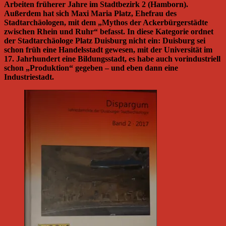
Arbeiten früherer Jahre im Stadtbezirk 2 (Hamborn).
Außerdem hat sich Maxi Maria Platz, Ehefrau des
Stadtarchäologen, mit dem „Mythos der Ackerbürgerstädte
zwischen Rhein und Ruhr“ befasst. In diese Kategorie ordnet
der Stadtarchäologe Platz Duisburg nicht ein: Duisburg sei
schon früh eine Handelsstadt gewesen, mit der Universität im
17. Jahrhundert eine Bildungsstadt, es habe auch vorindustriell
schon „Produktion“ gegeben – und eben dann eine
Industriestadt.