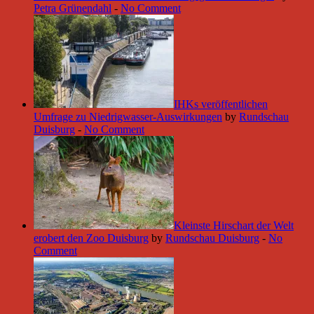
Petra Grünendahl
-
No Comment
IHKs veröffentlichen
Umfrage zu Niedrigwasser-Auswirkungen
by
Rundschau
Duisburg
-
No Comment
Kleinste Hirschart der Welt
erobert den Zoo Duisburg
by
Rundschau Duisburg
-
No
Comment