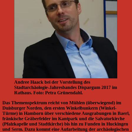
Andree Haack bei der Vorstellung des
Stadtarchäologie-Jahresbandes Dispargum 2017 im
Rathaus. Foto: Petra Grünendahl.
Das Themenspektrum reicht von Mühlen (überwiegend) im
Duisburger Norden, den ersten Winkelbunkern (Winkel-
Türme) in Hamborn über verschiedene Ausgrabungen in Baerl,
fränkische Gräberfelder im Kantpark und die Salvatorkirche
(Pfalzkapelle und Stadtkirche) bis hin zu Funden in Huckingen
und Serm. Dazu kommt eine Aufarbeitung der archäologischen