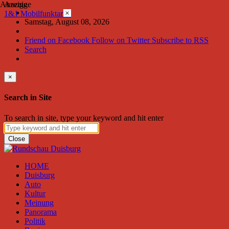
Anzeige
Anzeige
×
1&1 Mobilfunktarife
Samstag, August 08, 2026
Friend on Facebook
Follow on Twitter
Subscribe to RSS
Search
×
Search in Site
To search in site, type your keyword and hit enter
Close
HOME
Duisburg
Auto
Kultur
Meinung
Panorama
Politik