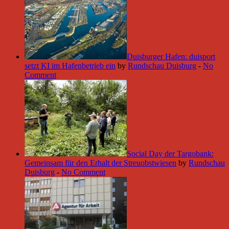
Duisburger Hafen: duisport
setzt KI im Hafenbetrieb ein
by
Rundschau Duisburg
-
No
Comment
Social Day der Targobank:
Gemeinsam für den Erhalt der Streuobstwiesen
by
Rundschau
Duisburg
-
No Comment