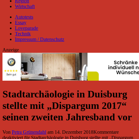
Region
Wirtschaft
Autotests
Essay
Loveparade
Technik
Impressum / Datenschutz
Anzeige
Stadtarchäologie in Duisburg
stellte mit „Dispargum 2017“
seinen zweiten Jahresband vor
Von
Petra Grünendahl
am
14. Dezember 2018
Kommentare
deaktiviert
für Stadtarchäologie in Duisburg stellte mit „Dispargum