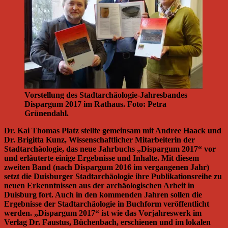
Vorstellung des Stadtarchäologie-Jahresbandes
Dispargum 2017 im Rathaus. Foto: Petra
Grünendahl.
Dr. Kai Thomas Platz stellte gemeinsam mit Andree Haack und
Dr. Brigitta Kunz, Wissenschaftlicher Mitarbeiterin der
Stadtarchäologie, das neue Jahrbuchs „Dispargum 2017“ vor
und erläuterte einige Ergebnisse und Inhalte. Mit diesem
zweiten Band (nach Dispargum 2016 im vergangenen Jahr)
setzt die Duisburger Stadtarchäologie ihre Publikationsreihe zu
neuen Erkenntnissen aus der archäologischen Arbeit in
Duisburg fort. Auch in den kommenden Jahren sollen die
Ergebnisse der Stadtarchäologie in Buchform veröffentlicht
werden. „Dispargum 2017“ ist wie das Vorjahreswerk im
Verlag Dr. Faustus, Büchenbach, erschienen und im lokalen