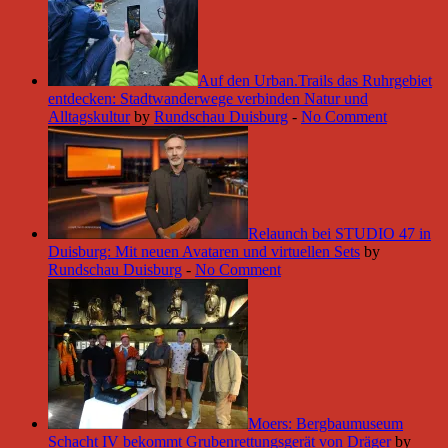
Auf den Urban.Trails das Ruhrgebiet
entdecken: Stadtwanderwege verbinden Natur und
Alltagskultur
by
Rundschau Duisburg
-
No Comment
Relaunch bei STUDIO 47 in
Duisburg: Mit neuen Avataren und virtuellen Sets
by
Rundschau Duisburg
-
No Comment
Moers: Bergbaumuseum
Schacht IV bekommt Grubenrettungsgerät von Dräger
by