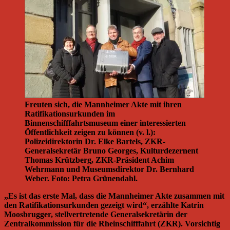
Freuten sich, die Mannheimer Akte mit ihren
Ratifikationsurkunden im
Binnenschifffahrtsmuseum einer interessierten
Öffentlichkeit zeigen zu können (v. l.):
Polizeidirektorin Dr. Elke Bartels, ZKR-
Generalsekretär Bruno Georges, Kulturdezernent
Thomas Krützberg, ZKR-Präsident Achim
Wehrmann und Museumsdirektor Dr. Bernhard
Weber. Foto: Petra Grünendahl.
„Es ist das erste Mal, dass die Mannheimer Akte zusammen mit
den Ratifikationsurkunden gezeigt wird“, erzählte Katrin
Moosbrugger, stellvertretende Generalsekretärin der
Zentralkommission für die Rheinschifffahrt (ZKR). Vorsichtig