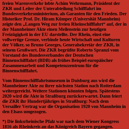
freien Warenverkehr lobte Achim Wehrmann, Präsident der
ZKR und Leiter der Unterabteilung Schifffahrt im
Bundesverkehrsministerium, als Garanten für den Frieden. Der
Historiker Prof. Dr. Hiram Kümper (Universität Mannheim)
zeigte den „Langen Weg zur freien Rheinschifffahrt“ auf, der in
der Mannheimer Akte einen Meilenstein zur heutigen
Freizügigkeit in der EU darstellte. Der Rhein, einst eine
vollwertige Grenze, verbinde heute Wirtschaft und Kulturen
der Völker, so Bruno Georges, Generalsekretär der ZKR, in
seinem Grußwort. Die ZKR begrüßte Roberto Spranzi vom
Vorstand des Bundesverbandes der Deutschen
Binnenschifffahrt (BDB) als frühes Beispiel europäischer
Zusammenarbeit und Kompetenzzentrum für die
Binnenschifffahrt.
Vom Binnenschifffahrtsmuseum in Duisburg aus wird die
Mannheimer Akte zu ihrer nächsten Station nach Rotterdam
weitergereicht. Weitere Stationen könnten folgen. Spätestens
2020 wird die Akte in Straßburg zurückerwartet. Dann feiert
die ZKR ihr Hundertjähriges in Straßburg: Nach dem
Versailler Vertrag war die Organisation 1920 von Mannheim in
den Elsass umgezogen.
*) Die linksrheinische Pfalz war nach dem Wiener Kongress
1816 als Rheinkreis an das Königreich Bayern gegangen.