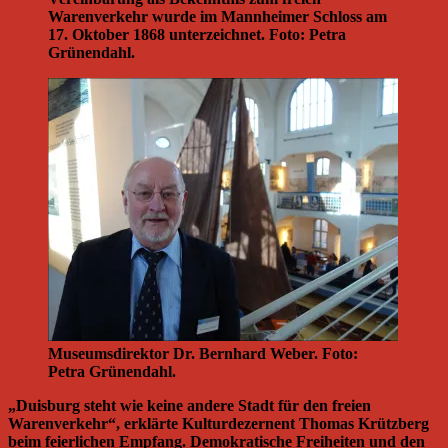
Warenverkehr wurde im Mannheimer Schloss am
17. Oktober 1868 unterzeichnet. Foto: Petra
Grünendahl.
Museumsdirektor Dr. Bernhard Weber. Foto:
Petra Grünendahl.
„Duisburg steht wie keine andere Stadt für den freien
Warenverkehr“, erklärte Kulturdezernent Thomas Krützberg
beim feierlichen Empfang. Demokratische Freiheiten und den