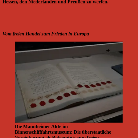
Hessen, den Niederlanden und Preußen zu werfen.
Vom freien Handel zum Frieden in Europa
Die Mannheimer Akte im
Binnenschifffahrtsmuseum: Die überstaatliche
Vereinbarung als Bekenntnis zum freien