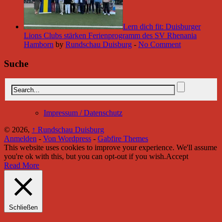
Lern dich fit: Duisburger
Lions Clubs stärken Ferienprogramm des SV Rhenania
Hamborn
by
Rundschau Duisburg
-
No Comment
Suche
Impressum / Datenschutz
© 2026,
↑
Rundschau Duisburg
Anmelden
-
Von Wordpress
-
Gabfire Themes
This website uses cookies to improve your experience. We'll assume
you're ok with this, but you can opt-out if you wish.
Accept
Read More
Schließen