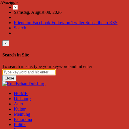
Anzeige
Anzeige
×
Samstag, August 08, 2026
Friend on Facebook
Follow on Twitter
Subscribe to RSS
Search
×
Search in Site
To search in site, type your keyword and hit enter
Close
HOME
Duisburg
Auto
Kultur
Meinung
Panorama
Politik