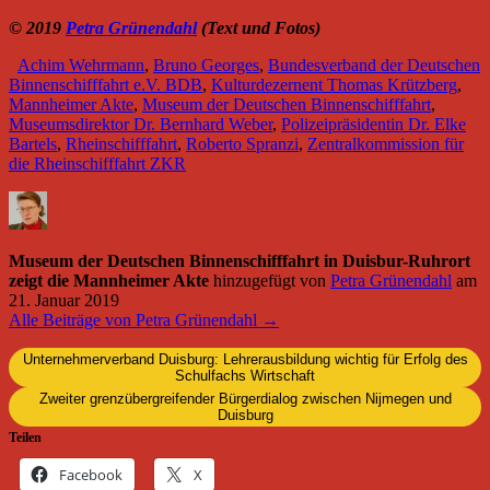
© 2019
Petra Grünendahl
(Text und Fotos)
Achim Wehrmann
,
Bruno Georges
,
Bundesverband der Deutschen
Binnenschifffahrt e.V. BDB
,
Kulturdezernent Thomas Krützberg
,
Mannheimer Akte
,
Museum der Deutschen Binnenschifffahrt
,
Museumsdirektor Dr. Bernhard Weber
,
Polizeipräsidentin Dr. Elke
Bartels
,
Rheinschifffahrt
,
Roberto Spranzi
,
Zentralkommission für
die Rheinschifffahrt ZKR
Museum der Deutschen Binnenschifffahrt in Duisbur-Ruhrort
zeigt die Mannheimer Akte
hinzugefügt von
Petra Grünendahl
am
21. Januar 2019
Alle Beiträge von Petra Grünendahl →
Unternehmerverband Duisburg: Lehrerausbildung wichtig für Erfolg des
Schulfachs Wirtschaft
Zweiter grenzübergreifender Bürgerdialog zwischen Nijmegen und
Duisburg
Teilen
Facebook
X