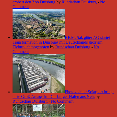
erobert den Zoo Duisburg
by
Rundschau Duisburg
-
No
Comment
HKM: Salzgitter AG startet
Transformation in Duisburg mit Deutschlands größtem
Elektrolichtbogenofen
by
Rundschau Duisburg
-
No
Comment
Photovoltaik: Solarport bringt
erste Groß-Anlage im Duisburger Hafen ans Netz
by
Rundschau Duisburg
-
No Comment