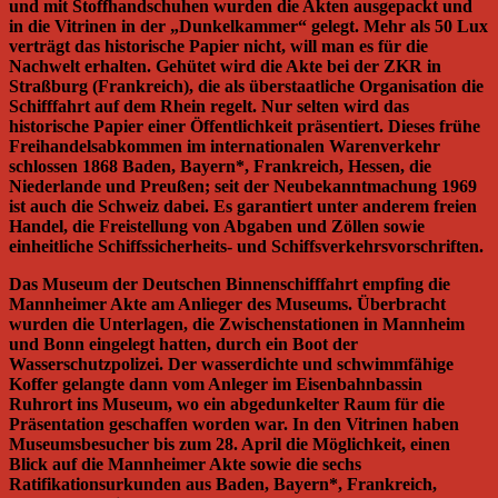
und mit Stoffhandschuhen wurden die Akten ausgepackt und
in die Vitrinen in der „Dunkelkammer“ gelegt. Mehr als 50 Lux
verträgt das historische Papier nicht, will man es für die
Nachwelt erhalten. Gehütet wird die Akte bei der ZKR in
Straßburg (Frankreich), die als überstaatliche Organisation die
Schifffahrt auf dem Rhein regelt. Nur selten wird das
historische Papier einer Öffentlichkeit präsentiert. Dieses frühe
Freihandelsabkommen im internationalen Warenverkehr
schlossen 1868 Baden, Bayern*, Frankreich, Hessen, die
Niederlande und Preußen; seit der Neubekanntmachung 1969
ist auch die Schweiz dabei. Es garantiert unter anderem freien
Handel, die Freistellung von Abgaben und Zöllen sowie
einheitliche Schiffssicherheits- und Schiffsverkehrsvorschriften.
Das Museum der Deutschen Binnenschifffahrt empfing die
Mannheimer Akte am Anlieger des Museums. Überbracht
wurden die Unterlagen, die Zwischenstationen in Mannheim
und Bonn eingelegt hatten, durch ein Boot der
Wasserschutzpolizei. Der wasserdichte und schwimmfähige
Koffer gelangte dann vom Anleger im Eisenbahnbassin
Ruhrort ins Museum, wo ein abgedunkelter Raum für die
Präsentation geschaffen worden war. In den Vitrinen haben
Museumsbesucher bis zum 28. April die Möglichkeit, einen
Blick auf die Mannheimer Akte sowie die sechs
Ratifikationsurkunden aus Baden, Bayern*, Frankreich,