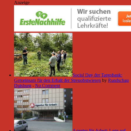
Anzeige
Social Day der Targobank:
Gemeinsam für den Erhalt der Streuobstwiesen
by
Rundschau
Duisburg
-
No Comment
Agentur für Arbeit: Lage auf