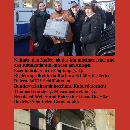
Nahmen den Koffer mit der Mannheimer Akte und
den Ratifikationsurkunden am Anleger
Eisenbahnbassin in Empfang (v. l.):
Regierungsdirektorin Barbara Schäfer (Leiterin
Referat WS25 Schifffahrt im
Bundesverkehrsministerium), Kulturdezernent
Thomas Krützberg, Museumsdirektor Dr.
Bernhard Weber und Polizeidirektorin Dr. Elke
Bartels. Foto: Petra Grünendahl.