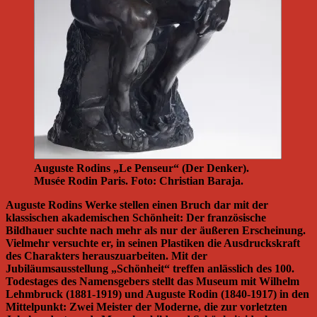
Auguste Rodins „Le Penseur“ (Der Denker).
Musée Rodin Paris. Foto: Christian Baraja.
Auguste Rodins Werke stellen einen Bruch dar mit der
klassischen akademischen Schönheit: Der französische
Bildhauer suchte nach mehr als nur der äußeren Erscheinung.
Vielmehr versuchte er, in seinen Plastiken die Ausdruckskraft
des Charakters herauszuarbeiten. Mit der
Jubiläumsausstellung „Schönheit“ treffen anlässlich des 100.
Todestages des Namensgebers stellt das Museum mit Wilhelm
Lehmbruck (1881-1919) und Auguste Rodin (1840-1917) in den
Mittelpunkt: Zwei Meister der Moderne, die zur vorletzten