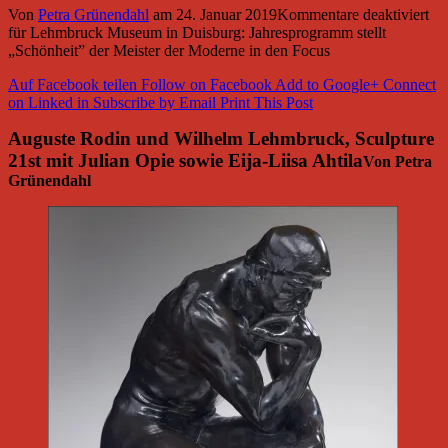
Von
Petra Grünendahl
am
24. Januar 2019
Kommentare deaktiviert
für Lehmbruck Museum in Duisburg: Jahresprogramm stellt
„Schönheit” der Meister der Moderne in den Focus
Auf Facebook teilen
Follow on Facebook
Add to Google+
Connect
on Linked in
Subscribe by Email
Print This Post
Auguste Rodin und Wilhelm Lehmbruck, Sculpture
21st mit Julian Opie sowie Eija-Liisa Ahtila
Von Petra
Grünendahl