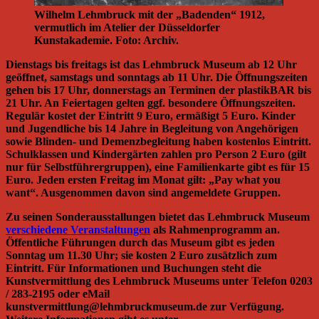
Wilhelm Lehmbruck mit der „Badenden“ 1912,
vermutlich im Atelier der Düsseldorfer
Kunstakademie. Foto: Archiv.
Dienstags bis freitags ist das Lehmbruck Museum ab 12 Uhr
geöffnet, samstags und sonntags ab 11 Uhr. Die Öffnungszeiten
gehen bis 17 Uhr, donnerstags an Terminen der plastikBAR bis
21 Uhr. An Feiertagen gelten ggf. besondere Öffnungszeiten.
Regulär kostet der Eintritt 9 Euro, ermäßigt 5 Euro. Kinder
und Jugendliche bis 14 Jahre in Begleitung von Angehörigen
sowie Blinden- und Demenzbegleitung haben kostenlos Eintritt.
Schulklassen und Kindergärten zahlen pro Person 2 Euro (gilt
nur für Selbstführergruppen), eine Familienkarte gibt es für 15
Euro. Jeden ersten Freitag im Monat gilt: „Pay what you
want“. Ausgenommen davon sind angemeldete Gruppen.
Zu seinen Sonderausstallungen bietet das Lehmbruck Museum
verschiedene Veranstaltungen
als Rahmenprogramm an.
Öffentliche Führungen durch das Museum gibt es jeden
Sonntag um 11.30 Uhr; sie kosten 2 Euro zusätzlich zum
Eintritt. Für Informationen und Buchungen steht die
Kunstvermittlung des Lehmbruck Museums unter Telefon 0203
/ 283-2195 oder eMail
kunstvermittlung@lehmbruckmuseum.de zur Verfügung.