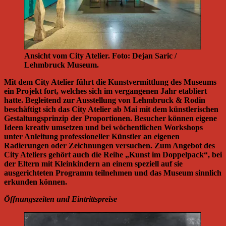
Ansicht vom City Atelier. Foto: Dejan Saric /
Lehmbruck Museum.
Mit dem City Atelier führt die Kunstvermittlung des Museums
ein Projekt fort, welches sich im vergangenen Jahr etabliert
hatte. Begleitend zur Ausstellung von Lehmbruck & Rodin
beschäftigt sich das City Atelier ab Mai mit dem künstlerischen
Gestaltungsprinzip der Proportionen. Besucher können eigene
Ideen kreativ umsetzen und bei wöchentlichen Workshops
unter Anleitung professioneller Künstler an eigenen
Radierungen oder Zeichnungen versuchen. Zum Angebot des
City Ateliers gehört auch die Reihe „Kunst im Doppelpack“, bei
der Eltern mit Kleinkindern an einem speziell auf sie
ausgerichteten Programm teilnehmen und das Museum sinnlich
erkunden können.
Öffnungszeiten und Eintrittspreise