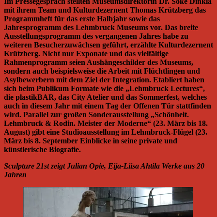
Im Pressegespräch stellten Museumsdirektorin Dr. Söke Dinkla
mit ihrem Team und Kulturdezernent Thomas Krützberg das
Programmheft für das erste Halbjahr sowie das
Jahresprogramm des Lehmbruck Museums vor. Das breite
Ausstellungsprogramm des vergangenen Jahres habe zu
weiteren Besucherzuwächsen geführt, erzählte Kulturdezernent
Krützberg. Nicht nur Exponate und das vielfältige
Rahmenprogramm seien Aushängeschilder des Museums,
sondern auch beispielsweise die Arbeit mit Flüchtlingen und
Asylbewerbern mit dem Ziel der Integration. Etabliert haben
sich beim Publikum Formate wie die „Lehmbruck Lectures“,
die plastikBAR, das City Atelier und das Sommerfest, welches
auch in diesem Jahr mit einem Tag der Offenen Tür stattfinden
wird. Parallel zur großen Sonderausstellung „Schönheit.
Lehmbruck & Rodin. Meister der Moderne“ (23. März bis 18.
August) gibt eine Studioausstellung im Lehmbruck-Flügel (23.
März bis 8. September Einblicke in seine private und
künstlerische Biografie.
Sculpture 21st zeigt Julian Opie, Eija-Liisa Ahtila Werke aus 20
Jahren