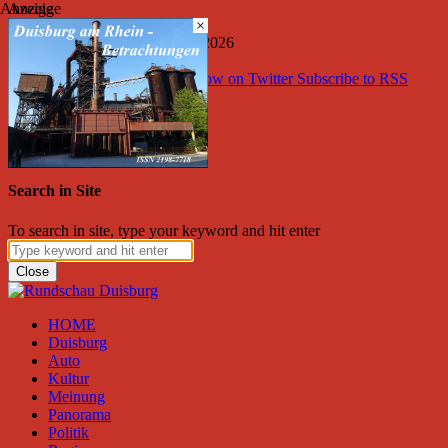
Anzeige
Anzeige
×
Donnerstag, August 06, 2026
Friend on Facebook
Follow on Twitter
Subscribe to RSS
Search
×
Search in Site
To search in site, type your keyword and hit enter
Close
HOME
Duisburg
Auto
Kultur
Meinung
Panorama
Politik