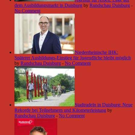
dem Ausbildungsmarkt in Duisburg
by
Rundschau Duisburg
-
No Comment
Niederrheinische IHK:
Späterer Ausbildungs-Einstieg für Jugendliche bleibt möglich
by
Rundschau Duisburg
-
No Comment
Stadtradeln in Duisburg: Neue
Rekorde bei Teilnehmern und Kilometerleistung
by
Rundschau Duisburg
-
No Comment