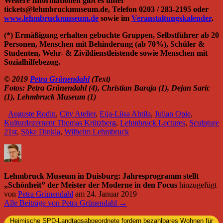
Weitere Informationen gibt es unter
tickets@lehmbruckmuseum.de, Telefon 0203 / 283-2195 oder
www.lehmbruckmuseum.de
sowie im
Veranstaltungskalender
.
(*) Ermäßigung erhalten gebuchte Gruppen, Selbstführer ab 20
Personen, Menschen mit Behinderung (ab 70%), Schüler &
Studenten, Wehr- & Zivildienstleistende sowie Menschen mit
Sozialhilfebezug.
© 2019
Petra Grünendahl
(Text)
Fotos: Petra Grünendahl (4), Christian Baraja (1), Dejan Saric
(1), Lehmbruck Museum (1)
Auguste Rodin
,
City Atelier
,
Eija-Liisa Ahtila
,
Julian Opie
,
Kulturdezernent Thomas Krützberg
,
Lehmbruck Lectures
,
Sculpture
21st
,
Söke Dinkla
,
Wilhelm Lehmbruck
Lehmbruck Museum in Duisburg: Jahresprogramm stellt
„Schönheit” der Meister der Moderne in den Focus
hinzugefügt
von
Petra Grünendahl
am
24. Januar 2019
Alle Beiträge von Petra Grünendahl →
Heimische SPD-Landtagsabgeordnete fordern bezahlbares Wohnen für