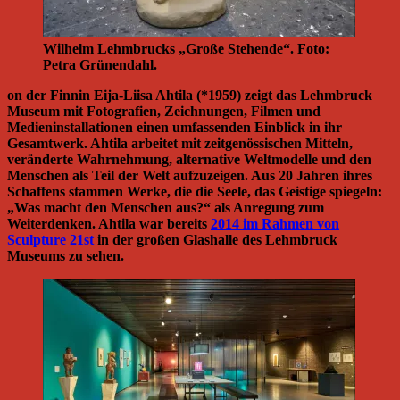
Wilhelm Lehmbrucks „Große Stehende“. Foto:
Petra Grünendahl.
on der Finnin Eija-Liisa Ahtila (*1959) zeigt das Lehmbruck
Museum mit Fotografien, Zeichnungen, Filmen und
Medieninstallationen einen umfassenden Einblick in ihr
Gesamtwerk. Ahtila arbeitet mit zeitgenössischen Mitteln,
veränderte Wahrnehmung, alternative Weltmodelle und den
Menschen als Teil der Welt aufzuzeigen. Aus 20 Jahren ihres
Schaffens stammen Werke, die die Seele, das Geistige spiegeln:
„Was macht den Menschen aus?“ als Anregung zum
Weiterdenken. Ahtila war bereits
2014 im Rahmen von
Sculpture 21st
in der großen Glashalle des Lehmbruck
Museums zu sehen.