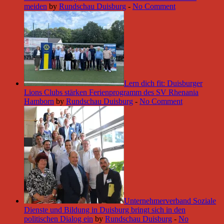
meiden
by
Rundschau Duisburg
-
No Comment
Lern dich fit: Duisburger
Lions Clubs stärken Ferienprogramm des SV Rhenania
Hamborn
by
Rundschau Duisburg
-
No Comment
Unternehmerverband Soziale
Dienste und Bildung in Duisburg bringt sich in den
politischen Dialog ein
by
Rundschau Duisburg
-
No