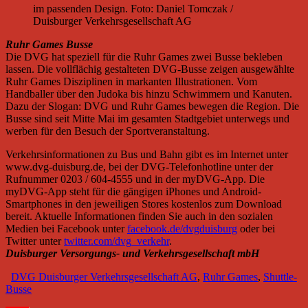
im passenden Design. Foto: Daniel Tomczak /
Duisburger Verkehrsgesellschaft AG
Ruhr Games Busse
Die DVG hat speziell für die Ruhr Games zwei Busse bekleben
lassen. Die vollflächig gestalteten DVG-Busse zeigen ausgewählte
Ruhr Games Disziplinen in markanten Illustrationen. Vom
Handballer über den Judoka bis hinzu Schwimmern und Kanuten.
Dazu der Slogan: DVG und Ruhr Games bewegen die Region. Die
Busse sind seit Mitte Mai im gesamten Stadtgebiet unterwegs und
werben für den Besuch der Sportveranstaltung.
Verkehrsinformationen zu Bus und Bahn gibt es im Internet unter
www.dvg-duisburg.de, bei der DVG-Telefonhotline unter der
Rufnummer 0203 / 604-4555 und in der myDVG-App. Die
myDVG-App steht für die gängigen iPhones und Android-
Smartphones in den jeweiligen Stores kostenlos zum Download
bereit. Aktuelle Informationen finden Sie auch in den sozialen
Medien bei Facebook unter
facebook.de/dvgduisburg
oder bei
Twitter unter
twitter.com/dvg_verkehr
.
Duisburger Versorgungs- und Verkehrsgesellschaft mbH
DVG Duisburger Verkehrsgesellschaft AG
,
Ruhr Games
,
Shuttle-
Busse