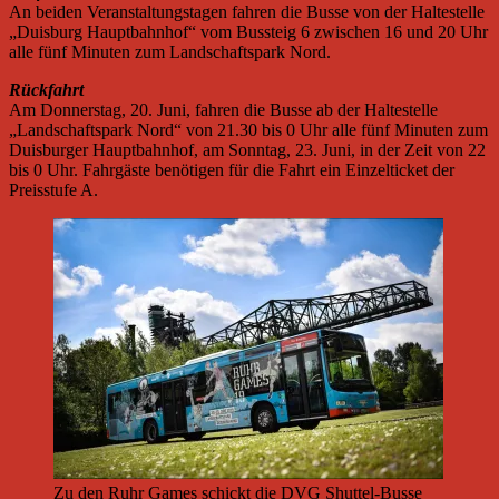
An beiden Veranstaltungstagen fahren die Busse von der Haltestelle
„Duisburg Hauptbahnhof“ vom Bussteig 6 zwischen 16 und 20 Uhr
alle fünf Minuten zum Landschaftspark Nord.
Rückfahrt
Am Donnerstag, 20. Juni, fahren die Busse ab der Haltestelle
„Landschaftspark Nord“ von 21.30 bis 0 Uhr alle fünf Minuten zum
Duisburger Hauptbahnhof, am Sonntag, 23. Juni, in der Zeit von 22
bis 0 Uhr. Fahrgäste benötigen für die Fahrt ein Einzelticket der
Preisstufe A.
Zu den Ruhr Games schickt die DVG Shuttel-Busse