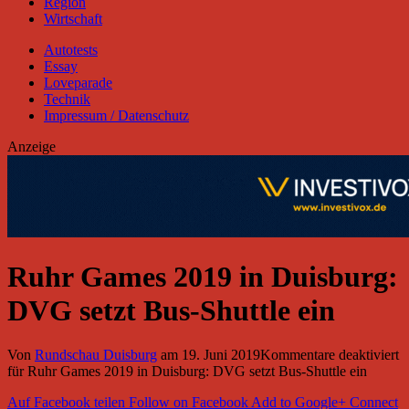
Region
Wirtschaft
Autotests
Essay
Loveparade
Technik
Impressum / Datenschutz
Anzeige
Ruhr Games 2019 in Duisburg:
DVG setzt Bus-Shuttle ein
Von
Rundschau Duisburg
am
19. Juni 2019
Kommentare deaktiviert
für Ruhr Games 2019 in Duisburg: DVG setzt Bus-Shuttle ein
Auf Facebook teilen
Follow on Facebook
Add to Google+
Connect