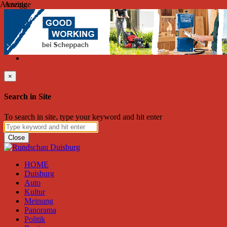
Anzeige
Anzeige
Samstag, August 08, 2026
Friend on Facebook
Follow on Twitter
Subscribe to RSS
Search
×
Search in Site
To search in site, type your keyword and hit enter
Close
HOME
Duisburg
Auto
Kultur
Meinung
Panorama
Politik