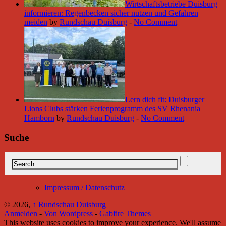
Wirtschaftsbetriebe Duisburg
informieren: Regenbecken sicher nutzen und Gefahren
meiden
by
Rundschau Duisburg
-
No Comment
Lern dich fit: Duisburger
Lions Clubs stärken Ferienprogramm des SV Rhenania
Hamborn
by
Rundschau Duisburg
-
No Comment
Suche
Impressum / Datenschutz
© 2026,
↑
Rundschau Duisburg
Anmelden
-
Von Wordpress
-
Gabfire Themes
This website uses cookies to improve your experience. We'll assume