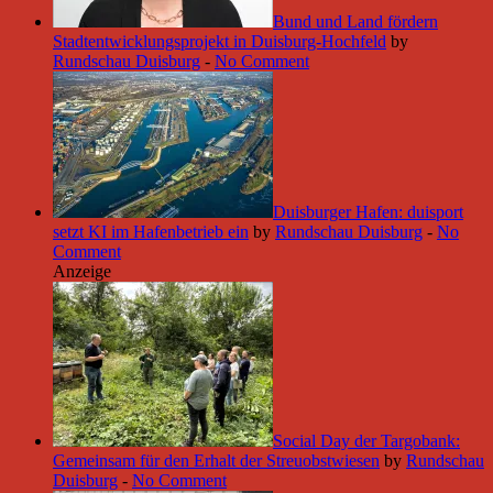
Bund und Land fördern
Stadtentwicklungsprojekt in Duisburg-Hochfeld
by
Rundschau Duisburg
-
No Comment
Duisburger Hafen: duisport
setzt KI im Hafenbetrieb ein
by
Rundschau Duisburg
-
No
Comment
Anzeige
Social Day der Targobank:
Gemeinsam für den Erhalt der Streuobstwiesen
by
Rundschau
Duisburg
-
No Comment