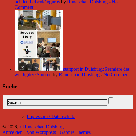
bei den Felsenkängurus
by
Rundschau Duisburg
-
No
Comment
startport in Duisburg: Premiere des
we.digitize Summit
by
Rundschau Duisburg
-
No Comment
Suche
Impressum / Datenschutz
© 2026,
↑
Rundschau Duisburg
Anmelden
-
Von Wordpress
-
Gabfire Themes