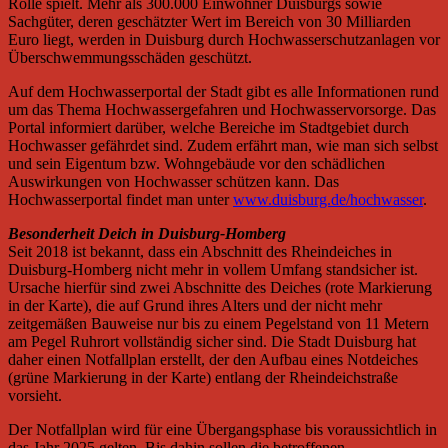
Rolle spielt. Mehr als 300.000 Einwohner Duisburgs sowie
Sachgüter, deren geschätzter Wert im Bereich von 30 Milliarden
Euro liegt, werden in Duisburg durch Hochwasserschutzanlagen vor
Überschwemmungsschäden geschützt.
Auf dem Hochwasserportal der Stadt gibt es alle Informationen rund
um das Thema Hochwassergefahren und Hochwasservorsorge. Das
Portal informiert darüber, welche Bereiche im Stadtgebiet durch
Hochwasser gefährdet sind. Zudem erfährt man, wie man sich selbst
und sein Eigentum bzw. Wohngebäude vor den schädlichen
Auswirkungen von Hochwasser schützen kann. Das
Hochwasserportal findet man unter
www.duisburg.de/hochwasser
.
Besonderheit Deich in Duisburg-Homberg
Seit 2018 ist bekannt, dass ein Abschnitt des Rheindeiches in
Duisburg-Homberg nicht mehr in vollem Umfang standsicher ist.
Ursache hierfür sind zwei Abschnitte des Deiches (rote Markierung
in der Karte), die auf Grund ihres Alters und der nicht mehr
zeitgemäßen Bauweise nur bis zu einem Pegelstand von 11 Metern
am Pegel Ruhrort vollständig sicher sind. Die Stadt Duisburg hat
daher einen Notfallplan erstellt, der den Aufbau eines Notdeiches
(grüne Markierung in der Karte) entlang der Rheindeichstraße
vorsieht.
Der Notfallplan wird für eine Übergangsphase bis voraussichtlich in
das Jahr 2025 gelten. Bis dahin sollen die betroffenen