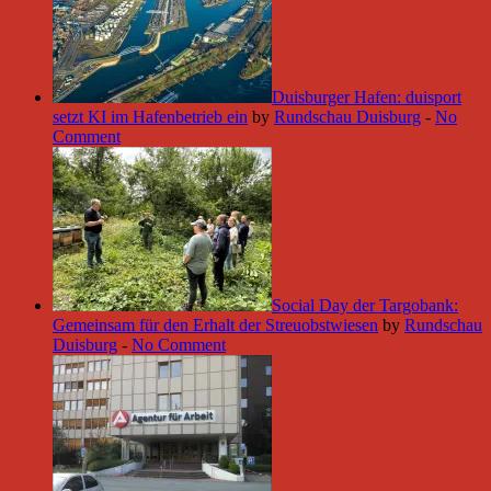
Duisburger Hafen: duisport
setzt KI im Hafenbetrieb ein
by
Rundschau Duisburg
-
No
Comment
Social Day der Targobank:
Gemeinsam für den Erhalt der Streuobstwiesen
by
Rundschau
Duisburg
-
No Comment