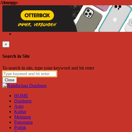
Anzeige
Anzeige
Donnerstag, August 06, 2026
Friend on Facebook
Follow on Twitter
Subscribe to RSS
Search
×
Search in Site
To search in site, type your keyword and hit enter
Close
HOME
Duisburg
Auto
Kultur
Meinung
Panorama
Politik