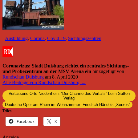
Ausbildung
,
Corona
,
Covid-19
,
Sichtungszentren
Coronavirus: Stadt Duisburg richtet ein zentrales Sichtungs-
und Probezentrum an der MSV-Arena ein
hinzugefügt von
Rundschau Duisburg
am
8. April 2020
Alle Beiträge von Rundschau Duisburg →
Verlassene Orte Niederrhein: “Der Charme des Verfalls” beim Sutton
Verlag
Deutsche Oper am Rhein im Wohnzimmer: Friedrich Händels „Xerxes“
Teilen
Facebook
X
Anzeige