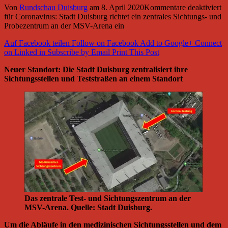
Von
Rundschau Duisburg
am
8. April 2020
Kommentare deaktiviert
für Coronavirus: Stadt Duisburg richtet ein zentrales Sichtungs- und
Probezentrum an der MSV-Arena ein
Auf Facebook teilen
Follow on Facebook
Add to Google+
Connect
on Linked in
Subscribe by Email
Print This Post
Neuer Standort: Die Stadt Duisburg zentralisiert ihre
Sichtungsstellen und Teststraßen an einem Standort
Das zentrale Test- und Sichtungszentrum an der
MSV-Arena. Quelle: Stadt Duisburg.
Um die Abläufe in den medizinischen Sichtungsstellen und dem