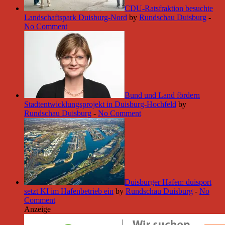
CDU-Ratsfraktion besuchte
Landschaftspark Duisburg-Nord
by
Rundschau Duisburg
-
No Comment
Bund und Land fördern
Stadtentwicklungsprojekt in Duisburg-Hochfeld
by
Rundschau Duisburg
-
No Comment
Duisburger Hafen: duisport
setzt KI im Hafenbetrieb ein
by
Rundschau Duisburg
-
No
Comment
Anzeige