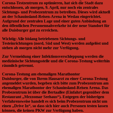
Corona-Testzentrum zu optimieren, hat sich die Stadt dazu
entschlossen, ab morgen, 9. April, nur noch ein zentrales
Sichtungs- und Probezentrum zu betreiben. Dieses wird aktuell
an der Schauinsland-Reisen-Arena in Wedau eingerichtet.
Aufgrund der zentralen Lage und einer guten Anbindung an
den öffentlichen Personennahverkehr ist der neue Standort für
alle Duisburger gut zu erreichen.
Wichtig: Alle bislang betriebenen Sichtungs- und
Testeinrichtungen (nord, Süd und West) werden aufgelöst und
stehen ab morgen nicht mehr zur Verfügung.
Zur Vermeidung einer Infektionsverschleppung werden die
medizinische Sichtungsstelle und die Corona-Testung weiterhin
räumlich getrennt.
Corona-Testung am ehemaligen Marathontor
Duisburger, die von Ihrem Hausarzt zu einer Corona-Testung
angemeldet wurden, begeben sich bitte zum Probezentrum am
ehemaligen Marathontor der Schauinsland-Reisen Arena. Das
Probezentrum ist über die Bertaallee (Einfahrt gegenüber dem
Restaurant „Mezzomar Seehaus“). Entgegen der bisherigen
Verfahrensweise handelt es sich beim Probezentrum nicht um
einen „Drive In“, so dass sich hier auch Personen testen lassen
können, die keinen PKW zur Verfügung haben.