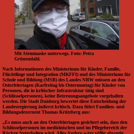
Mit Atemmaske unterwegs. Foto: Petra
Grünendahl.
Nach Informationen des Ministeriums für Kinder, Familie,
Flüchtlinge und Integration (MKFFI) und des Ministeriums für
Schule und Bildung (MSB) des Landes NRW müssen an den
Osterfeiertagen (Karfreitag bis Ostermontag) für Kinder von
Personen, die in kritischer Infrastruktur tätig sind
(Schlüsselpersonen), keine Betreuungsangebote vorgehalten
werden. Die Stadt Duisburg bewertet diese Entscheidung der
Landesregierung äußerst kritisch. Dazu führt Familien- und
Bildungsdezernent Thomas Krützberg aus:
„Es muss auch an den Osterfeiertagen gesichert sein, dass den
Schlüsselpersonen im medizinischen und im Pflegebereich der
Rücken freigehalten wird. Alles Andere wäre völlig abwegig.