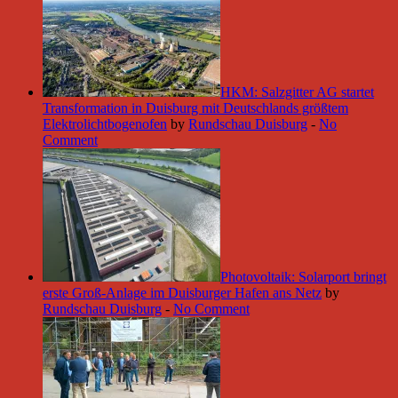
HKM: Salzgitter AG startet
Transformation in Duisburg mit Deutschlands größtem
Elektrolichtbogenofen
by
Rundschau Duisburg
-
No
Comment
Photovoltaik: Solarport bringt
erste Groß-Anlage im Duisburger Hafen ans Netz
by
Rundschau Duisburg
-
No Comment