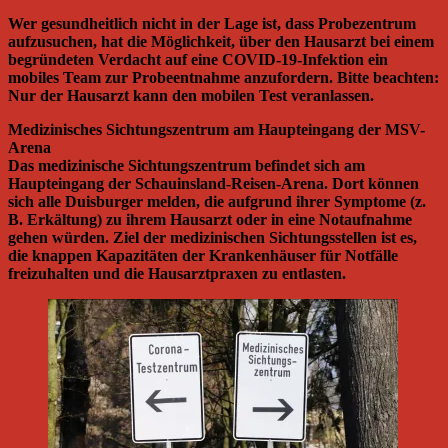
Wer gesundheitlich nicht in der Lage ist, dass Probezentrum
aufzusuchen, hat die Möglichkeit, über den Hausarzt bei einem
begründeten Verdacht auf eine COVID-19-Infektion ein
mobiles Team zur Probeentnahme anzufordern. Bitte beachten:
Nur der Hausarzt kann den mobilen Test veranlassen.
Medizinisches Sichtungszentrum am Haupteingang der MSV-
Arena
Das medizinische Sichtungszentrum befindet sich am
Haupteingang der Schauinsland-Reisen-Arena. Dort können
sich alle Duisburger melden, die aufgrund ihrer Symptome (z.
B. Erkältung) zu ihrem Hausarzt oder in eine Notaufnahme
gehen würden. Ziel der medizinischen Sichtungsstellen ist es,
die knappen Kapazitäten der Krankenhäuser für Notfälle
freizuhalten und die Hausarztpraxen zu entlasten.