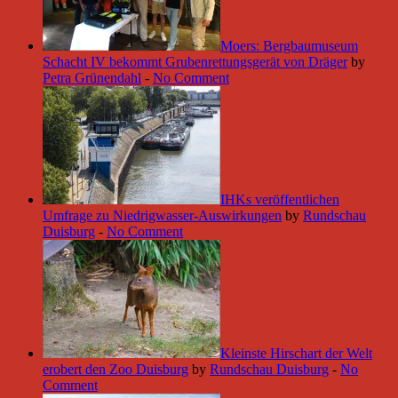
Moers: Bergbaumuseum
Schacht IV bekommt Grubenrettungsgerät von Dräger
by
Petra Grünendahl
-
No Comment
IHKs veröffentlichen
Umfrage zu Niedrigwasser-Auswirkungen
by
Rundschau
Duisburg
-
No Comment
Kleinste Hirschart der Welt
erobert den Zoo Duisburg
by
Rundschau Duisburg
-
No
Comment