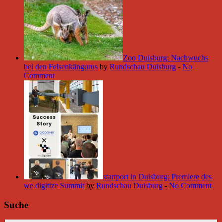
Zoo Duisburg: Nachwuchs
bei den Felsenkängurus
by
Rundschau Duisburg
-
No
Comment
startport in Duisburg: Premiere des
we.digitize Summit
by
Rundschau Duisburg
-
No Comment
Suche