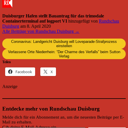
Duisburger Hafen stellt Bauantrag für das trimodale
Containerterminal auf logport VI
hinzugefügt von
Rundschau
Duisburg
am
8. April 2020
Alle Beiträge von Rundschau Duisburg →
Coronavirus: Landgericht Duisburg will Loveparade-Strafprozess
einstellen
Verlassene Orte Niederrhein: “Der Charme des Verfalls” beim Sutton
Verlag
Teilen
Facebook
X
Anzeige
Entdecke mehr von Rundschau Duisburg
Melde dich für ein Abonnement an, um die neuesten Beiträge per E-
Mail zu erhalten.
Gib deine E-Mail-Adresse ein ...