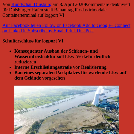
Von
Rundschau Duisburg
am
8. April 2020
Kommentare deaktiviert
für Duisburger Hafen stellt Bauantrag für das trimodale
Containerterminal auf logport VI
Auf Facebook teilen
Follow on Facebook
Add to Google+
Connect
on Linked in
Subscribe by Email
Print This Post
Schulterschluss für logport VI
Konsequenter Ausbau der Schienen- und
Wasserinfrastruktur soll Lkw-Verkehr deutlich
reduzieren
Interne Erschließungsstraße vor Realisierung
Bau eines separaten Parkplatzes für wartende Lkw auf
dem Gelände vorgesehen