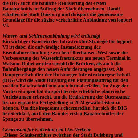
die DIG auch die bauliche Realisierung des ersten
Bauabschnitts im Auftrag der Stadt übernehmen. Damit
schaffen die Stadt Duisburg und duisport die gemeinsame
Grundlage für die zügige verkehrliche Anbindung von logport
VI.
Wasser- und Schienenanbindung wird ertüchtigt
Ein wichtiger Baustein der Infrastruktur-Strategie für logport
VI ist dabei die aufwändige Instandsetzung der
Eisenbahnverbindung zwischen Oberhausen-West sowie die
Verbesserung der Wasserinfrastruktur am neuen Terminal in
Walsum. Dabei werden sowohl die Brücken, als auch die
Bahnübergänge den neuen Anforderungen angepasst. Als
Hauptgesellschafter der Duisburger Infrastrukturgesellschaft
(DIG) wird die Stadt Duisburg den Planungsauftrag für den
zweiten Bauabschnitt nun auch formal erteilen. Im Zuge der
Vorbereitungen hat duisport bereits erhebliche planerische
Vorleistungen erbracht, um die Realisierung der Querspange
bis zur geplanten Fertigstellung in 2024 gewährleisten zu
können. Um dies insgesamt sicherzustellen, hat sich die DIG
bereiterklärt, auch den Bau des ersten Bauabschnittes der
Spange zu übernehmen.
Gemeinsam für Entlastung im Lkw-Verkehr
„Dieser Schulterschluss zwischen der Stadt Duisburg und