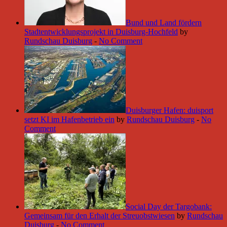
Bund und Land fördern
Stadtentwicklungsprojekt in Duisburg-Hochfeld
by
Rundschau Duisburg
-
No Comment
Duisburger Hafen: duisport
setzt KI im Hafenbetrieb ein
by
Rundschau Duisburg
-
No
Comment
Social Day der Targobank:
Gemeinsam für den Erhalt der Streuobstwiesen
by
Rundschau
Duisburg
-
No Comment