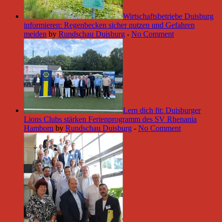
Wirtschaftsbetriebe Duisburg
informieren: Regenbecken sicher nutzen und Gefahren
meiden
by
Rundschau Duisburg
-
No Comment
Lern dich fit: Duisburger
Lions Clubs stärken Ferienprogramm des SV Rhenania
Hamborn
by
Rundschau Duisburg
-
No Comment