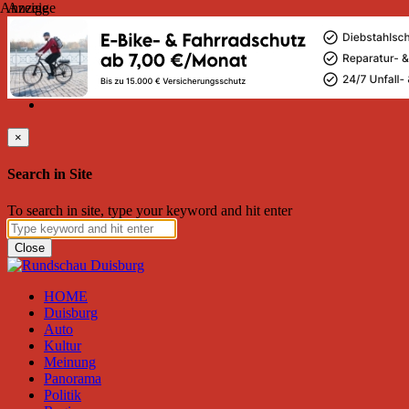
Anzeige
Anzeige
Donnerstag, August 06, 2026
Friend on Facebook
Follow on Twitter
Subscribe to RSS
Search
×
Search in Site
To search in site, type your keyword and hit enter
Close
HOME
Duisburg
Auto
Kultur
Meinung
Panorama
Politik