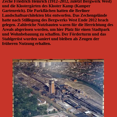
Zeche Friedrich Heinrich (1912–2012, zuletzt Bergwerk West)
und die Klostergärten des Kloster Kamp (Kamper
Gartenreich). Die Parkflächen hatten die Berliner
Landschaftsarchitekten bbz entworfen. Das Zechengelände
hatte nach Stilllegung des Bergwerks West Ende 2012 brach
gelegen. Zahlreiche Nutzbauten waren für die Herrichtung des
Areals abgerissen worden, um hier Platz für einen Stadtpark
und Wohnbebauung zu schaffen. Der Förderturm und das
Stahlgerüst wurden saniert und bleiben als Zeugen der
früheren Nutzung erhalten.