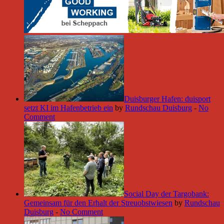
Duisburger Hafen: duisport
setzt KI im Hafenbetrieb ein
by
Rundschau Duisburg
-
No
Comment
Social Day der Targobank:
Gemeinsam für den Erhalt der Streuobstwiesen
by
Rundschau
Duisburg
-
No Comment