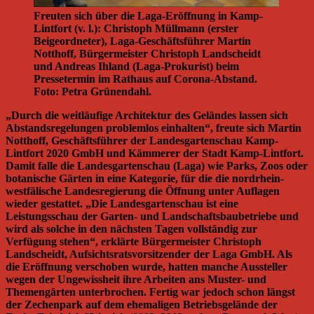
Freuten sich über die Laga-Eröffnung in Kamp-
Lintfort (v. l.): Christoph Müllmann (erster
Beigeordneter), Laga-Geschäftsführer Martin
Notthoff, Bürgermeister Christoph Landscheidt
und Andreas Ihland (Laga-Prokurist) beim
Pressetermin im Rathaus auf Corona-Abstand.
Foto: Petra Grünendahl.
„Durch die weitläufige Architektur des Geländes lassen sich
Abstandsregelungen problemlos einhalten“, freute sich Martin
Notthoff, Geschäftsführer der Landesgartenschau Kamp-
Lintfort 2020 GmbH und Kämmerer der Stadt Kamp-Lintfort.
Damit falle die Landesgartenschau (Laga) wie Parks, Zoos oder
botanische Gärten in eine Kategorie, für die die nordrhein-
westfälische Landesregierung die Öffnung unter Auflagen
wieder gestattet. „Die Landesgartenschau ist eine
Leistungsschau der Garten- und Landschaftsbaubetriebe und
wird als solche in den nächsten Tagen vollständig zur
Verfügung stehen“, erklärte Bürgermeister Christoph
Landscheidt, Aufsichtsratsvorsitzender der Laga GmbH. Als
die Eröffnung verschoben wurde, hatten manche Aussteller
wegen der Ungewissheit ihre Arbeiten ans Muster- und
Themengärten unterbrochen. Fertig war jedoch schon längst
der Zechenpark auf dem ehemaligen Betriebsgelände der