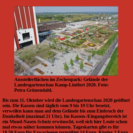
Ausstellerflächen im Zechenpark: Gelände der
Landesgartenschau Kamp-Lintfort 2020. Foto:
Petra Grünendahl.
Bis zum 11. Oktober wird die Landesgartenschau 2020 geöffnet
sein. Die Kassen sind täglich vom 9 bis 19 Uhr besetzt,
verweilen kann man auf dem Gelände bis zum Einbruch der
Dunkelheit (maximal 21 Uhr). Im Kassen-/Eingangsbereich ist
ein Mund-Nasen-Schutz erwünscht, weil sich hier Leute schon
mal etwas näher kommen können. Tageskarten gibt es für
18,50 Euro für Erwachsene (ermäßigt 14 Euro, Kinder 2 Euro,