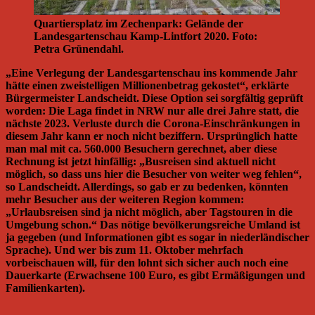
Quartiersplatz im Zechenpark: Gelände der
Landesgartenschau Kamp-Lintfort 2020. Foto:
Petra Grünendahl.
„Eine Verlegung der Landesgartenschau ins kommende Jahr
hätte einen zweistelligen Millionenbetrag gekostet“, erklärte
Bürgermeister Landscheidt. Diese Option sei sorgfältig geprüft
worden: Die Laga findet in NRW nur alle drei Jahre statt, die
nächste 2023. Verluste durch die Corona-Einschränkungen in
diesem Jahr kann er noch nicht beziffern. Ursprünglich hatte
man mal mit ca. 560.000 Besuchern gerechnet, aber diese
Rechnung ist jetzt hinfällig: „Busreisen sind aktuell nicht
möglich, so dass uns hier die Besucher von weiter weg fehlen“,
so Landscheidt. Allerdings, so gab er zu bedenken, könnten
mehr Besucher aus der weiteren Region kommen:
„Urlaubsreisen sind ja nicht möglich, aber Tagstouren in die
Umgebung schon.“ Das nötige bevölkerungsreiche Umland ist
ja gegeben (und Informationen gibt es sogar in niederländischer
Sprache). Und wer bis zum 11. Oktober mehrfach
vorbeischauen will, für den lohnt sich sicher auch noch eine
Dauerkarte (Erwachsene 100 Euro, es gibt Ermäßigungen und
Familienkarten).