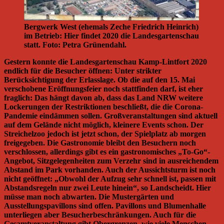
Bergwerk West (ehemals Zeche Friedrich Heinrich)
im Betrieb: Hier findet 2020 die Landesgartenschau
statt. Foto: Petra Grünendahl.
Gestern konnte die Landesgartenschau Kamp-Lintfort 2020
endlich für die Besucher öffnen: Unter strikter
Berücksichtigung der Erlasslage. Ob die auf den 15. Mai
verschobene Eröffnungsfeier noch stattfinden darf, ist eher
fraglich: Das hängt davon ab, dass das Land NRW weitere
Lockerungen der Restriktionen beschließt, die die Corona-
Pandemie eindämmen sollen. Großveranstaltungen sind aktuell
auf dem Gelände nicht möglich, kleinere Events schon. Der
Streichelzoo jedoch ist jetzt schon, der Spielplatz ab morgen
freigegeben. Die Gastronomie bleibt den Besuchern noch
verschlossen, allerdings gibt es ein gastronomisches „To-Go“-
Angebot, Sitzgelegenheiten zum Verzehr sind in ausreichendem
Abstand im Park vorhanden. Auch der Aussichtsturm ist noch
nicht geöffnet: „Obwohl der Aufzug sehr schnell ist, passen mit
Abstandsregeln nur zwei Leute hinein“, so Landscheidt. Hier
müsse man noch abwarten. Die Mustergärten und
Ausstellungspavillons sind offen. Pavillons und Blumenhalle
unterliegen aber Besucherbeschränkungen. Auch für die
Gesamtveranstaltung gibt Obergrenzen, wie viele Menschen