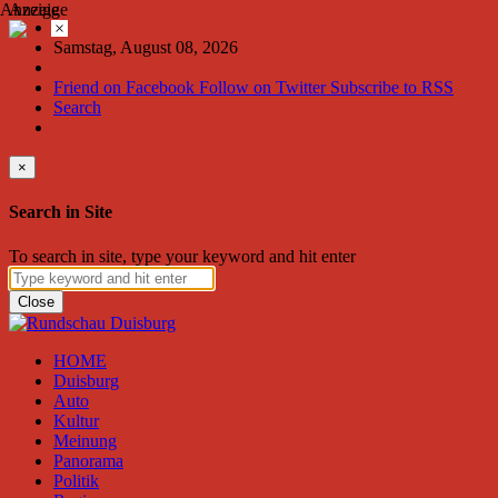
Anzeige
Anzeige
×
Samstag, August 08, 2026
Friend on Facebook
Follow on Twitter
Subscribe to RSS
Search
×
Search in Site
To search in site, type your keyword and hit enter
Close
HOME
Duisburg
Auto
Kultur
Meinung
Panorama
Politik