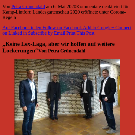
Von
Petra Grünendahl
am
6. Mai 2020
Kommentare deaktiviert
für
Kamp-Lintfort: Landesgartenschau 2020 eröffnete unter Corona-
Regeln
Auf Facebook teilen
Follow on Facebook
Add to Google+
Connect
on Linked in
Subscribe by Email
Print This Post
„Keine Lex-Laga, aber wir hoffen auf weitere
Lockerungen“
Von Petra Grünendahl