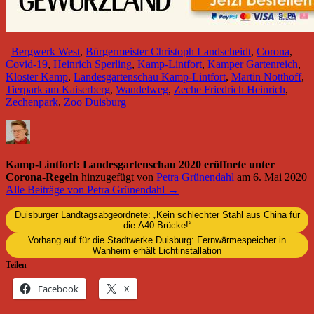
Bergwerk West
,
Bürgermeister Christoph Landscheidt
,
Corona
,
Covid-19
,
Heinrich Sperling
,
Kamp-Lintfort
,
Kamper Gartenreich
,
Kloster Kamp
,
Landesgartenschau Kamp-Lintfort
,
Martin Notthoff
,
Tierpark am Kaiserberg
,
Wandelweg
,
Zeche Friedrich Heinrich
,
Zechenpark
,
Zoo Duisburg
Kamp-Lintfort: Landesgartenschau 2020 eröffnete unter
Corona-Regeln
hinzugefügt von
Petra Grünendahl
am
6. Mai 2020
Alle Beiträge von Petra Grünendahl →
Duisburger Landtagsabgeordnete: „Kein schlechter Stahl aus China für
die A40-Brücke!“
Vorhang auf für die Stadtwerke Duisburg: Fernwärmespeicher in
Wanheim erhält Lichtinstallation
Teilen
Facebook
X