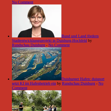
No Comment
Bund und Land fördern
Stadtentwicklungsprojekt in Duisburg-Hochfeld
by
Rundschau Duisburg
-
No Comment
Duisburger Hafen: duisport
setzt KI im Hafenbetrieb ein
by
Rundschau Duisburg
-
No
Comment