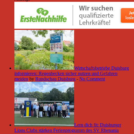
Wirtschaftsbetriebe Duisburg
informieren: Regenbecken sicher nutzen und Gefahren
meiden
by
Rundschau Duisburg
-
No Comment
Lern dich fit: Duisburger
Lions Clubs stärken Ferienprogramm des SV Rhenania