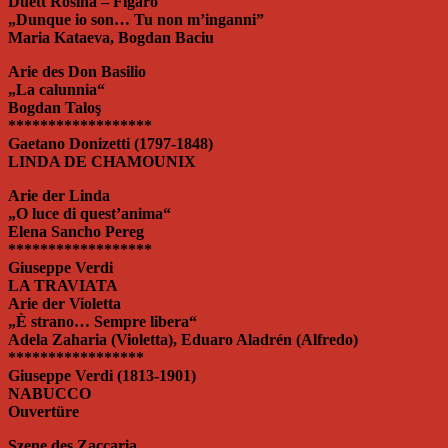
Duett Rosina – Figaro
„Dunque io son… Tu non m’inganni”
Maria Kataeva, Bogdan Baciu
Arie des Don Basilio
„La calunnia“
Bogdan Taloş
******************
Gaetano Donizetti (1797-1848)
LINDA DE CHAMOUNIX
Arie der Linda
„O luce di quest’anima“
Elena Sancho Pereg
******************
Giuseppe Verdi
LA TRAVIATA
Arie der Violetta
„È strano… Sempre libera“
Adela Zaharia (Violetta), Eduaro Aladrén (Alfredo)
*****************
Giuseppe Verdi (1813-1901)
NABUCCO
Ouvertüre
Szene des Zaccaria