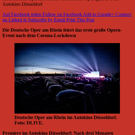
Autokino Düsseldorf
Auf Facebook teilen
Follow on Facebook
Add to Google+
Connect
on Linked in
Subscribe by Email
Print This Post
Die Deutsche Oper am Rhein feiert das erste große Opern-
Event nach dem Corona-Lockdown
Deutsche Oper am Rhein im Autokino Düsseldorf.
Foto: DLIVE.
Premiere im Autokino Düsseldorf: Nach drei Monaten