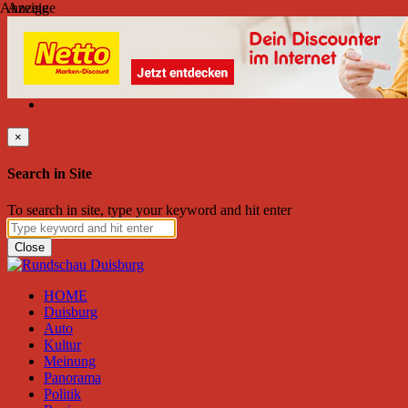
Anzeige
Anzeige
Donnerstag, August 06, 2026
Friend on Facebook
Follow on Twitter
Subscribe to RSS
Search
×
Search in Site
To search in site, type your keyword and hit enter
Close
HOME
Duisburg
Auto
Kultur
Meinung
Panorama
Politik