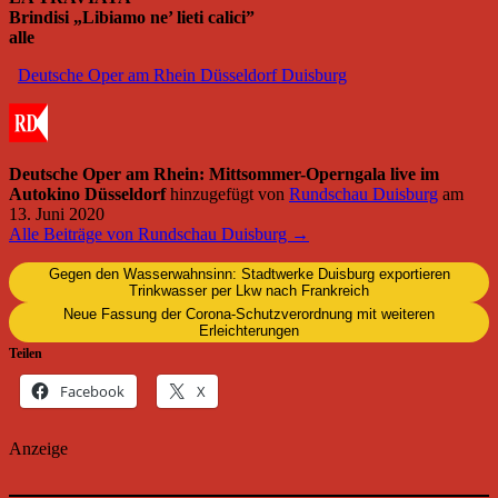
Brindisi „Libiamo ne’ lieti calici”
alle
Deutsche Oper am Rhein Düsseldorf Duisburg
Deutsche Oper am Rhein: Mittsommer-Operngala live im
Autokino Düsseldorf
hinzugefügt von
Rundschau Duisburg
am
13. Juni 2020
Alle Beiträge von Rundschau Duisburg →
Gegen den Wasserwahnsinn: Stadtwerke Duisburg exportieren
Trinkwasser per Lkw nach Frankreich
Neue Fassung der Corona-Schutzverordnung mit weiteren
Erleichterungen
Teilen
Facebook
X
Anzeige