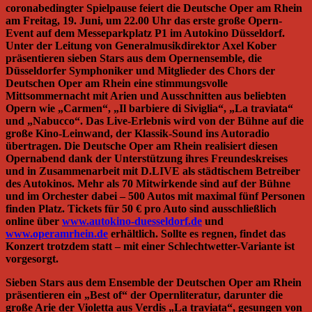
coronabedingter Spielpause feiert die Deutsche Oper am Rhein
am Freitag, 19. Juni, um 22.00 Uhr das erste große Opern-
Event auf dem Messeparkplatz P1 im Autokino Düsseldorf.
Unter der Leitung von Generalmusikdirektor Axel Kober
präsentieren sieben Stars aus dem Opernensemble, die
Düsseldorfer Symphoniker und Mitglieder des Chors der
Deutschen Oper am Rhein eine stim­mungs­volle
Mittsommernacht mit Arien und Ausschnitten aus beliebten
Opern wie „Carmen“, „Il barbiere di Siviglia“, „La traviata“
und „Nabucco“. Das Live-Erlebnis wird von der Bühne auf die
große Kino-Leinwand, der Klassik-Sound ins Autoradio
übertragen. Die Deutsche Oper am Rhein realisiert diesen
Opernabend dank der Unterstützung ihres Freundeskreises
und in Zusammenarbeit mit D.LIVE als städtischem Betreiber
des Autokinos. Mehr als 70 Mitwirkende sind auf der Bühne
und im Orchester dabei – 500 Autos mit maximal fünf Personen
finden Platz. Tickets für 50 € pro Auto sind ausschließ­lich
online über
www.autokino-duesseldorf.de
und
www.operamrhein.de
erhältlich. Sollte es regnen, findet das
Konzert trotzdem statt – mit einer Schlechtwetter-Variante ist
vorgesorgt.
Sieben Stars aus dem Ensemble der Deutschen Oper am Rhein
präsentieren ein „Best of“ der Opernliteratur, darunter die
große Arie der Violetta aus Verdis „La traviata“, gesungen von