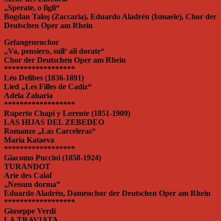
„Sperate, o figli“
Bogdan Taloş (Zaccaria), Eduardo Aladrén (Ismaele), Chor der
Deutschen Oper am Rhein
Gefangenenchor
„Va, pensiero, sull‘ ali dorate“
Chor der Deutschen Oper am Rhein
******************
Léo Delibes (1836-1891)
Lied „Les Filles de Cadiz“
Adela Zaharia
******************
Ruperto Chapí y Lorente (1851-1909)
LAS HIJAS DEL ZEBEDEO
Romanze „Las Carceleras“
Maria Kataeva
******************
Giacomo Puccini (1858-1924)
TURANDOT
Arie des Calaf
„Nessun dorma”
Eduardo Aladrén, Damenchor der Deutschen Oper am Rhein
******************
Giuseppe Verdi
LA TRAVIATA