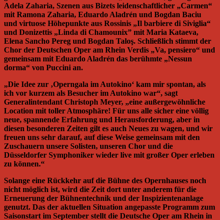
Adela Zaharia, Szenen aus Bizets leidenschaftlicher „Carmen“
mit Ramona Zaharia, Eduardo Aladrén und Bogdan Baciu
und virtuose Höhepunkte aus Rossinis „Il barbiere di Siviglia“
und Donizettis „Linda di Chamounix” mit Maria Kataeva,
Elena Sancho Pereg und Bogdan Taloş. Schließlich stimmt der
Chor der Deutschen Oper am Rhein Verdis „Va, pensiero“ und
gemeinsam mit Eduardo Aladrén das berühmte „Nessun
dorma“ von Puccini an.
„Die Idee zur ‚Operngala im Autokino‘ kam mir spontan, als
ich vor kurzem als Besucher im Autokino war“, sagt
Generalinten­dant Christoph Meyer, „eine außergewöhnliche
Location mit toller Atmosphäre! Für uns alle sicher eine völlig
neue, spannende Erfahrung und Herausforderung, aber in
diesen besonderen Zeiten gilt es auch Neues zu wagen, und wir
freuen uns sehr darauf, auf diese Weise gemeinsam mit den
Zuschauern unsere Solisten, unseren Chor und die
Düsseldorfer Symphoniker wieder live mit großer Oper erleben
zu können.“
Solange eine Rückkehr auf die Bühne des Opernhauses noch
nicht möglich ist, wird die Zeit dort unter anderem für die
Erneuerung der Bühnentechnik und der Inspi­zienten­anlage
genutzt. Das der aktuellen Situation ange­pass­te Programm zum
Saisonstart im September stellt die Deutsche Oper am Rhein in