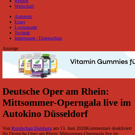
Region
Wirtschaft
Autotests
Essay
Loveparade
Technik
Impressum / Datenschutz
Anzeige
Deutsche Oper am Rhein:
Mittsommer-Operngala live im
Autokino Düsseldorf
Von
Rundschau Duisburg
am
13. Juni 2020
Kommentare deaktiviert
für Deutsche Oper am Rhein: Mittsommer-Operngala live im