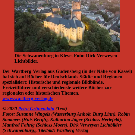
Die Schwanenburg in Kleve. Foto: Dirk Verweyen
Lichtbilder.
Der Wartberg-Verlag aus Gudensberg (in der Nähe von Kassel)
hat sich auf Bücher für Deutschlands Städte und Regionen
spezialisiert: Historische und regionale Bildbände,
Freizeitführer und verschiedenste weitere Bücher zur
regionalen oder historischen Themen.
www.wartberg-verlag.de
© 2020
Petra Grünendahl
(Text)
Fotos: Susanne Wingels (Wasserburg Anholt, Burg Linn), Robin
Sommers (Huis Bergh), Katharina Jäger (Schloss Hertefeld),
Manfred Fahrig (Schloss Moers), Dirk Verweyen Lichtbilder
(Schwanenburg), Titelbild: Wartberg Verlag