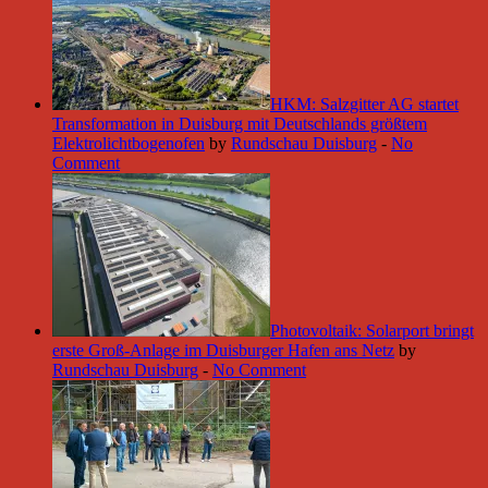
HKM: Salzgitter AG startet
Transformation in Duisburg mit Deutschlands größtem
Elektrolichtbogenofen
by
Rundschau Duisburg
-
No
Comment
Photovoltaik: Solarport bringt
erste Groß-Anlage im Duisburger Hafen ans Netz
by
Rundschau Duisburg
-
No Comment