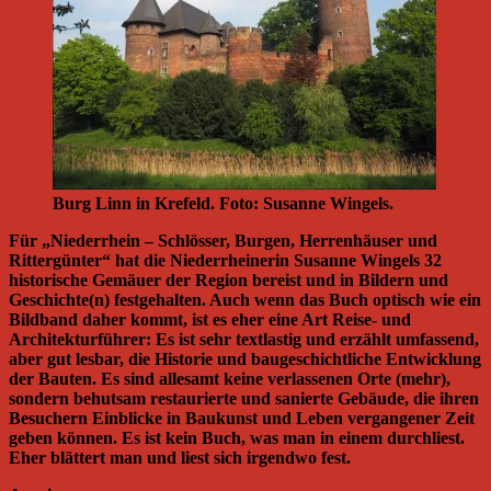
Burg Linn in Krefeld. Foto: Susanne Wingels.
Für „Niederrhein – Schlösser, Burgen, Herrenhäuser und
Rittergünter“ hat die Niederrheinerin Susanne Wingels 32
historische Gemäuer der Region bereist und in Bildern und
Geschichte(n) festgehalten. Auch wenn das Buch optisch wie ein
Bildband daher kommt, ist es eher eine Art Reise- und
Architekturführer: Es ist sehr textlastig und erzählt umfassend,
aber gut lesbar, die Historie und baugeschichtliche Entwicklung
der Bauten. Es sind allesamt keine verlassenen Orte (mehr),
sondern behutsam restaurierte und sanierte Gebäude, die ihren
Besuchern Einblicke in Baukunst und Leben vergangener Zeit
geben können. Es ist kein Buch, was man in einem durchliest.
Eher blättert man und liest sich irgendwo fest.