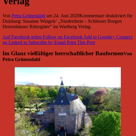
Verlag
Von
Petra Grünendahl
am
24. Juni 2020
Kommentare deaktiviert
für
Duisburg: Susanne Wingels‘ „Niederrhein – Schlösser Burgen
Herrenhäuser Rittergüter“ im Wartberg Verlag
Auf Facebook teilen
Follow on Facebook
Add to Google+
Connect
on Linked in
Subscribe by Email
Print This Post
Im Glanz vielfältiger herrschaftlicher Bauformen
Von
Petra Grünendahl