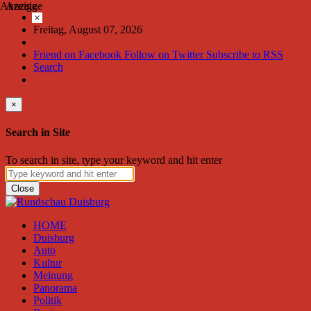
Anzeige
Anzeige
×
Freitag, August 07, 2026
Friend on Facebook
Follow on Twitter
Subscribe to RSS
Search
×
Search in Site
To search in site, type your keyword and hit enter
Close
HOME
Duisburg
Auto
Kultur
Meinung
Panorama
Politik