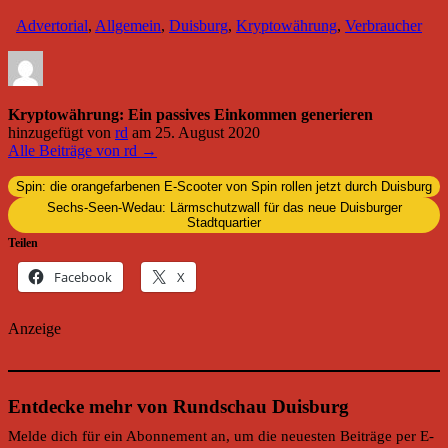
Advertorial
,
Allgemein
,
Duisburg
,
Kryptowährung
,
Verbraucher
Kryptowährung: Ein passives Einkommen generieren
hinzugefügt von
rd
am
25. August 2020
Alle Beiträge von rd →
Spin: die orangefarbenen E-Scooter von Spin rollen jetzt durch Duisburg
Sechs-Seen-Wedau: Lärmschutzwall für das neue Duisburger
Stadtquartier
Teilen
Facebook
X
Anzeige
Entdecke mehr von Rundschau Duisburg
Melde dich für ein Abonnement an, um die neuesten Beiträge per E-