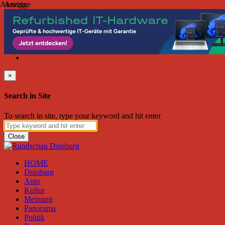
Anzeige
Anzeige
Freitag, August 07, 2026
Friend on Facebook
Follow on Twitter
Subscribe to RSS
Search
×
Search in Site
To search in site, type your keyword and hit enter
Close
HOME
Duisburg
Auto
Kultur
Meinung
Panorama
Politik