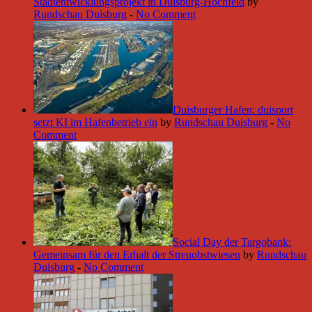
Stadtentwicklungsprojekt in Duisburg-Hochfeld
by
Rundschau Duisburg
-
No Comment
Duisburger Hafen: duisport
setzt KI im Hafenbetrieb ein
by
Rundschau Duisburg
-
No
Comment
Social Day der Targobank:
Gemeinsam für den Erhalt der Streuobstwiesen
by
Rundschau
Duisburg
-
No Comment