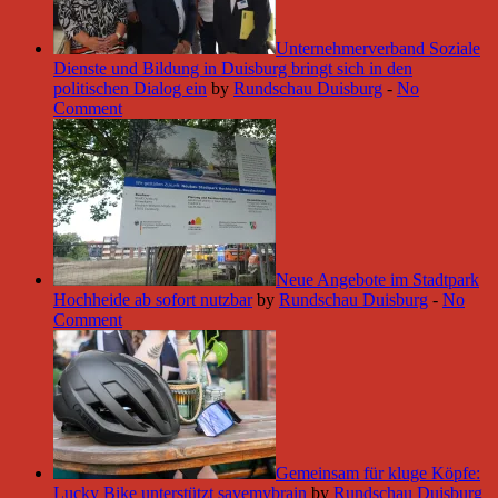
Unternehmerverband Soziale
Dienste und Bildung in Duisburg bringt sich in den
politischen Dialog ein
by
Rundschau Duisburg
-
No
Comment
Neue Angebote im Stadtpark
Hochheide ab sofort nutzbar
by
Rundschau Duisburg
-
No
Comment
Gemeinsam für kluge Köpfe:
Lucky Bike unterstützt savemybrain
by
Rundschau Duisburg