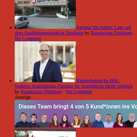
Agentur für Arbeit: Lage auf
dem Ausbildungsmarkt in Duisburg
by
Rundschau Duisburg
-
No Comment
Niederrheinische IHK:
Späterer Ausbildungs-Einstieg für Jugendliche bleibt möglich
by
Rundschau Duisburg
-
No Comment
Anzeige