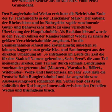
der Wedauer Brücke aus im Mai 2018. Foto: Petra
Grünendahl.
Den Rangierbahnhof Wedau errichtete die Reichsbahn Ende
des 19. Jahrhunderts in der „Huckinger Mark“. Der entlang
der Rheinschiene und im Ruhrgebiet rapide zunehmende
Güter- und Bahnverkehr führte zu einer vermehrten
Überlastung der Hauptbahnhöfe. Als Reaktion hierauf wurde
in den 1920er-Jahren der Rangierbahnhof Wedau zu einem der
größten Verschiebebahnhöfe ausgebaut. Um die
Baumaßnahmen schnell und kostengünstig umsetzen zu
können, baggerte man große Kies- und Sandmengen aus der
direkten Umgebung ab: So entstanden im Laufe der Zeit die
für den Stadtteil Namens gebenden „Sechs Seen“, die zum Teil
ineinander greifen, zum Teil nur durch schmale Landzungen
voneinander getrennt sind (Masuren-, Warnbach-, Böllert-,
Wildförster-, Wolfs- und Haubachsee). Im Jahr 2004 legte die
Deutsche Bahn Rangierbahnhof und das angeschlossene
Ausbesserungswerk schließlich still. Seither liegt das Areal
südöstlich der Duisburger Innenstadt zwischen den Ortsteilen
Wedau und Bissingheim brach.