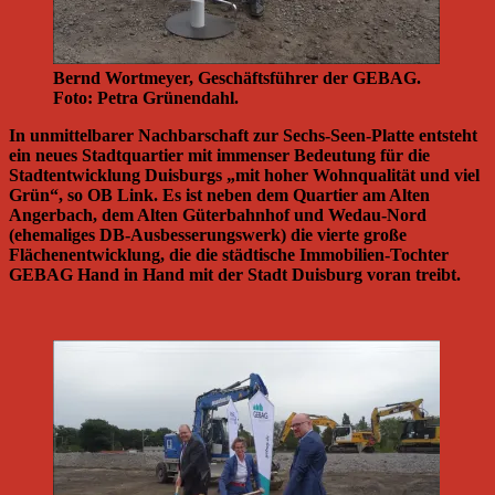
Bernd Wortmeyer, Geschäftsführer der GEBAG.
Foto: Petra Grünendahl.
In unmittelbarer Nachbarschaft zur Sechs-Seen-Platte entsteht
ein neues Stadtquartier mit immenser Bedeutung für die
Stadtentwicklung Duisburgs „mit hoher Wohnqualität und viel
Grün“, so OB Link. Es ist neben dem Quartier am Alten
Angerbach, dem Alten Güterbahnhof und Wedau-Nord
(ehemaliges DB-Ausbesserungswerk) die vierte große
Flächenentwicklung, die die städtische Immobilien-Tochter
GEBAG Hand in Hand mit der Stadt Duisburg voran treibt.