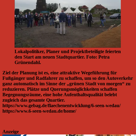
Lokalpolitiker, Planer und Projektbeteiligte feierten
den Start am neuen Stadtquartier. Foto: Petra
Grünendahl.
Ziel der Planung ist es, eine attraktive Wegeführung für
Fußgänger und Radfahrer zu schaffen, um so den Autoverkehr
ganz automatisch im Sinne der „grünen Stadt von morgen“ zu
reduzieren. Plätze und Querungsmöglichkeiten schaffen
Begegnungsräume, eine hohe Aufenthaltsqualität belebt
zugleich das gesamte Quartier.
https://www.gebag.de/flaechenentwicklung/6-seen-wedau/
https://www.6-seen-wedau.de/home/
Anzeige