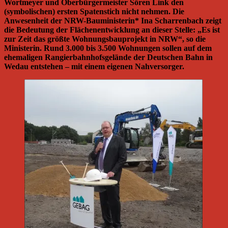
Wortmeyer und Oberbürgermeister Sören Link den
(symbolischen) ersten Spatenstich nicht nehmen. Die
Anwesenheit der NRW-Bauministerin* Ina Scharrenbach zeigt
die Bedeutung der Flächenentwicklung an dieser Stelle: „Es ist
zur Zeit das größte Wohnungsbauprojekt in NRW“, so die
Ministerin. Rund 3.000 bis 3.500 Wohnungen sollen auf dem
ehemaligen Rangierbahnhofsgelände der Deutschen Bahn in
Wedau entstehen – mit einem eigenen Nahversorger.