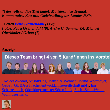
*) der vollständige Titel lautet: Ministerin für Heimat,
Kommunales, Bau und Gleichstellung des Landes NRW
© 2020
Petra Grünendahl
(Text)
Fotos: Petra Grünendahl (8), André C. Sommer (5), Michael
Oberländer / Gebag (1)
Anzeige
6-Seen-Wedau
,
Ausbildung
,
Bauen & Wohnen
,
Bernd Wortmeyer
,
Gebag
,
GEBAG Flächenentwicklungsgesellschaft mbH
,
Ina
Scharrenbach
,
Oberbürgermeister Sören Link
,
Sechs-Seen-Wedau
,
Wohnungsmarkt