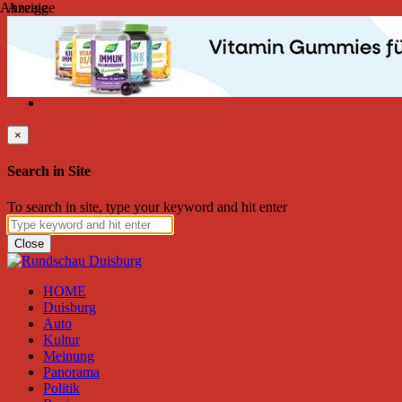
Anzeige
Anzeige
Samstag, August 08, 2026
Friend on Facebook
Follow on Twitter
Subscribe to RSS
Search
×
Search in Site
To search in site, type your keyword and hit enter
Close
HOME
Duisburg
Auto
Kultur
Meinung
Panorama
Politik