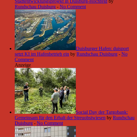
Stadtentwicklungsprojekt in Duisburg-Hochfeld
by
Rundschau Duisburg
-
No Comment
Duisburger Hafen: duisport
setzt KI im Hafenbetrieb ein
by
Rundschau Duisburg
-
No
Comment
Anzeige
Social Day der Targobank:
Gemeinsam für den Erhalt der Streuobstwiesen
by
Rundschau
Duisburg
-
No Comment