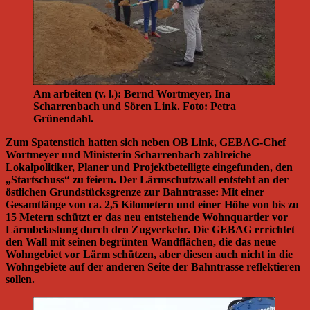
Am arbeiten (v. l.): Bernd Wortmeyer, Ina
Scharrenbach und Sören Link. Foto: Petra
Grünendahl.
Zum Spatenstich hatten sich neben OB Link, GEBAG-Chef
Wortmeyer und Ministerin Scharrenbach zahlreiche
Lokalpolitiker, Planer und Projektbeteiligte eingefunden, den
„Startschuss“ zu feiern. Der Lärmschutzwall entsteht an der
östlichen Grundstücksgrenze zur Bahntrasse: Mit einer
Gesamtlänge von ca. 2,5 Kilometern und einer Höhe von bis zu
15 Metern schützt er das neu entstehende Wohnquartier vor
Lärmbelastung durch den Zugverkehr. Die GEBAG errichtet
den Wall mit seinen begrünten Wandflächen, die das neue
Wohngebiet vor Lärm schützen, aber diesen auch nicht in die
Wohngebiete auf der anderen Seite der Bahntrasse reflektieren
sollen.