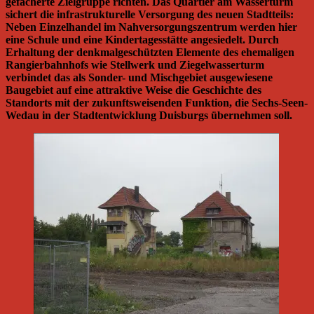
gefächerte Zielgruppe richten. Das
Quartier am Wasserturm
sichert die infrastrukturelle Versorgung des neuen Stadtteils:
Neben Einzelhandel im Nahversorgungszentrum werden hier
eine Schule und eine Kindertagesstätte angesiedelt. Durch
Erhaltung der denkmalgeschützten Elemente des ehemaligen
Rangierbahnhofs wie Stellwerk und Ziegelwasserturm
verbindet das als Sonder- und Mischgebiet ausgewiesene
Baugebiet auf eine attraktive Weise die Geschichte des
Standorts mit der zukunftsweisenden Funktion, die Sechs-Seen-
Wedau in der Stadtentwicklung Duisburgs übernehmen soll.