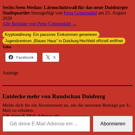
Sechs-Seen-Wedau: Lärmschutzwall für das neue Duisburger
Stadtquartier
hinzugefügt von
Petra Grünendahl
am
25. August
2020
Alle Beiträge von Petra Grünendahl →
Kryptowährung: Ein passives Einkommen generieren
Jugendzentrum „Blaues Haus“ in Duisburg-Hochfeld offiziell eröffnet
Teilen
Facebook
X
Anzeige
Entdecke mehr von Rundschau Duisburg
Melde dich für ein Abonnement an, um die neuesten Beiträge per E-
Mail zu erhalten.
Gib deine E-Mail-Adresse ein ...
Abonnieren