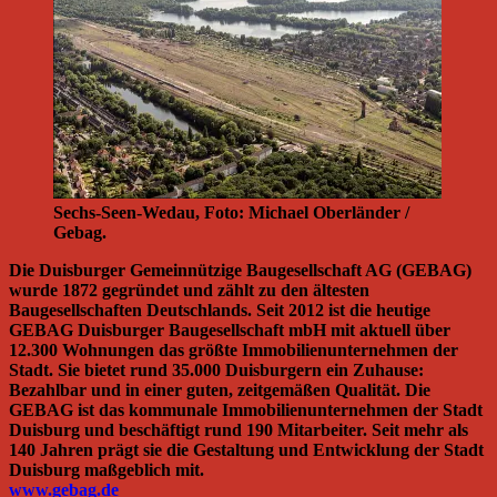
Sechs-Seen-Wedau, Foto: Michael Oberländer /
Gebag.
Die Duisburger Gemeinnützige Baugesellschaft AG (GEBAG)
wurde 1872 gegründet und zählt zu den ältesten
Baugesellschaften Deutschlands. Seit 2012 ist die heutige
GEBAG Duisburger Baugesellschaft mbH mit aktuell über
12.300 Wohnungen das größte Immobilienunternehmen der
Stadt. Sie bietet rund 35.000 Duisburgern ein Zuhause:
Bezahlbar und in einer guten, zeitgemäßen Qualität. Die
GEBAG ist das kommunale Immobilienunternehmen der Stadt
Duisburg und beschäftigt rund 190 Mitarbeiter. Seit mehr als
140 Jahren prägt sie die Gestaltung und Entwicklung der Stadt
Duisburg maßgeblich mit.
www.gebag.de