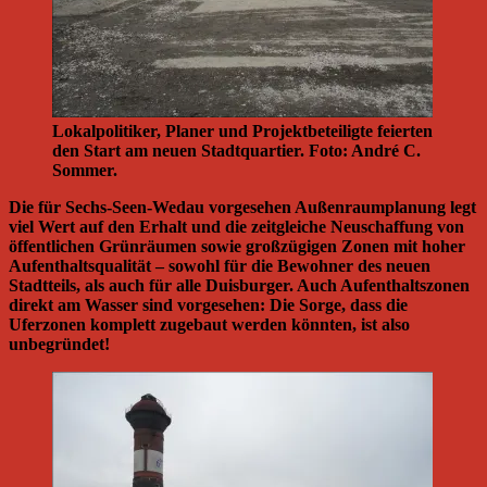
Lokalpolitiker, Planer und Projektbeteiligte feierten
den Start am neuen Stadtquartier. Foto: André C.
Sommer.
Die für Sechs-Seen-Wedau vorgesehen Außenraumplanung legt
viel Wert auf den Erhalt und die zeitgleiche Neuschaffung von
öffentlichen Grünräumen sowie großzügigen Zonen mit hoher
Aufenthaltsqualität – sowohl für die Bewohner des neuen
Stadtteils, als auch für alle Duisburger. Auch Aufenthaltszonen
direkt am Wasser sind vorgesehen: Die Sorge, dass die
Uferzonen komplett zugebaut werden könnten, ist also
unbegründet!