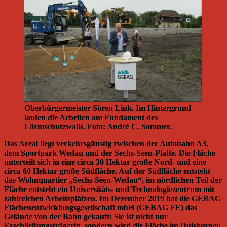
Oberbürgermeister Sören Link. Im Hintergrund
laufen die Arbeiten am Fundament des
Lärmschutzwalls. Foto: André C. Sommer.
Das Areal liegt verkehrsgünstig zwischen der Autobahn A3,
dem Sportpark Wedau und der Sechs-Seen-Platte. Die Fläche
unterteilt sich in eine circa 30 Hektar große Nord- und eine
circa 60 Hektar große Südfläche. Auf der Südfläche entsteht
das Wohnquartier „Sechs-Seen-Wedau“, im nördlichen Teil der
Fläche entsteht ein Universitäts- und Technologiezentrum mit
zahlreichen Arbeitsplätzen. Im Dezember 2019 hat die GEBAG
Flächenentwicklungsgesellschaft mbH (GEBAG FE) das
Gelände von der Bahn gekauft: Sie ist nicht nur
Erschließungsträgerin, sondern wird die Fläche im Duisburger