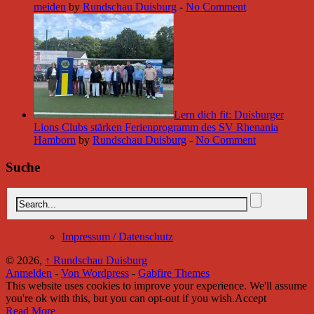
meiden
by
Rundschau Duisburg
-
No Comment
Lern dich fit: Duisburger
Lions Clubs stärken Ferienprogramm des SV Rhenania
Hamborn
by
Rundschau Duisburg
-
No Comment
Suche
Impressum / Datenschutz
© 2026,
↑
Rundschau Duisburg
Anmelden
-
Von Wordpress
-
Gabfire Themes
This website uses cookies to improve your experience. We'll assume
you're ok with this, but you can opt-out if you wish.
Accept
Read More