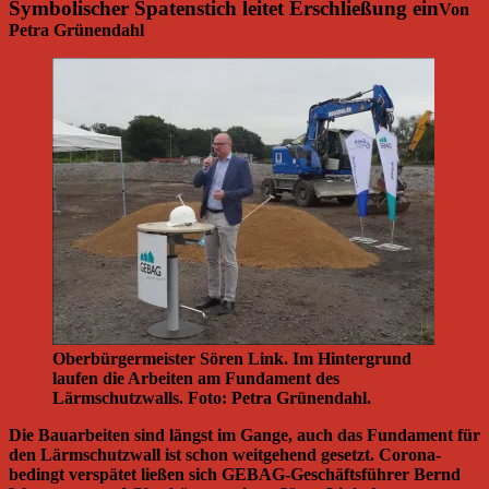
Symbolischer Spatenstich leitet Erschließung ein
Von
Petra Grünendahl
Oberbürgermeister Sören Link. Im Hintergrund
laufen die Arbeiten am Fundament des
Lärmschutzwalls. Foto: Petra Grünendahl.
Die Bauarbeiten sind längst im Gange, auch das Fundament für
den Lärmschutzwall ist schon weitgehend gesetzt. Corona-
bedingt verspätet ließen sich GEBAG-Geschäftsführer Bernd