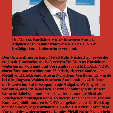
Dr. Marcus Korthäuer wurde in seinem Amt als
Mitglied des Vorstandsrates von METALL NRW
bestätigt. Foto: Unternehmerverband.
Den Unternehmerverband Metall Ruhr-Niederrhein sowie die
regionale Unternehmerschaft vertritt Dr. Marcus Korthäuer
weiterhin im Vorstand und Vorstandsrat von METALL NRW,
einem Zusammenschluss von 26 Arbeitgeberverbänden der
Metall- und Elektroindustrie in Nordrhein-Westfalen. Er wurde
bei den jüngsten Wahlen in seinem Amt bestätigt. „Ich freue
mich weiterhin auf diese spannende Aufgabe. Wichtig ist mir
vor allem, dass ich so bei den Tarifverhandlungen für unsere
Branche dabei sein und dort als Unternehmer die Sicht als
Arbeitgeber einbringen kann. In diesem Jahr hat ja die gesamte
Bundesrepublik unseren in NRW ausgehandelten Tarifvertrag
übernommen“, sagt Korthäuer. Er gehört seit vier Jahren dem
Vorstand des Unternehmerverbandes Metall Ruhr-Niederrhein