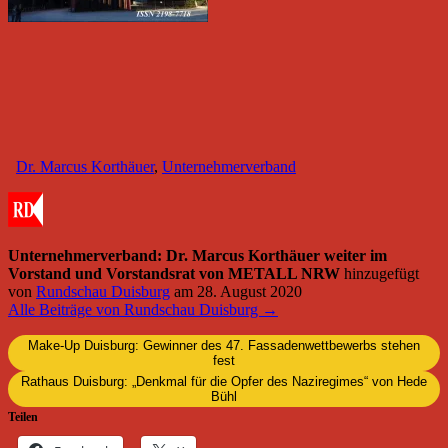
Dr. Marcus Korthäuer
,
Unternehmerverband
Unternehmerverband: Dr. Marcus Korthäuer weiter im
Vorstand und Vorstandsrat von METALL NRW
hinzugefügt
von
Rundschau Duisburg
am
28. August 2020
Alle Beiträge von Rundschau Duisburg →
Make-Up Duisburg: Gewinner des 47. Fassadenwettbewerbs stehen
fest
Rathaus Duisburg: „Denkmal für die Opfer des Naziregimes“ von Hede
Bühl
Teilen