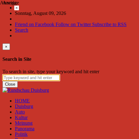
Anzeige
Anzeige
×
Sonntag, August 09, 2026
Friend on Facebook
Follow on Twitter
Subscribe to RSS
Search
×
Search in Site
To search in site, type your keyword and hit enter
Close
HOME
Duisburg
Auto
Kultur
Meinung
Panorama
Politik