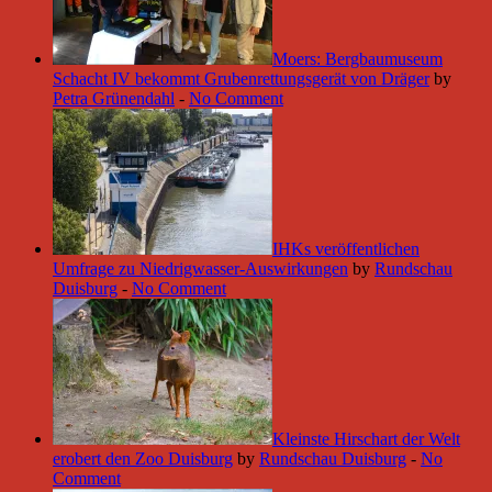
Moers: Bergbaumuseum
Schacht IV bekommt Grubenrettungsgerät von Dräger
by
Petra Grünendahl
-
No Comment
IHKs veröffentlichen
Umfrage zu Niedrigwasser-Auswirkungen
by
Rundschau
Duisburg
-
No Comment
Kleinste Hirschart der Welt
erobert den Zoo Duisburg
by
Rundschau Duisburg
-
No
Comment