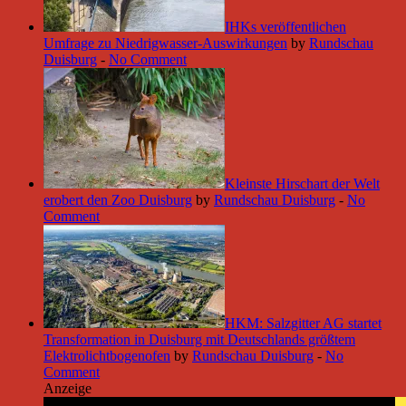
IHKs veröffentlichen
Umfrage zu Niedrigwasser-Auswirkungen
by
Rundschau
Duisburg
-
No Comment
Kleinste Hirschart der Welt
erobert den Zoo Duisburg
by
Rundschau Duisburg
-
No
Comment
HKM: Salzgitter AG startet
Transformation in Duisburg mit Deutschlands größtem
Elektrolichtbogenofen
by
Rundschau Duisburg
-
No
Comment
Anzeige