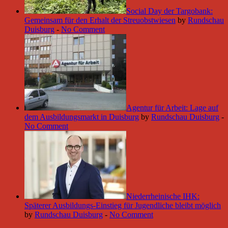
Social Day der Targobank:
Gemeinsam für den Erhalt der Streuobstwiesen
by
Rundschau
Duisburg
-
No Comment
Agentur für Arbeit: Lage auf
dem Ausbildungsmarkt in Duisburg
by
Rundschau Duisburg
-
No Comment
Niederrheinische IHK:
Späterer Ausbildungs-Einstieg für Jugendliche bleibt möglich
by
Rundschau Duisburg
-
No Comment