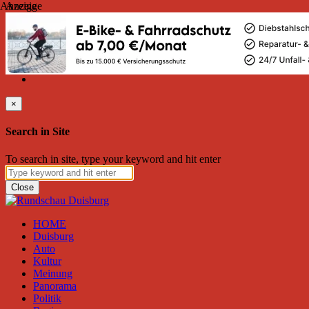
Anzeige
Anzeige
Montag, August 10, 2026
Friend on Facebook
Follow on Twitter
Subscribe to RSS
Search
×
Search in Site
To search in site, type your keyword and hit enter
Close
HOME
Duisburg
Auto
Kultur
Meinung
Panorama
Politik