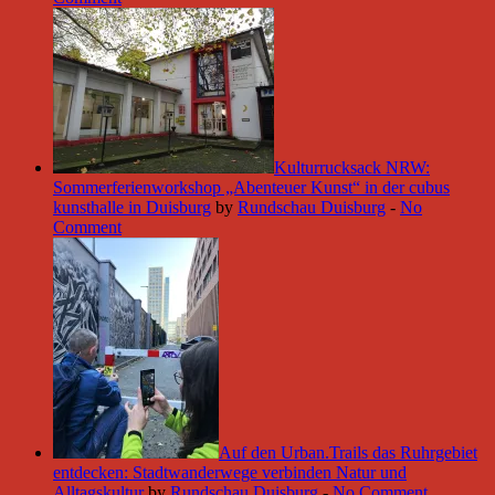
Kulturrucksack NRW:
Sommerferienworkshop „Abenteuer Kunst“ in der cubus
kunsthalle in Duisburg
by
Rundschau Duisburg
-
No
Comment
Auf den Urban.Trails das Ruhrgebiet
entdecken: Stadtwanderwege verbinden Natur und
Alltagskultur
by
Rundschau Duisburg
-
No Comment