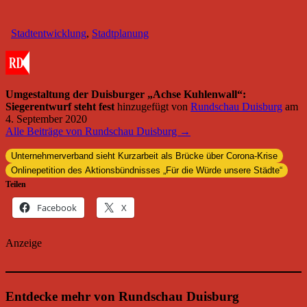
Stadtentwicklung
,
Stadtplanung
Umgestaltung der Duisburger „Achse Kuhlenwall“:
Siegerentwurf steht fest
hinzugefügt von
Rundschau Duisburg
am
4. September 2020
Alle Beiträge von Rundschau Duisburg →
Unternehmerverband sieht Kurzarbeit als Brücke über Corona-Krise
Onlinepetition des Aktionsbündnisses „Für die Würde unsere Städte“
Teilen
Facebook
X
Anzeige
Entdecke mehr von Rundschau Duisburg