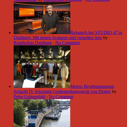
Relaunch bei STUDIO 47 in
Duisburg: Mit neuen Avataren und virtuellen Sets
by
Rundschau Duisburg
-
No Comment
Moers: Bergbaumuseum
Schacht IV bekommt Grubenrettungsgerät von Dräger
by
Petra Grünendahl
-
No Comment