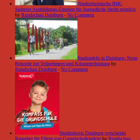
Niederrheinische IHK:
Späterer Ausbildungs-Einstieg für Jugendliche bleibt möglich
by
Rundschau Duisburg
-
No Comment
Stadtradeln in Duisburg: Neue
Rekorde bei Teilnehmern und Kilometerleistung
by
Rundschau Duisburg
-
No Comment
Studienkreis Duisburg verschenkt
Ratgeber für Eltern von Grundschulkindern
by
Rundschau