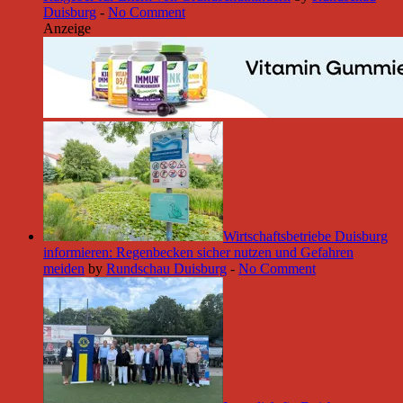
Duisburg
-
No Comment
Anzeige
Wirtschaftsbetriebe Duisburg
informieren: Regenbecken sicher nutzen und Gefahren
meiden
by
Rundschau Duisburg
-
No Comment