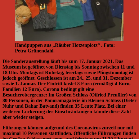
Handpuppen aus „Räuber Hotzenplotz“ . Foto:
Petra Grünendahl.
Die Sonderausstellung läuft bis zum 17. Januar 2021. Das
Museum ist geöffnet von Dienstag bis Sonntag zwischen 11 und
18 Uhr. Montags ist Ruhetag, feiertags sowie Pfingstmontag ist
jedoch geöffnet. Geschlossen ist am 24., 25. und 31. Dezember
sowie 1. Januar. Der Eintritt kostet 8 Euro (ermäßigt 4 Euro,
Familien 12 Euro). Corona-bedingt gilt eine
Besucherobergrenze: Im Großen Schloss (Otfried Preußler) von
80 Personen, in der Panoramagalerie im Kleinen Schloss (Dieter
Nuhr und Bahar Batvand) finden 35 Leute Platz. Bei einer
weiteren Lockerung der Einschränkungen könnte diese Zahl
aber wieder steigen.
Führungen können aufgrund des Coronavirus zurzeit nur mit
maximal 10 Personen stattfinden. Öffentliche Führungen finden
im Großen Schloss onst sonn- und feiertags um 11.30 Uhr statt.