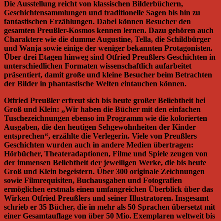
Die Ausstellung reicht von klassischen Bilderbüchern,
Geschichtensammlungen und traditionelle Sagen bis hin zu
fantastischen Erzählungen. Dabei können Besucher den
gesamten Preußler-Kosmos kennen lernen. Dazu gehören auch
Charaktere wie die dumme Augustine, Tella, die Schildbürger
und Wanja sowie einige der weniger bekannten Protagonisten.
Über drei Etagen hinweg sind Otfried Preußlers Geschichten in
unterschiedlichen Formaten wissenschaftlich aufarbeitet
präsentiert, damit große und kleine Besucher beim Betrachten
der Bilder in phantastische Welten eintauchen können.
Otfried Preußler erfreut sich bis heute großer Beliebtheit bei
Groß und Klein: „Wir haben die Bücher mit den einfachen
Tuschezeichnungen ebenso im Programm wie die kolorierten
Ausgaben, die den heutigen Sehgewohnheiten der Kinder
entsprechen“, erzählte die Verlegerin. Viele von Preußlers
Geschichten wurden auch in andere Medien übertragen:
Hörbücher, Theateradaptionen, Filme und Spiele zeugen von
der immensen Beliebtheit der jeweiligen Werke, die bis heute
Groß und Klein begeistern. Über 300 originale Zeichnungen
sowie Filmrequisiten, Buchausgaben und Fotografien
ermöglichen erstmals einen umfangreichen Überblick über das
Wirken Otfried Preußlers und seiner Illustratoren. Insgesamt
schrieb er 35 Bücher, die in mehr als 50 Sprachen übersetzt mit
einer Gesamtauflage von über 50 Mio. Exemplaren weltweit bis