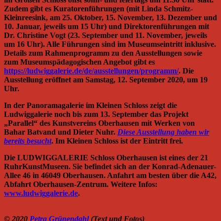
Zudem gibt es Kuratorenführungen (mit Linda Schmitz-
Kleinreesink, am 25. Oktober, 15. November, 13. Dezember und
10. Januar, jeweils um 15 Uhr) und Direktorenführungen mit
Dr. Christine Vogt (23. September und 11. November, jeweils
um 16 Uhr). Alle Führungen sind im Museumseintritt inklusive.
Details zum Rahmenprogramm zu den Ausstellungen sowie
zum Museumspädagogischen Angebot gibt es
https://ludwiggalerie.de/de/ausstellungen/programm/
. Die
Ausstellung eröffnet am Samstag, 12. September 2020, um 19
Uhr.
In der Panoramagalerie im Kleinen Schloss zeigt die
Ludwiggalerie noch bis zum 13. September das Projekt
„Parallel“ des Kunstvereins Oberhausen mit Werken von
Bahar Batvand und Dieter Nuhr.
Diese Ausstellung haben wir
bereits besucht
. Im Kleinen Schloss ist der Eintritt frei.
Die LUDWIGGALERIE Schloss Oberhausen ist eines der 21
RuhrKunstMuseen. Sie befindet sich an der Konrad-Adenauer-
Allee 46 in 46049 Oberhausen. Anfahrt am besten über die A42,
Abfahrt Oberhausen-Zentrum. Weitere Infos:
www.ludwiggalerie.de
.
© 2020
Petra Grünendahl
(Text und Fotos)