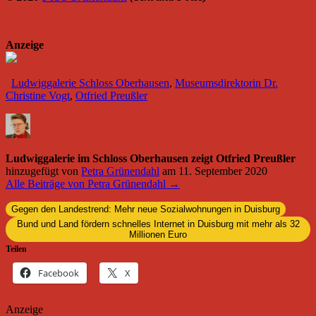
Anzeige
Ludwiggalerie Schloss Oberhausen
,
Museumsdirektorin Dr.
Christine Vogt
,
Otfried Preußler
Ludwiggalerie im Schloss Oberhausen zeigt Otfried Preußler
hinzugefügt von
Petra Grünendahl
am
11. September 2020
Alle Beiträge von Petra Grünendahl →
Gegen den Landestrend: Mehr neue Sozialwohnungen in Duisburg
Bund und Land fördern schnelles Internet in Duisburg mit mehr als 32
Millionen Euro
Teilen
Facebook
X
Anzeige