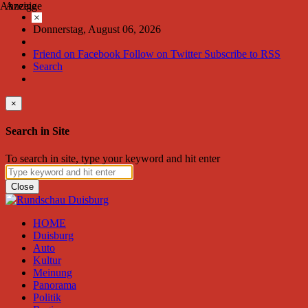
Anzeige
Anzeige
×
Donnerstag, August 06, 2026
Friend on Facebook
Follow on Twitter
Subscribe to RSS
Search
×
Search in Site
To search in site, type your keyword and hit enter
Close
HOME
Duisburg
Auto
Kultur
Meinung
Panorama
Politik