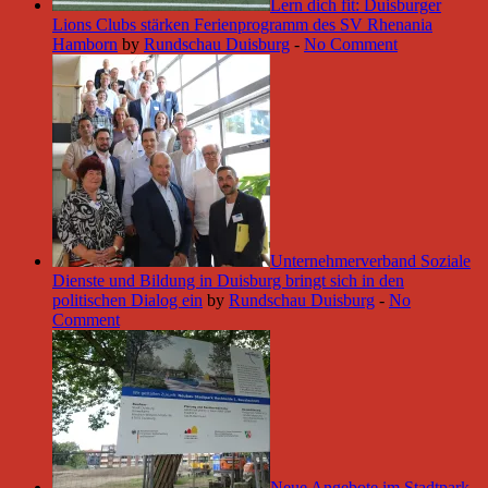
Lern dich fit: Duisburger
Lions Clubs stärken Ferienprogramm des SV Rhenania
Hamborn
by
Rundschau Duisburg
-
No Comment
Unternehmerverband Soziale
Dienste und Bildung in Duisburg bringt sich in den
politischen Dialog ein
by
Rundschau Duisburg
-
No
Comment
Neue Angebote im Stadtpark