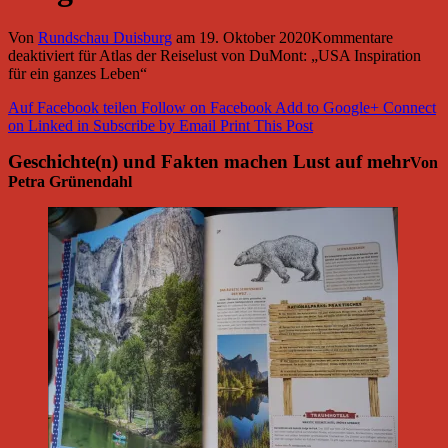
Von
Rundschau Duisburg
am
19. Oktober 2020
Kommentare
deaktiviert
für Atlas der Reiselust von DuMont: „USA Inspiration
für ein ganzes Leben“
Auf Facebook teilen
Follow on Facebook
Add to Google+
Connect
on Linked in
Subscribe by Email
Print This Post
Geschichte(n) und Fakten machen Lust auf mehr
Von
Petra Grünendahl