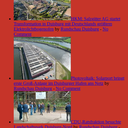
HKM: Salzgitter AG startet
Transformation in Duisburg mit Deutschlands größtem
Elektrolichtbogenofen
by
Rundschau Duisburg
-
No
Comment
Photovoltaik: Solarport bringt
erste Groß-Anlage im Duisburger Hafen ans Netz
by
Rundschau Duisburg
-
No Comment
CDU-Ratsfraktion besuchte
Landschaftspark Duisburg-Nord
by
Rundschau Duisburg
-