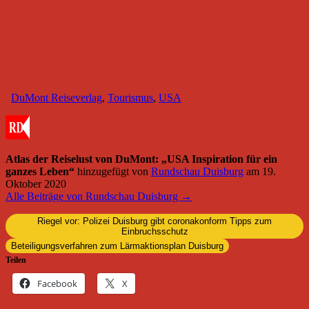
DuMont Reiseverlag
,
Tourismus
,
USA
Atlas der Reiselust von DuMont: „USA Inspiration für ein
ganzes Leben“
hinzugefügt von
Rundschau Duisburg
am
19.
Oktober 2020
Alle Beiträge von Rundschau Duisburg →
Riegel vor: Polizei Duisburg gibt coronakonform Tipps zum
Einbruchsschutz
Beteiligungsverfahren zum Lärmaktionsplan Duisburg
Teilen
Facebook
X