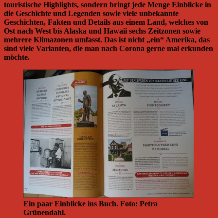
touristische Highlights, sondern bringt jede Menge Einblicke in
die Geschichte und Legenden sowie viele unbekannte
Geschichten, Fakten und Details aus einem Land, welches von
Ost nach West bis Alaska und Hawaii sechs Zeitzonen sowie
mehrere Klimazonen umfasst. Das ist nicht „ein“ Amerika, das
sind viele Varianten, die man nach Corona gerne mal erkunden
möchte.
Ein paar Einblicke ins Buch. Foto: Petra
Grünendahl.