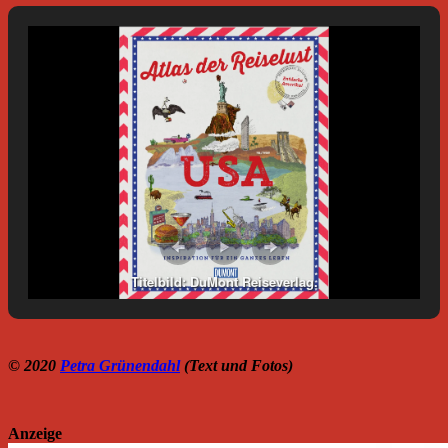
Titelbild: DuMont Reiseverlag.
© 2020
Petra Grünendahl
(Text und Fotos)
Anzeige