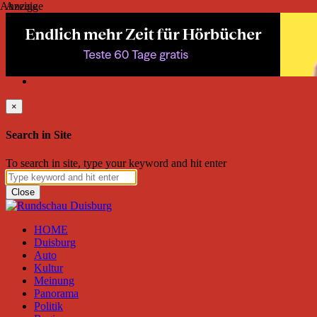
Anzeige
Anzeige
Sonntag, August 09, 2026
Friend on Facebook
Follow on Twitter
Subscribe to RSS
Search
×
Search in Site
To search in site, type your keyword and hit enter
Close
HOME
Duisburg
Auto
Kultur
Meinung
Panorama
Politik