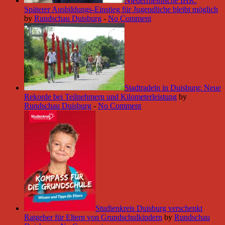
Niederrheinische IHK:
Späterer Ausbildungs-Einstieg für Jugendliche bleibt möglich
by
Rundschau Duisburg
-
No Comment
Stadtradeln in Duisburg: Neue
Rekorde bei Teilnehmern und Kilometerleistung
by
Rundschau Duisburg
-
No Comment
Studienkreis Duisburg verschenkt
Ratgeber für Eltern von Grundschulkindern
by
Rundschau