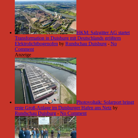
HKM: Salzgitter AG startet
Transformation in Duisburg mit Deutschlands größtem
Elektrolichtbogenofen
by
Rundschau Duisburg
-
No
Comment
Anzeige
Photovoltaik: Solarport bringt
erste Groß-Anlage im Duisburger Hafen ans Netz
by
Rundschau Duisburg
-
No Comment