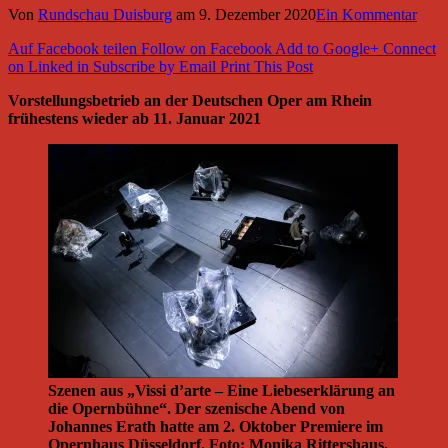
Von
Rundschau Duisburg
am
9. Dezember 2020
Ein Kommentar
Auf Facebook teilen
Follow on Facebook
Add to Google+
Connect
on Linked in
Subscribe by Email
Print This Post
Vorstellungsbetrieb an der Deutschen Oper am Rhein
frühestens wieder ab 11. Januar 2021
Szenen aus „Vissi d’arte – Eine Liebeserklärung an
die Opernbühne“. Der szenische Abend von
Johannes Erath hatte am 2. Oktober Premiere im
Opernhaus Düsseldorf. Foto: Monika Rittershaus.