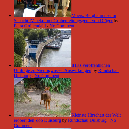
Moers: Bergbaumuseum
Schacht IV bekommt Grubenrettungsgerät von Dräger
by
Petra Grünendahl
-
No Comment
IHKs veröffentlichen
Umfrage zu Niedrigwasser-Auswirkungen
by
Rundschau
Duisburg
-
No Comment
Kleinste Hirschart der Welt
erobert den Zoo Duisburg
by
Rundschau Duisburg
-
No
Comment