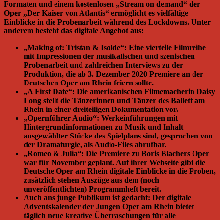
Formaten und einem kostenlosen „Stream on demand“ der
Oper „Der Kaiser von Atlantis“ ermöglicht es viel­fältige
Einblicke in die Probenarbeit während des Lockdowns. Unter
anderem besteht das digitale Angebot aus:
„Making of: Tristan & Isolde“: Eine vierteile Filmreihe
mit Impressionen der musikalischen und szenischen
Probenarbeit und zahlreichen Interviews zu der
Produktion, die ab 3. Dezember 2020 Premiere an der
Deutschen Oper am Rhein feiern sollte.
„A First Date“: Die amerikanischen Filmemacherin Daisy
Long stellt die Tänzerinnen und Tänzer des Ballett am
Rhein in einer dreiteiligen Dokumentation vor.
„Opernführer Audio“: Werkeinführungen mit
Hintergrundinformationen zu Musik und Inhalt
ausgewählter Stücke des Spielplans sind, gesprochen von
der Dramaturgie, als Audio-Files abrufbar.
„Romeo & Julia“: Die Premiere zu Boris Blachers Oper
war für November geplant. Auf ihrer Webseite gibt die
Deutsche Oper am Rhein digitale Einblicke in die Proben,
zusätzlich stehen Auszüge aus dem (noch
unveröffentlichten) Programmheft bereit.
Auch ans junge Publikum ist gedacht: Der digitale
Adventskalender der Jungen Oper am Rhein bietet
täglich neue kreative Überraschungen für alle