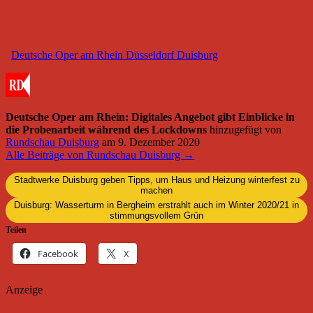
Deutsche Oper am Rhein Düsseldorf Duisburg
Deutsche Oper am Rhein: Digitales Angebot gibt Einblicke in
die Probenarbeit während des Lockdowns
hinzugefügt von
Rundschau Duisburg
am
9. Dezember 2020
Alle Beiträge von Rundschau Duisburg →
Stadtwerke Duisburg geben Tipps, um Haus und Heizung winterfest zu
machen
Duisburg: Wasserturm in Bergheim erstrahlt auch im Winter 2020/21 in
stimmungsvollem Grün
Teilen
Facebook
X
Anzeige