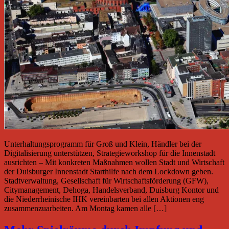
Unterhaltungsprogramm für Groß und Klein, Händler bei der
Digitalisierung unterstützen, Strategieworkshop für die Innenstadt
ausrichten – Mit konkreten Maßnahmen wollen Stadt und Wirtschaft
der Duisburger Innenstadt Starthilfe nach dem Lockdown geben.
Stadtverwaltung, Gesellschaft für Wirtschaftsförderung (GFW),
Citymanagement, Dehoga, Handelsverband, Duisburg Kontor und
die Niederrheinische IHK vereinbarten bei allen Aktionen eng
zusammenzuarbeiten. Am Montag kamen alle […]