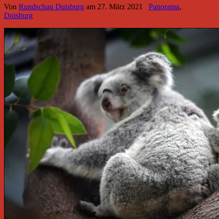
Von
Rundschau Duisburg
am
27. März 2021
Panorama
,
Duisburg