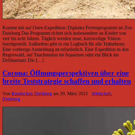
Kommt mit auf Oster-Expedition: Digitales Ferienprogramm im Zoo
Duisburg Das Programm richtet sich insbesondere an Kinder von
vier bis acht Jahren. Täglich werden neue, kurzweilige Videos
bereitgestellt. Außerdem gibt es ein Logbuch für alle Teilnehmer.
Eine vorherige Anmeldung ist erforderlich. Eine Expedition in den
Regenwald, auf Tauchstation im Aquarium oder ein Blick ins
Delfinarium: Die […]
Corona: Öffnungsperspektiven über eine
breite Teststrategie schaffen und erhalten
Von
Rundschau Duisburg
am
29. März 2021
Wirtschaft
,
Duisburg