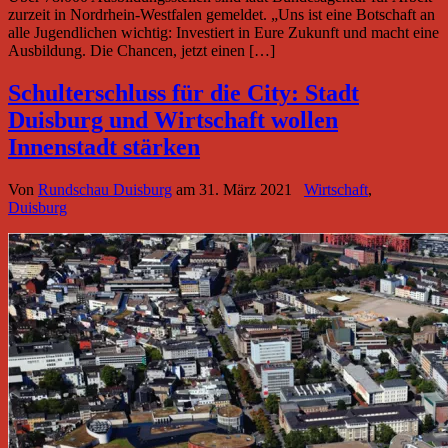
zurzeit in Nordrhein-Westfalen gemeldet. „Uns ist eine Botschaft an
alle Jugendlichen wichtig: Investiert in Eure Zukunft und macht eine
Ausbildung. Die Chancen, jetzt einen […]
Schulterschluss für die City: Stadt
Duisburg und Wirtschaft wollen
Innenstadt stärken
Von
Rundschau Duisburg
am
31. März 2021
Wirtschaft
,
Duisburg