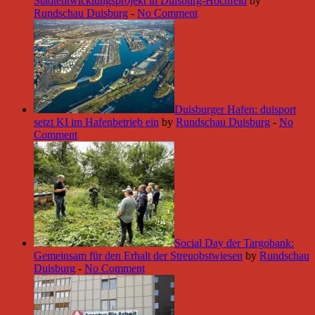
Stadtentwicklungsprojekt in Duisburg-Hochfeld
by
Rundschau Duisburg
-
No Comment
Duisburger Hafen: duisport
setzt KI im Hafenbetrieb ein
by
Rundschau Duisburg
-
No
Comment
Social Day der Targobank:
Gemeinsam für den Erhalt der Streuobstwiesen
by
Rundschau
Duisburg
-
No Comment