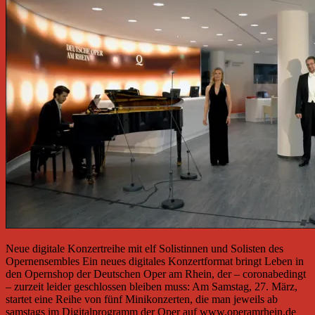
Neue digitale Konzertreihe mit elf Solistinnen und Solisten des
Opernensembles Ein neues digitales Konzertformat bringt Leben in
den Opernshop der Deutschen Oper am Rhein, der – coronabedingt
– zurzeit leider geschlossen bleiben muss: Am Samstag, 27. März,
startet eine Reihe von fünf Minikonzerten, die man jeweils ab
samstags im Digitalprogramm der Oper auf www.operamrhein.de