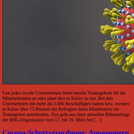
Fast jedes zweite Unternehmen bietet bereits Testangebote für die
Mitarbeitenden an oder plant dies in Kürze zu tun. Bei den
Unternehmen mit mehr als 1.000 Beschäftigten haben bzw. werden
in Kürze über 75 Prozent der Befragten ihren Mitarbeitern ein
Testangebot unterbreiten. Das geht aus einer aktuellen Blitzumfrage
der IHK-Organisation vom 17. bis 19. März bei […]
Corona-Schutzverordnung: Anpassungen