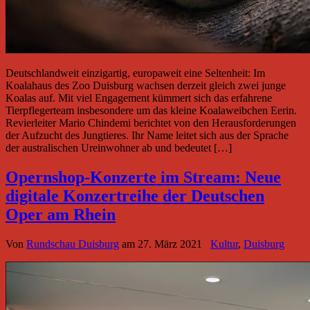
Deutschlandweit einzigartig, europaweit eine Seltenheit: Im
Koalahaus des Zoo Duisburg wachsen derzeit gleich zwei junge
Koalas auf. Mit viel Engagement kümmert sich das erfahrene
Tierpflegerteam insbesondere um das kleine Koalaweibchen Eerin.
Revierleiter Mario Chindemi berichtet von den Herausforderungen
der Aufzucht des Jungtieres. Ihr Name leitet sich aus der Sprache
der australischen Ureinwohner ab und bedeutet […]
Opernshop-Konzerte im Stream: Neue
digitale Konzertreihe der Deutschen
Oper am Rhein
Von
Rundschau Duisburg
am
27. März 2021
Kultur
,
Duisburg