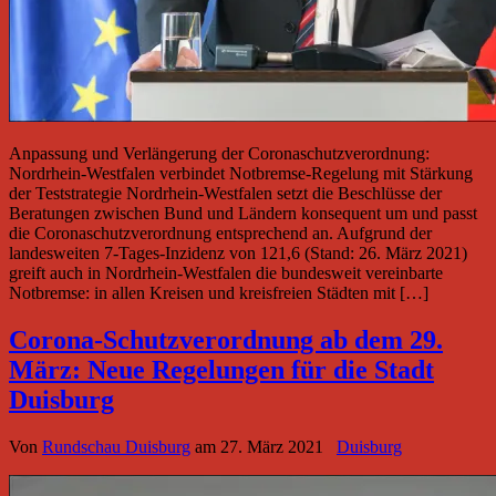
Anpassung und Verlängerung der Coronaschutzverordnung:
Nordrhein-Westfalen verbindet Notbremse-Regelung mit Stärkung
der Teststrategie Nordrhein-Westfalen setzt die Beschlüsse der
Beratungen zwischen Bund und Ländern konsequent um und passt
die Coronaschutzverordnung entsprechend an. Aufgrund der
landesweiten 7-Tages-Inzidenz von 121,6 (Stand: 26. März 2021)
greift auch in Nordrhein-Westfalen die bundesweit vereinbarte
Notbremse: in allen Kreisen und kreisfreien Städten mit […]
Corona-Schutzverordnung ab dem 29.
März: Neue Regelungen für die Stadt
Duisburg
Von
Rundschau Duisburg
am
27. März 2021
Duisburg