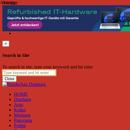
Anzeige
Anzeige
Donnerstag, August 06, 2026
Friend on Facebook
Follow on Twitter
Subscribe to RSS
Search
×
Search in Site
To search in site, type your keyword and hit enter
Close
HOME
Duisburg
Auto
Kultur
Meinung
Panorama
Politik