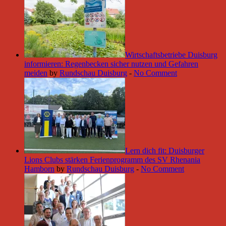
Wirtschaftsbetriebe Duisburg
informieren: Regenbecken sicher nutzen und Gefahren
meiden
by
Rundschau Duisburg
-
No Comment
Lern dich fit: Duisburger
Lions Clubs stärken Ferienprogramm des SV Rhenania
Hamborn
by
Rundschau Duisburg
-
No Comment