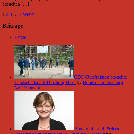
besuchen […]
1
2
3
…
7
Weiter »
Beiträge
Letzte
CDU-Ratsfraktion besuchte
Landschaftspark Duisburg-Nord
by
Rundschau Duisburg
-
No Comment
Bund und Land fördern