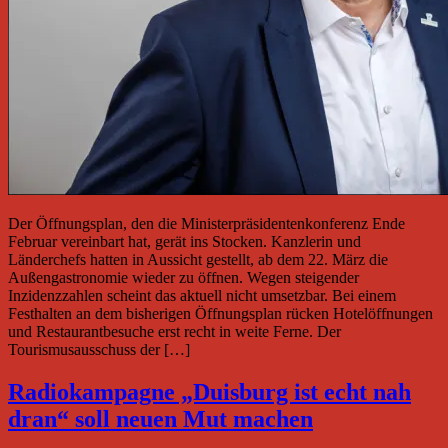
Der Öffnungsplan, den die Ministerpräsidentenkonferenz Ende
Februar vereinbart hat, gerät ins Stocken. Kanzlerin und
Länderchefs hatten in Aussicht gestellt, ab dem 22. März die
Außengastronomie wieder zu öffnen. Wegen steigender
Inzidenzzahlen scheint das aktuell nicht umsetzbar. Bei einem
Festhalten an dem bisherigen Öffnungsplan rücken Hotelöffnungen
und Restaurantbesuche erst recht in weite Ferne. Der
Tourismusausschuss der […]
Radiokampagne „Duisburg ist echt nah
dran“ soll neuen Mut machen