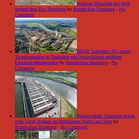
Kleinste Hirschart der Welt
erobert den Zoo Duisburg
by
Rundschau Duisburg
-
No
Comment
HKM: Salzgitter AG startet
Transformation in Duisburg mit Deutschlands größtem
Elektrolichtbogenofen
by
Rundschau Duisburg
-
No
Comment
Photovoltaik: Solarport bringt
erste Groß-Anlage im Duisburger Hafen ans Netz
by
Rundschau Duisburg
-
No Comment