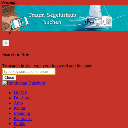
Anzeige
Anzeige
Samstag, August 08, 2026
Friend on Facebook
Follow on Twitter
Subscribe to RSS
Search
×
Search in Site
To search in site, type your keyword and hit enter
Close
HOME
Duisburg
Auto
Kultur
Meinung
Panorama
Politik