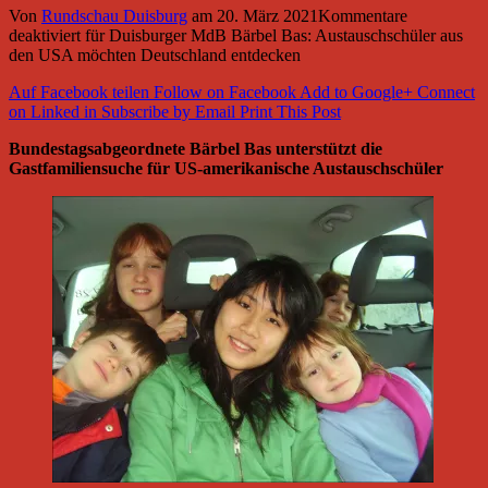
Von
Rundschau Duisburg
am
20. März 2021
Kommentare
deaktiviert
für Duisburger MdB Bärbel Bas: Austauschschüler aus
den USA möchten Deutschland entdecken
Auf Facebook teilen
Follow on Facebook
Add to Google+
Connect
on Linked in
Subscribe by Email
Print This Post
Bundestagsabgeordnete Bärbel Bas unterstützt die
Gastfamiliensuche für US-amerikanische Austauschschüler