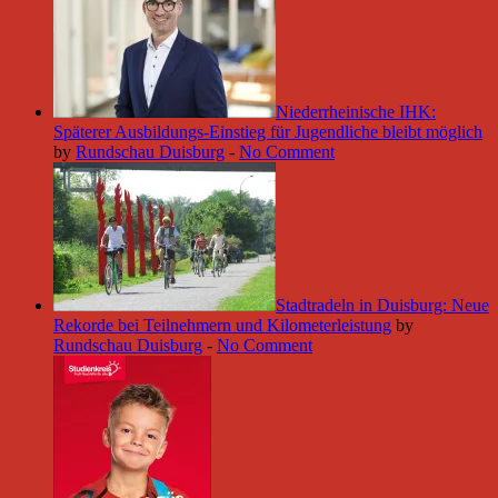
Niederrheinische IHK:
Späterer Ausbildungs-Einstieg für Jugendliche bleibt möglich
by
Rundschau Duisburg
-
No Comment
Stadtradeln in Duisburg: Neue
Rekorde bei Teilnehmern und Kilometerleistung
by
Rundschau Duisburg
-
No Comment