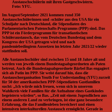
Austauschschülerin mit ihren Gastgeschwistern.
Foto: YFU.
Im August/September 2021 kommen rund 350
Austauschschülerinnen und -schüler aus den USA für ein
Schuljahr nach Deutschland, die Stipendiaten des
Parlamentarischen Patenschafts-Programms (PPP) sind. Das
PPP ist ein Förderprogramm für transatlantischen
Schüleraustausch, das vom Deutschen Bundestag und dem
Kongress der USA getragen wird und nach
pandemiebedingtem Aussetzen im letzten Jahr 2021/22 wieder
stattfinden soll.
Alle Austauschschüler sind zwischen 15 und 18 Jahre alt und
werden von jeweils einem Bundestagsabgeordneten als Paten
betreut. Auch die Bundestagsabgeordnete Bärbel Bas engagiert
sich als Patin im PPP. Sie weist darauf hin, dass die
Austauschorganisation Youth For Understanding (YFU) zurzeit
für 50 der amerikanischen PPP-Stipendiaten Gastfamilien
sucht: „Ich würde mich freuen, wenn sich in unserem
Wahlkreis viele Familien für die Aufnahme eines Gastkindes
begeistern würden“, so Bas. „Zeit mit einem Jugendlichen aus
einem anderen Land zu verbringen, ist eine ganz besondere
Erfahrung, die das Familienleben bereichert und einen
intensiven interkulturellen Austausch ermöglicht. Gerade in