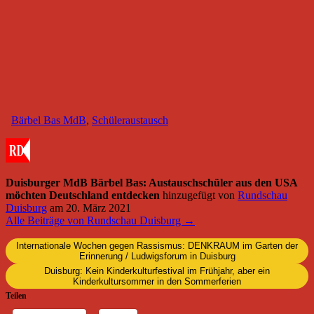
Bärbel Bas MdB
,
Schüleraustausch
Duisburger MdB Bärbel Bas: Austauschschüler aus den USA
möchten Deutschland entdecken
hinzugefügt von
Rundschau
Duisburg
am
20. März 2021
Alle Beiträge von Rundschau Duisburg →
Internationale Wochen gegen Rassismus: DENKRAUM im Garten der
Erinnerung / Ludwigsforum in Duisburg
Duisburg: Kein Kinderkulturfestival im Frühjahr, aber ein
Kinderkultursommer in den Sommerferien
Teilen