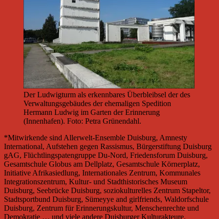
Der Ludwigturm als erkennbares Überbleibsel der des
Verwaltungsgebäudes der ehemaligen Spedition
Hermann Ludwig im Garten der Erinnerung
(Innenhafen). Foto: Petra Grünendahl.
*Mitwirkende sind Allerwelt-Ensemble Duisburg, Amnesty
International, Aufstehen gegen Rassismus, Bürgerstiftung Duisburg
gAG, Flüchtlingspatengruppe Du-Nord, Friedensforum Duisburg,
Gesamtschule Globus am Dellplatz, Gesamtschule Körnerplatz,
Initiative Afrikasiedlung, Internationales Zentrum, Kommunales
Integrationszentrum, Kultur- und Stadthistorisches Museum
Duisburg, Seebrücke Duisburg, soziokulturelles Zentrum Stapeltor,
Stadtsportbund Duisburg, Sümeyye and girlfriends, Waldorfschule
Duisburg, Zentrum für Erinnerungskultur, Menschenrechte und
Demokratie … und viele andere Duisburger Kulturakteure.