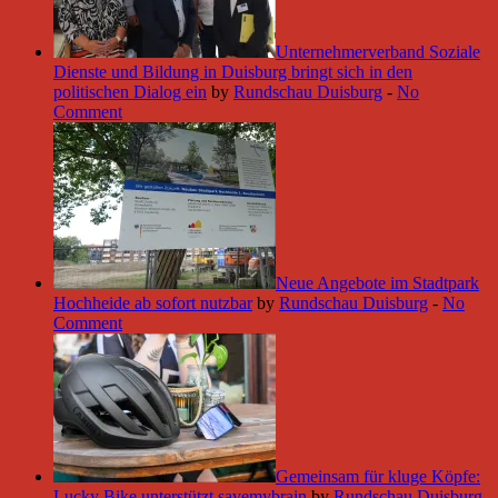
Unternehmerverband Soziale
Dienste und Bildung in Duisburg bringt sich in den
politischen Dialog ein
by
Rundschau Duisburg
-
No
Comment
Neue Angebote im Stadtpark
Hochheide ab sofort nutzbar
by
Rundschau Duisburg
-
No
Comment
Gemeinsam für kluge Köpfe:
Lucky Bike unterstützt savemybrain
by
Rundschau Duisburg