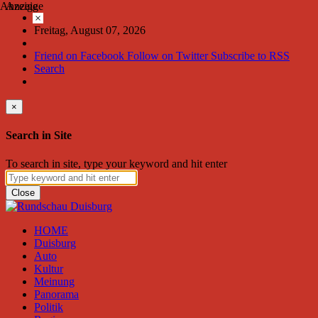
Anzeige
Anzeige
×
Freitag, August 07, 2026
Friend on Facebook
Follow on Twitter
Subscribe to RSS
Search
×
Search in Site
To search in site, type your keyword and hit enter
Close
HOME
Duisburg
Auto
Kultur
Meinung
Panorama
Politik