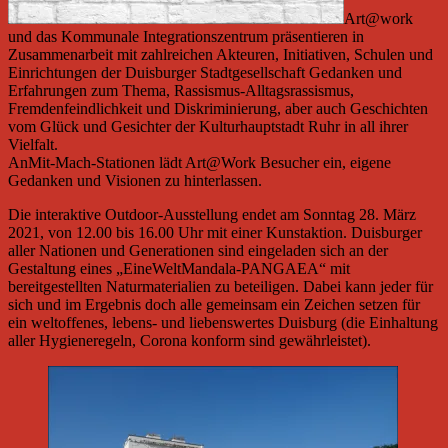
Art@work
und das Kommunale Integrationszentrum präsentieren in
Zusammenarbeit mit zahlreichen Akteuren, Initiativen, Schulen und
Einrichtungen der Duisburger Stadtgesellschaft Gedanken und
Erfahrungen zum Thema, Rassismus-Alltagsrassismus,
Fremdenfeindlichkeit und Diskriminierung, aber auch Geschichten
vom Glück und Gesichter der Kulturhauptstadt Ruhr in all ihrer
Vielfalt.
AnMit-Mach-Stationen lädt Art@Work Besucher ein, eigene
Gedanken und Visionen zu hinterlassen.
Die interaktive Outdoor-Ausstellung endet am Sonntag 28. März
2021, von 12.00 bis 16.00 Uhr mit einer Kunstaktion. Duisburger
aller Nationen und Generationen sind eingeladen sich an der
Gestaltung eines „EineWeltMandala-PANGAEA“ mit
bereitgestellten Naturmaterialien zu beteiligen. Dabei kann jeder für
sich und im Ergebnis doch alle gemeinsam ein Zeichen setzen für
ein weltoffenes, lebens- und liebenswertes Duisburg (die Einhaltung
aller Hygieneregeln, Corona konform sind gewährleistet).