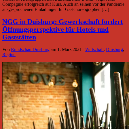
Compagnie erfolgreich auf Kurs. Auch an seinen vor der Pandemie
ausgesprochenen Einladungen für Gastchoreographen […]
NGG in Duisburg: Gewerkschaft fordert
Öffnungsperspektive für Hotels und
Gaststätten
Von
Rundschau Duisburg
am
1. März 2021
Wirtschaft
,
Duisburg
,
Region