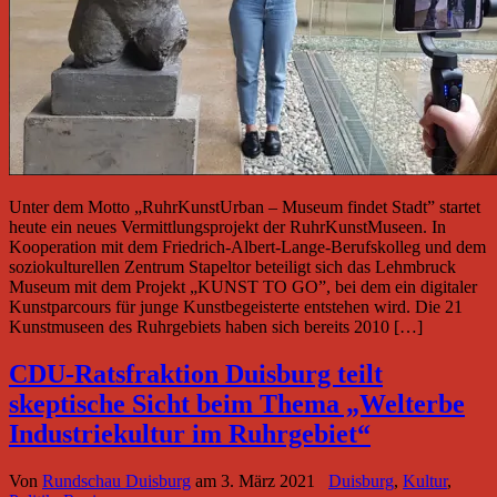
Unter dem Motto „RuhrKunstUrban – Museum findet Stadt” startet
heute ein neues Vermittlungsprojekt der RuhrKunstMuseen. In
Kooperation mit dem Friedrich-Albert-Lange-Berufskolleg und dem
soziokulturellen Zentrum Stapeltor beteiligt sich das Lehmbruck
Museum mit dem Projekt „KUNST TO GO”, bei dem ein digitaler
Kunstparcours für junge Kunstbegeisterte entstehen wird. Die 21
Kunstmuseen des Ruhrgebiets haben sich bereits 2010 […]
CDU-Ratsfraktion Duisburg teilt
skeptische Sicht beim Thema „Welterbe
Industriekultur im Ruhrgebiet“
Von
Rundschau Duisburg
am
3. März 2021
Duisburg
,
Kultur
,