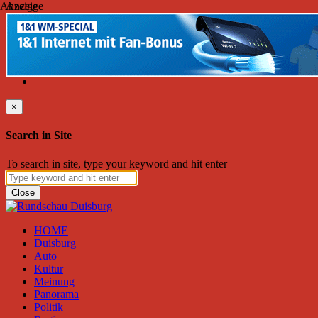
Anzeige
Anzeige
Freitag, August 07, 2026
Friend on Facebook
Follow on Twitter
Subscribe to RSS
Search
×
Search in Site
To search in site, type your keyword and hit enter
Close
HOME
Duisburg
Auto
Kultur
Meinung
Panorama
Politik