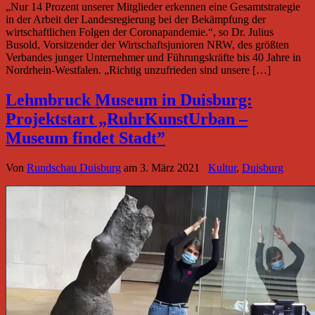
„Nur 14 Prozent unserer Mitglieder erkennen eine Gesamtstrategie
in der Arbeit der Landesregierung bei der Bekämpfung der
wirtschaftlichen Folgen der Coronapandemie.“, so Dr. Julius
Busold, Vorsitzender der Wirtschaftsjunioren NRW, des größten
Verbandes junger Unternehmer und Führungskräfte bis 40 Jahre in
Nordrhein-Westfalen. „Richtig unzufrieden sind unsere […]
Lehmbruck Museum in Duisburg:
Projektstart „RuhrKunstUrban –
Museum findet Stadt”
Von
Rundschau Duisburg
am
3. März 2021
Kultur
,
Duisburg