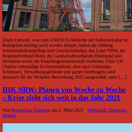
Einen Entwurf, was zum UNESCO-Welterbe der Industriekultur im
Ruhrgebiet künftig noch werden könnte, haben die Stiftung
Industriedenkmalpflege und Geschichtskultur, das Land NRW, der
Regionalverband Ruhr, die Landschaftsverbände Rheinland und
Westfalen sowie die Emschergenossenschaft erarbeitet. Über 130
Objekte (ehemalige Zechenstandorte, aber auch Grünzüge,
Schleusen, Verwaltungsgebäude und ganze Siedlungen) sind
demnach für die Welterbe-Bewerbung 2025 ausgewählt, unter […]
IHK NRW: Planen von Woche zu Woche
– Krise zieht sich weit in das Jahr 2021
Von
Rundschau Duisburg
am
2. März 2021
Wirtschaft
,
Duisburg
,
Region