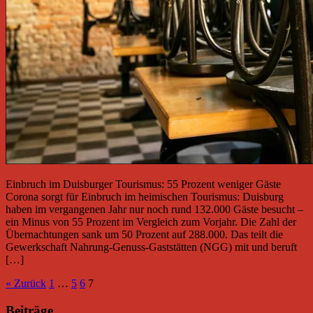
Einbruch im Duisburger Tourismus: 55 Prozent weniger Gäste
Corona sorgt für Einbruch im heimischen Tourismus: Duisburg
haben im vergangenen Jahr nur noch rund 132.000 Gäste besucht –
ein Minus von 55 Prozent im Vergleich zum Vorjahr. Die Zahl der
Übernachtungen sank um 50 Prozent auf 288.000. Das teilt die
Gewerkschaft Nahrung-Genuss-Gaststätten (NGG) mit und beruft
[…]
« Zurück
1
…
5
6
7
Beiträge