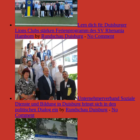
Lern dich fit: Duisburger
Lions Clubs stärken Ferienprogramm des SV Rhenania
Hamborn
by
Rundschau Duisburg
-
No Comment
Unternehmerverband Soziale
Dienste und Bildung in Duisburg bringt sich in den
politischen Dialog ein
by
Rundschau Duisburg
-
No
Comment