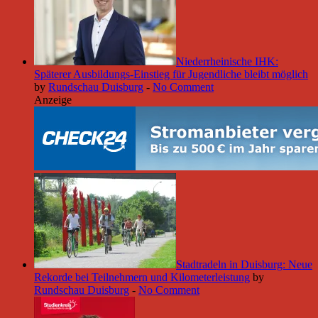
Niederrheinische IHK:
Späterer Ausbildungs-Einstieg für Jugendliche bleibt möglich
by
Rundschau Duisburg
-
No Comment
Anzeige
Stadtradeln in Duisburg: Neue
Rekorde bei Teilnehmern und Kilometerleistung
by
Rundschau Duisburg
-
No Comment