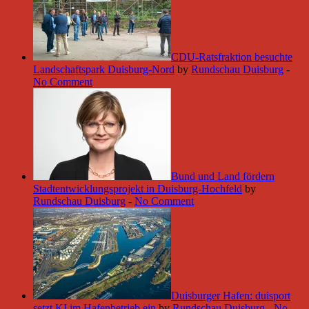
CDU-Ratsfraktion besuchte
Landschaftspark Duisburg-Nord
by
Rundschau Duisburg
-
No Comment
Bund und Land fördern
Stadtentwicklungsprojekt in Duisburg-Hochfeld
by
Rundschau Duisburg
-
No Comment
Duisburger Hafen: duisport
setzt KI im Hafenbetrieb ein
by
Rundschau Duisburg
-
No