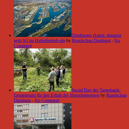
Duisburger Hafen: duisport
setzt KI im Hafenbetrieb ein
by
Rundschau Duisburg
-
No
Comment
Social Day der Targobank:
Gemeinsam für den Erhalt der Streuobstwiesen
by
Rundschau
Duisburg
-
No Comment