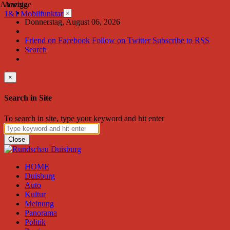
Anzeige
Anzeige
×
1&1 Mobilfunktarife
Donnerstag, August 06, 2026
Friend on Facebook
Follow on Twitter
Subscribe to RSS
Search
×
Search in Site
To search in site, type your keyword and hit enter
Close
HOME
Duisburg
Auto
Kultur
Meinung
Panorama
Politik