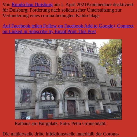
Von
Rundschau Duisburg
am
1. April 2021
Kommentare deaktiviert
für Duisburg: Forderung nach solidarischer Unterstützung zur
Verhinderung eines corona-bedingten Kahlschlags
Auf Facebook teilen
Follow on Facebook
Add to Google+
Connect
on Linked in
Subscribe by Email
Print This Post
Rathaus am Burgplatz. Foto: Petra Grünendahl.
Die mittlerweile dritte Infektionswelle innerhalb der Corona-