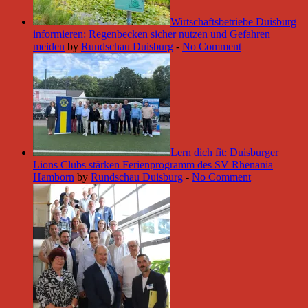
Wirtschaftsbetriebe Duisburg
informieren: Regenbecken sicher nutzen und Gefahren
meiden
by
Rundschau Duisburg
-
No Comment
Lern dich fit: Duisburger
Lions Clubs stärken Ferienprogramm des SV Rhenania
Hamborn
by
Rundschau Duisburg
-
No Comment