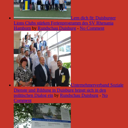
Lern dich fit: Duisburger
Lions Clubs stärken Ferienprogramm des SV Rhenania
Hamborn
by
Rundschau Duisburg
-
No Comment
Unternehmerverband Soziale
Dienste und Bildung in Duisburg bringt sich in den
politischen Dialog ein
by
Rundschau Duisburg
-
No
Comment