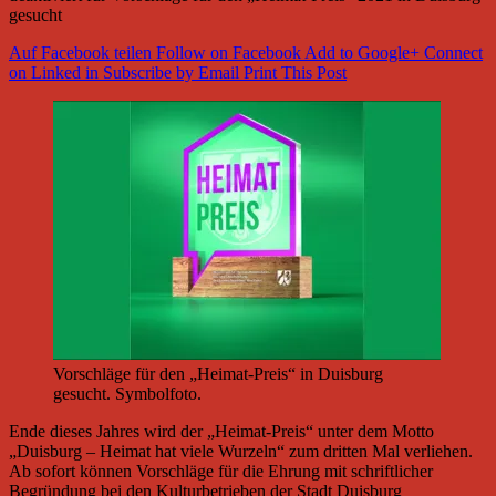
gesucht
Auf Facebook teilen
Follow on Facebook
Add to Google+
Connect
on Linked in
Subscribe by Email
Print This Post
Vorschläge für den „Heimat-Preis“ in Duisburg
gesucht. Symbolfoto.
Ende dieses Jahres wird der „Heimat-Preis“ unter dem Motto
„Duisburg – Heimat hat viele Wurzeln“ zum dritten Mal verliehen.
Ab sofort können Vorschläge für die Ehrung mit schriftlicher
Begründung bei den Kulturbetrieben der Stadt Duisburg