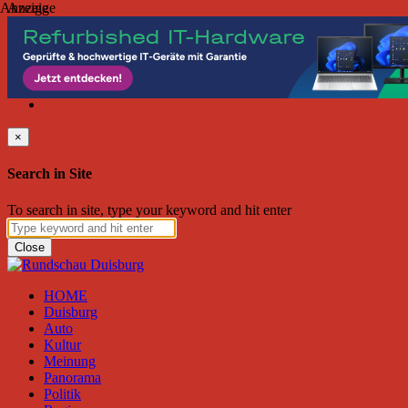
Anzeige
Anzeige
Freitag, August 07, 2026
Friend on Facebook
Follow on Twitter
Subscribe to RSS
Search
×
Search in Site
To search in site, type your keyword and hit enter
Close
HOME
Duisburg
Auto
Kultur
Meinung
Panorama
Politik