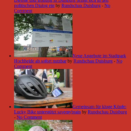
Dienste und Bildung in Duisburg bringt sich in den
politischen Dialog ein
by
Rundschau Duisburg
-
No
Comment
Neue Angebote im Stadtpark
Hochheide ab sofort nutzbar
by
Rundschau Duisburg
-
No
Comment
Gemeinsam für kluge Köpfe:
Lucky Bike unterstützt savemybrain
by
Rundschau Duisburg
-
No Comment