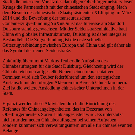
Stadt, die unter dem Vorsitz des damaligen Oberbürgermeisters Josef
Krings die Partnerschaft mit der chinesischen Stadt einging. Nach
dem Besuch des chinesischen Staatspräsidenten XI Jinping im März
2014 und die Bewerbung der transeurasischen
Containerzugverbindung YuXinOu ist das Interesse am Standort
Duisburg ständig gewachsen. Mit der Seidenstraßeninitiative baut
China ein globales Infrastrukturnetz, Duisburg ist dabei integraler
Bestandteil. Die Zugverbindung ist die erste schnelle
Güterzugverbindung zwischen Europa und China und gilt daher als
das Symbol der neuen Seidenstraße.
Zukünftig übernimmt Markus Teuber die Aufgaben des
Chinabeauftragten für die Stadt Duisburg. Gleichzeitig wird der
Chinabereich neu aufgestellt. Neben seinen repräsentativen
Terminen wird sich Teuber federführend um den strategischen
Austausch mit den übrigen Akteuren im Bereich China kümmern.
Ziel ist die weitere Ansiedlung chinesischer Unternehmen in der
Stadt.
Ergänzt werden diese Aktivitäten durch die Einrichtung des
Referates für Chinaangelegenheiten, das im Dezernat von
Oberbürgermeisters Sören Link angesiedelt wird. Es unterstützt
nicht nur den neuen Chinabeauftragten bei seinen Aufgaben,
sondern kümmert sich verwaltungsintern um alle für chinarelevanten
Belange.