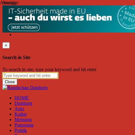
Anzeige
Anzeige
Donnerstag, August 06, 2026
Friend on Facebook
Follow on Twitter
Subscribe to RSS
Search
×
Search in Site
To search in site, type your keyword and hit enter
Close
HOME
Duisburg
Auto
Kultur
Meinung
Panorama
Politik