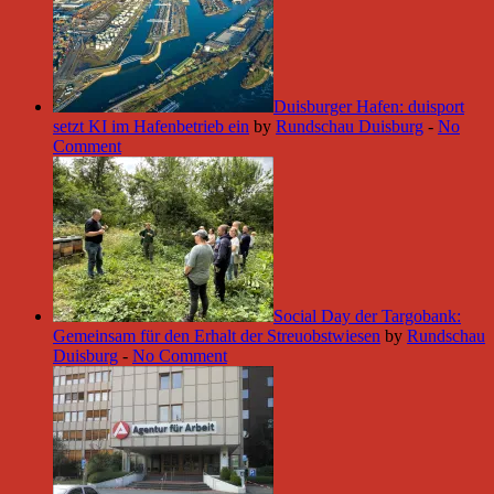
Duisburger Hafen: duisport
setzt KI im Hafenbetrieb ein
by
Rundschau Duisburg
-
No
Comment
Social Day der Targobank:
Gemeinsam für den Erhalt der Streuobstwiesen
by
Rundschau
Duisburg
-
No Comment