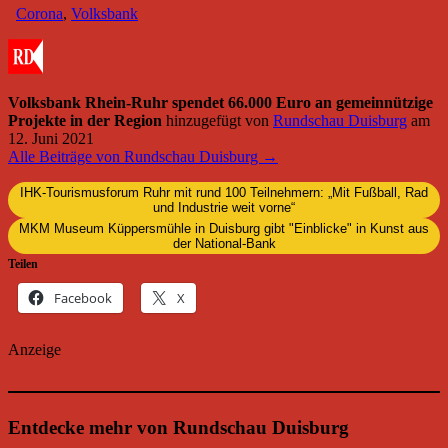
Corona
,
Volksbank
Volksbank Rhein-Ruhr spendet 66.000 Euro an gemeinnützige
Projekte in der Region
hinzugefügt von
Rundschau Duisburg
am
12. Juni 2021
Alle Beiträge von Rundschau Duisburg →
IHK-Tourismusforum Ruhr mit rund 100 Teilnehmern: „Mit Fußball, Rad
und Industrie weit vorne“
MKM Museum Küppersmühle in Duisburg gibt "Einblicke" in Kunst aus
der National-Bank
Teilen
Facebook
X
Anzeige
Entdecke mehr von Rundschau Duisburg