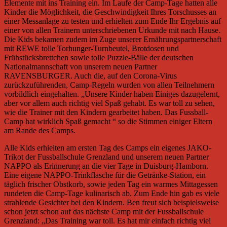
Elemente mit ins Training ein. Im Laufe der Camp-Tage hatten alle
Kinder die Möglichkeit, die Geschwindigkeit Ihres Torschusses an
einer Messanlage zu testen und erhielten zum Ende Ihr Ergebnis auf
einer von allen Trainern unterschriebenen Urkunde mit nach Hause.
Die Kids bekamen zudem im Zuge unserer Ernährungspartnerschaft
mit REWE tolle Torhunger-Turnbeutel, Brotdosen und
Frühstücksbrettchen sowie tolle Puzzle-Bälle der deutschen
Nationalmannschaft von unserem neuen Partner
RAVENSBURGER. Auch die, auf den Corona-Virus
zurückzuführenden, Camp-Regeln wurden von allen Teilnehmern
vorbildlich eingehalten. „Unsere Kinder haben Einiges dazugelernt,
aber vor allem auch richtig viel Spaß gehabt. Es war toll zu sehen,
wie die Trainer mit den Kindern gearbeitet haben. Das Fussball-
Camp hat wirklich Spaß gemacht “ so die Stimmen einiger Eltern
am Rande des Camps.
Alle Kids erhielten am ersten Tag des Camps ein eigenes JAKO-
Trikot der Fussballschule Grenzland und unserem neuen Partner
NAPPO als Erinnerung an die vier Tage in Duisburg-Hamborn.
Eine eigene NAPPO-Trinkflasche für die Getränke-Station, ein
täglich frischer Obstkorb, sowie jeden Tag ein warmes Mittagessen
rundeten die Camp-Tage kulinarisch ab. Zum Ende hin gab es viele
strahlende Gesichter bei den Kindern. Ben freut sich beispielsweise
schon jetzt schon auf das nächste Camp mit der Fussballschule
Grenzland: „Das Training war toll. Es hat mir einfach richtig viel