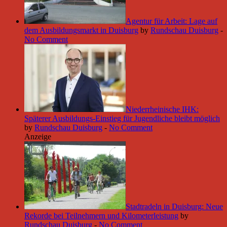
Agentur für Arbeit: Lage auf
dem Ausbildungsmarkt in Duisburg
by
Rundschau Duisburg
-
No Comment
Niederrheinische IHK:
Späterer Ausbildungs-Einstieg für Jugendliche bleibt möglich
by
Rundschau Duisburg
-
No Comment
Anzeige
Stadtradeln in Duisburg: Neue
Rekorde bei Teilnehmern und Kilometerleistung
by
Rundschau Duisburg
-
No Comment