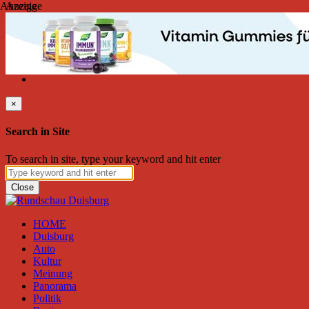
Anzeige
Anzeige
Freitag, August 07, 2026
Friend on Facebook
Follow on Twitter
Subscribe to RSS
Search
×
Search in Site
To search in site, type your keyword and hit enter
Close
HOME
Duisburg
Auto
Kultur
Meinung
Panorama
Politik