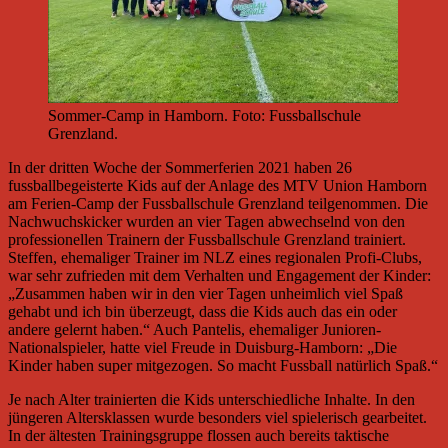
Sommer-Camp in Hamborn. Foto: Fussballschule
Grenzland.
In der dritten Woche der Sommerferien 2021 haben 26
fussballbegeisterte Kids auf der Anlage des MTV Union Hamborn
am Ferien-Camp der Fussballschule Grenzland teilgenommen. Die
Nachwuchskicker wurden an vier Tagen abwechselnd von den
professionellen Trainern der Fussballschule Grenzland trainiert.
Steffen, ehemaliger Trainer im NLZ eines regionalen Profi-Clubs,
war sehr zufrieden mit dem Verhalten und Engagement der Kinder:
„Zusammen haben wir in den vier Tagen unheimlich viel Spaß
gehabt und ich bin überzeugt, dass die Kids auch das ein oder
andere gelernt haben.“ Auch Pantelis, ehemaliger Junioren-
Nationalspieler, hatte viel Freude in Duisburg-Hamborn: „Die
Kinder haben super mitgezogen. So macht Fussball natürlich Spaß.“
Je nach Alter trainierten die Kids unterschiedliche Inhalte. In den
jüngeren Altersklassen wurde besonders viel spielerisch gearbeitet.
In der ältesten Trainingsgruppe flossen auch bereits taktische