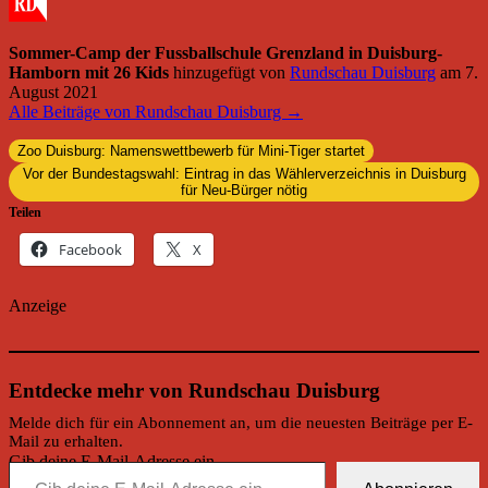
Sommer-Camp der Fussballschule Grenzland in Duisburg-
Hamborn mit 26 Kids
hinzugefügt von
Rundschau Duisburg
am
7.
August 2021
Alle Beiträge von Rundschau Duisburg →
Zoo Duisburg: Namenswettbewerb für Mini-Tiger startet
Vor der Bundestagswahl: Eintrag in das Wählerverzeichnis in Duisburg
für Neu-Bürger nötig
Teilen
Facebook
X
Anzeige
Entdecke mehr von Rundschau Duisburg
Melde dich für ein Abonnement an, um die neuesten Beiträge per E-
Mail zu erhalten.
Gib deine E-Mail-Adresse ein ...