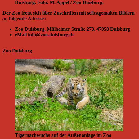
Duisburg. Foto: M. Appel / Zoo Duisburg.
Der Zoo freut sich über Zuschriften mit selbstgemalten Bildern
an folgende Adresse:
Zoo Duisburg, Mülheimer Straße 273, 47058 Duisburg
eMail info@zoo-duisburg.de
Zoo Duisburg
Tigernachwuchs auf der Außenanlage im Zoo