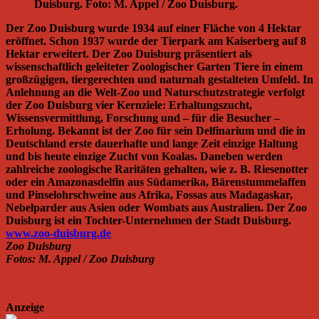
Duisburg. Foto: M. Appel / Zoo Duisburg.
Der Zoo Duisburg wurde 1934 auf einer Fläche von 4 Hektar
eröffnet. Schon 1937 wurde der Tierpark am Kaiserberg auf 8
Hektar erweitert. Der Zoo Duisburg präsentiert als
wissenschaftlich geleiteter Zoologischer Garten Tiere in einem
großzügigen, tiergerechten und naturnah gestalteten Umfeld. In
Anlehnung an die Welt-Zoo und Naturschutzstrategie verfolgt
der Zoo Duisburg vier Kernziele: Erhaltungszucht,
Wissensvermittlung, Forschung und – für die Besucher –
Erholung. Bekannt ist der Zoo für sein Delfinarium und die in
Deutschland erste dauerhafte und lange Zeit einzige Haltung
und bis heute einzige Zucht von Koalas. Daneben werden
zahlreiche zoologische Raritäten gehalten, wie z. B. Riesenotter
oder ein Amazonasdelfin aus Südamerika, Bärenstummelaffen
und Pinselohrschweine aus Afrika, Fossas aus Madagaskar,
Nebelparder aus Asien oder Wombats aus Australien. Der Zoo
Duisburg ist ein Tochter-Unternehmen der Stadt Duisburg.
www.zoo-duisburg.de
Zoo Duisburg
Fotos: M. Appel / Zoo Duisburg
Anzeige