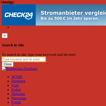
Anzeige
Anzeige
Samstag, August 08, 2026
Friend on Facebook
Follow on Twitter
Subscribe to RSS
Search
×
Search in Site
To search in site, type your keyword and hit enter
Close
HOME
Duisburg
Auto
Kultur
Meinung
Panorama
Politik