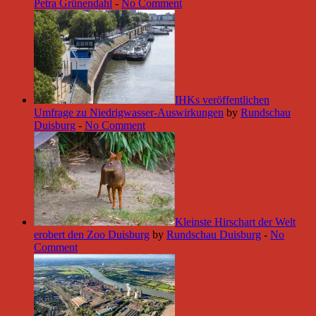
Petra Grünendahl
-
No Comment
IHKs veröffentlichen
Umfrage zu Niedrigwasser-Auswirkungen
by
Rundschau
Duisburg
-
No Comment
Kleinste Hirschart der Welt
erobert den Zoo Duisburg
by
Rundschau Duisburg
-
No
Comment