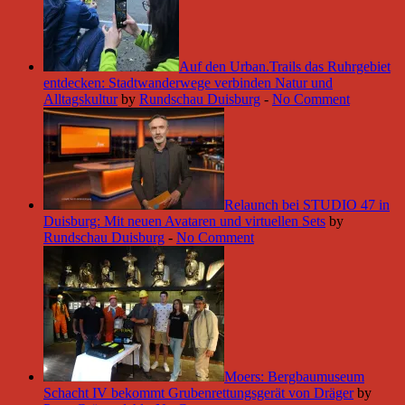
Auf den Urban.Trails das Ruhrgebiet
entdecken: Stadtwanderwege verbinden Natur und
Alltagskultur
by
Rundschau Duisburg
-
No Comment
Relaunch bei STUDIO 47 in
Duisburg: Mit neuen Avataren und virtuellen Sets
by
Rundschau Duisburg
-
No Comment
Moers: Bergbaumuseum
Schacht IV bekommt Grubenrettungsgerät von Dräger
by