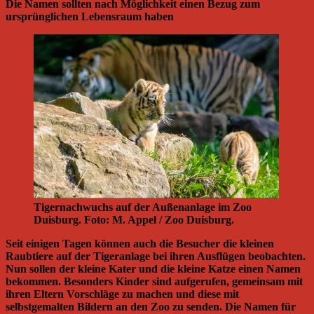
Die Namen sollten nach Möglichkeit einen Bezug zum
ursprünglichen Lebensraum haben
Tigernachwuchs auf der Außenanlage im Zoo
Duisburg. Foto: M. Appel / Zoo Duisburg.
Seit einigen Tagen können auch die Besucher die kleinen
Raubtiere auf der Tigeranlage bei ihren Ausflügen beobachten.
Nun sollen der kleine Kater und die kleine Katze einen Namen
bekommen. Besonders Kinder sind aufgerufen, gemeinsam mit
ihren Eltern Vorschläge zu machen und diese mit
selbstgemalten Bildern an den Zoo zu senden. Die Namen für