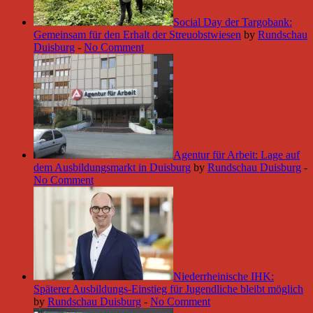
Social Day der Targobank:
Gemeinsam für den Erhalt der Streuobstwiesen
by
Rundschau
Duisburg
-
No Comment
Agentur für Arbeit: Lage auf
dem Ausbildungsmarkt in Duisburg
by
Rundschau Duisburg
-
No Comment
Niederrheinische IHK:
Späterer Ausbildungs-Einstieg für Jugendliche bleibt möglich
by
Rundschau Duisburg
-
No Comment