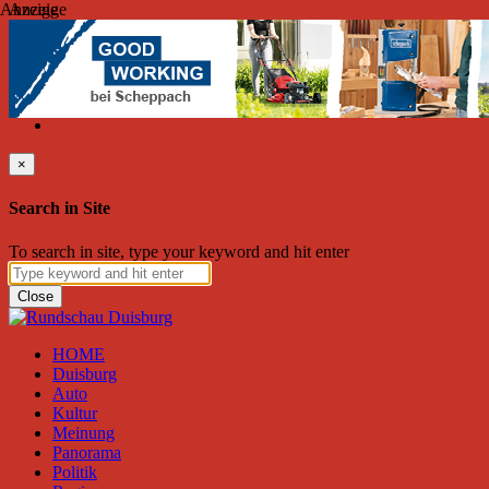
Anzeige
Anzeige
Donnerstag, August 06, 2026
Friend on Facebook
Follow on Twitter
Subscribe to RSS
Search
×
Search in Site
To search in site, type your keyword and hit enter
Close
HOME
Duisburg
Auto
Kultur
Meinung
Panorama
Politik