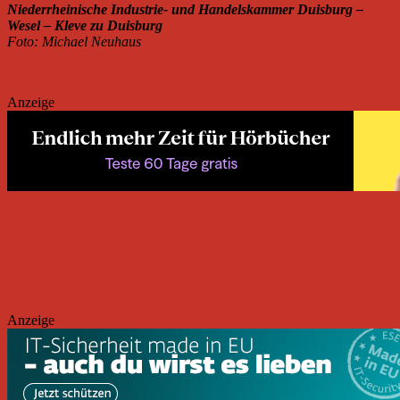
Niederrheinische Industrie- und Handelskammer Duisburg –
Wesel – Kleve zu Duisburg
Foto: Michael Neuhaus
Anzeige
Anzeige