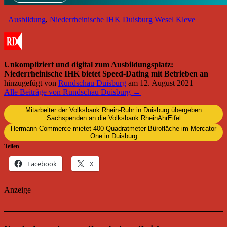
Ausbildung
,
Niederrheinische IHK Duisburg Wesel Kleve
Unkompliziert und digital zum Ausbildungsplatz:
Niederrheinische IHK bietet Speed-Dating mit Betrieben an
hinzugefügt von
Rundschau Duisburg
am
12. August 2021
Alle Beiträge von Rundschau Duisburg →
Mitarbeiter der Volksbank Rhein-Ruhr in Duisburg übergeben
Sachspenden an die Volksbank RheinAhrEifel
Hermann Commerce mietet 400 Quadratmeter Bürofläche im Mercator
One in Duisburg
Teilen
Facebook
X
Anzeige