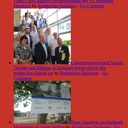
Lions Clubs stärken Ferienprogramm des SV Rhenania
Hamborn
by
Rundschau Duisburg
-
No Comment
Unternehmerverband Soziale
Dienste und Bildung in Duisburg bringt sich in den
politischen Dialog ein
by
Rundschau Duisburg
-
No
Comment
Neue Angebote im Stadtpark
Hochheide ab sofort nutzbar
by
Rundschau Duisburg
-
No