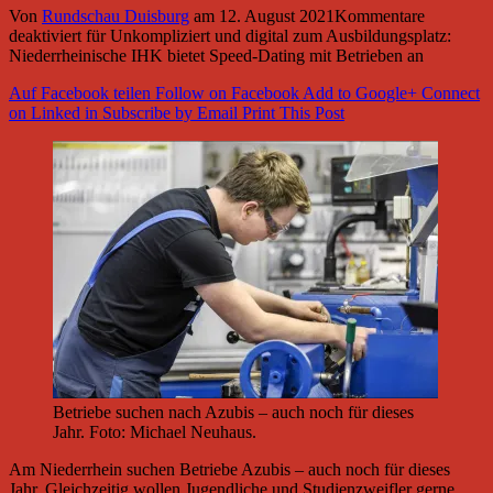
Von
Rundschau Duisburg
am
12. August 2021
Kommentare
deaktiviert
für Unkompliziert und digital zum Ausbildungsplatz:
Niederrheinische IHK bietet Speed-Dating mit Betrieben an
Auf Facebook teilen
Follow on Facebook
Add to Google+
Connect
on Linked in
Subscribe by Email
Print This Post
Betriebe suchen nach Azubis – auch noch für dieses
Jahr. Foto: Michael Neuhaus.
Am Niederrhein suchen Betriebe Azubis – auch noch für dieses
Jahr. Gleichzeitig wollen Jugendliche und Studienzweifler gerne