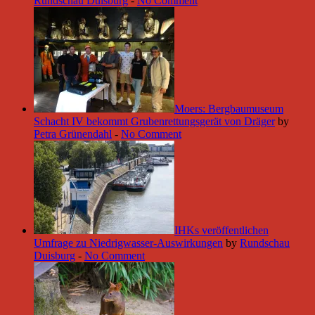
Rundschau Duisburg
-
No Comment
Moers: Bergbaumuseum
Schacht IV bekommt Grubenrettungsgerät von Dräger
by
Petra Grünendahl
-
No Comment
IHKs veröffentlichen
Umfrage zu Niedrigwasser-Auswirkungen
by
Rundschau
Duisburg
-
No Comment