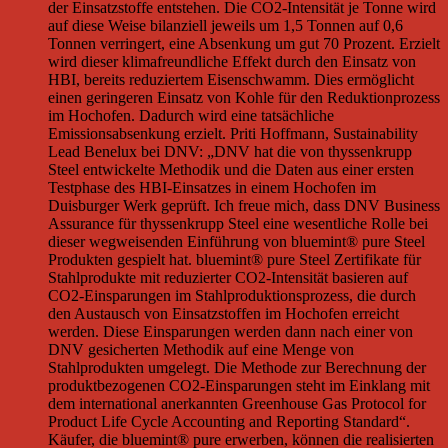
der Einsatzstoffe entstehen. Die CO2-Intensität je Tonne wird
auf diese Weise bilanziell jeweils um 1,5 Tonnen auf 0,6
Tonnen verringert, eine Absenkung um gut 70 Prozent. Erzielt
wird dieser klimafreundliche Effekt durch den Einsatz von
HBI, bereits reduziertem Eisenschwamm. Dies ermöglicht
einen geringeren Einsatz von Kohle für den Reduktionprozess
im Hochofen. Dadurch wird eine tatsächliche
Emissionsabsenkung erzielt. Priti Hoffmann, Sustainability
Lead Benelux bei DNV: „DNV hat die von thyssenkrupp
Steel entwickelte Methodik und die Daten aus einer ersten
Testphase des HBI-Einsatzes in einem Hochofen im
Duisburger Werk geprüft. Ich freue mich, dass DNV Business
Assurance für thyssenkrupp Steel eine wesentliche Rolle bei
dieser wegweisenden Einführung von bluemint® pure Steel
Produkten gespielt hat. bluemint® pure Steel Zertifikate für
Stahlprodukte mit reduzierter CO2-Intensität basieren auf
CO2-Einsparungen im Stahlproduktionsprozess, die durch
den Austausch von Einsatzstoffen im Hochofen erreicht
werden. Diese Einsparungen werden dann nach einer von
DNV gesicherten Methodik auf eine Menge von
Stahlprodukten umgelegt. Die Methode zur Berechnung der
produktbezogenen CO2-Einsparungen steht im Einklang mit
dem international anerkannten Greenhouse Gas Protocol for
Product Life Cycle Accounting and Reporting Standard“.
Käufer, die bluemint® pure erwerben, können die realisierten