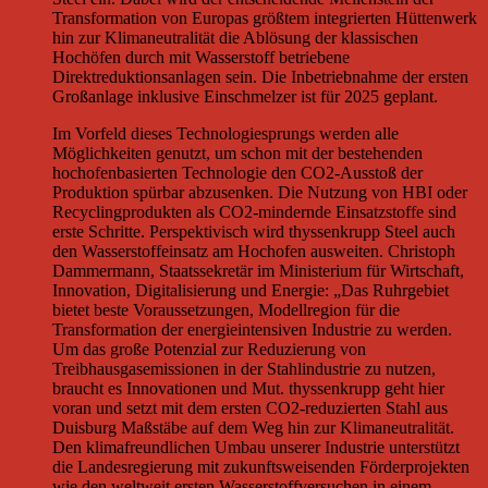
Transformation von Europas größtem integrierten Hüttenwerk
hin zur Klimaneutralität die Ablösung der klassischen
Hochöfen durch mit Wasserstoff betriebene
Direktreduktionsanlagen sein. Die Inbetriebnahme der ersten
Großanlage inklusive Einschmelzer ist für 2025 geplant.
Im Vorfeld dieses Technologiesprungs werden alle
Möglichkeiten genutzt, um schon mit der bestehenden
hochofenbasierten Technologie den CO2-Ausstoß der
Produktion spürbar abzusenken. Die Nutzung von HBI oder
Recyclingprodukten als CO2-mindernde Einsatzstoffe sind
erste Schritte. Perspektivisch wird thyssenkrupp Steel auch
den Wasserstoffeinsatz am Hochofen ausweiten. Christoph
Dammermann, Staatssekretär im Ministerium für Wirtschaft,
Innovation, Digitalisierung und Energie: „Das Ruhrgebiet
bietet beste Voraussetzungen, Modellregion für die
Transformation der energieintensiven Industrie zu werden.
Um das große Potenzial zur Reduzierung von
Treibhausgasemissionen in der Stahlindustrie zu nutzen,
braucht es Innovationen und Mut. thyssenkrupp geht hier
voran und setzt mit dem ersten CO2-reduzierten Stahl aus
Duisburg Maßstäbe auf dem Weg hin zur Klimaneutralität.
Den klimafreundlichen Umbau unserer Industrie unterstützt
die Landesregierung mit zukunftsweisenden Förderprojekten
wie den weltweit ersten Wasserstoffversuchen in einem