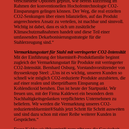
verschiedene Optionen geprüft, wie bereits kurzfristig im
Rahmen der konventionellen Hochofentechnologie CO2-
Einsparungen gelingen können. Der Weg, die real erzielten
CO2-Senkungen über einen bilanziellen, auf das Produkt
angerechneten Ansatz zu verteilen, ist machbar und sinnvoll.
Wichtig ist dabei, dass es sich um zusätzliche
Klimaschutzmaßnahmen handelt und diese Teil einer
umfassenden Dekarbonisierungsstrategie für die
Stahlerzeugung sind.“
Vermarktungsstart für Stahl mit verringerter CO2-Intensität
Mit der Einführung der bluemint®-Produktfamilie beginnt
zugleich der Vermarktungsstart für Produkte mit verringerter
CO2-Intensität. Bernhard Osburg, Vorstandsvorsitzender von
thyssenkrupp Steel: „Uns ist es wichtig, unseren Kunden so
schnell wie möglich CO2-reduzierte Produkte anzubieten, die
auf einer realen und überprüfbaren Einsparung an
Kohlendioxid beruhen. Das ist heute der Startpunkt. Wir
freuen uns, mit der Firma Kaldewei ein besonders dem
Nachhaltigkeitsgedanken verpflichtetes Unternehmen zu
beliefern. Wir werden die Vermarktung unseres CO2-
reduziertenbluemint®Stahls jetzt Schritt für Schritt ausweiten
und sind dazu schon mit einer Reihe weiterer Kunden in
Gesprächen.“