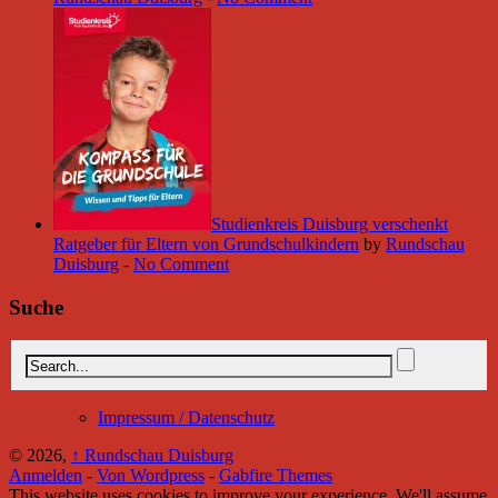
Studienkreis Duisburg verschenkt
Ratgeber für Eltern von Grundschulkindern
by
Rundschau
Duisburg
-
No Comment
Suche
Impressum / Datenschutz
© 2026,
↑
Rundschau Duisburg
Anmelden
-
Von Wordpress
-
Gabfire Themes
This website uses cookies to improve your experience. We'll assume