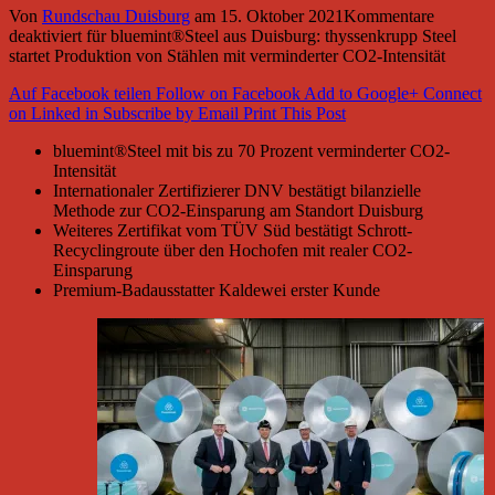
Von
Rundschau Duisburg
am
15. Oktober 2021
Kommentare
deaktiviert
für bluemint®Steel aus Duisburg: thyssenkrupp Steel
startet Produktion von Stählen mit verminderter CO2-Intensität
Auf Facebook teilen
Follow on Facebook
Add to Google+
Connect
on Linked in
Subscribe by Email
Print This Post
bluemint®Steel mit bis zu 70 Prozent verminderter CO2-
Intensität
Internationaler Zertifizierer DNV bestätigt bilanzielle
Methode zur CO2-Einsparung am Standort Duisburg
Weiteres Zertifikat vom TÜV Süd bestätigt Schrott-
Recyclingroute über den Hochofen mit realer CO2-
Einsparung
Premium-Badausstatter Kaldewei erster Kunde