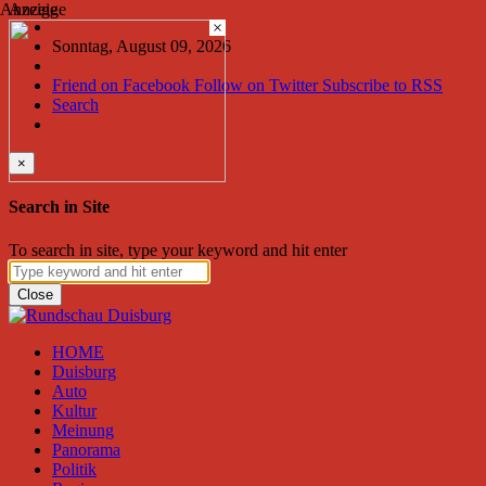
Anzeige
Anzeige
×
Sonntag, August 09, 2026
Friend on Facebook
Follow on Twitter
Subscribe to RSS
Search
×
Search in Site
To search in site, type your keyword and hit enter
Close
HOME
Duisburg
Auto
Kultur
Meinung
Panorama
Politik