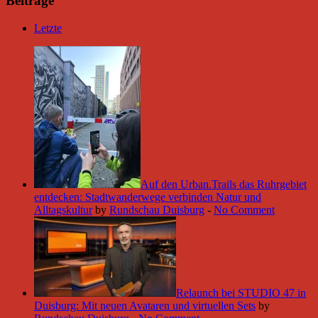
Beiträge
Letzte
Auf den Urban.Trails das Ruhrgebiet
entdecken: Stadtwanderwege verbinden Natur und
Alltagskultur
by
Rundschau Duisburg
-
No Comment
Relaunch bei STUDIO 47 in
Duisburg: Mit neuen Avataren und virtuellen Sets
by