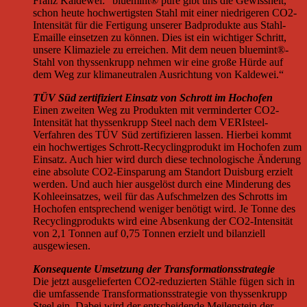
Franz Kaldewei: “bluemint® pure gibt uns die Gewissheit,
schon heute hochwertigsten Stahl mit einer niedrigeren CO2-
Intensität für die Fertigung unserer Badprodukte aus Stahl-
Emaille einsetzen zu können. Dies ist ein wichtiger Schritt,
unsere Klimaziele zu erreichen. Mit dem neuen bluemint®-
Stahl von thyssenkrupp nehmen wir eine große Hürde auf
dem Weg zur klimaneutralen Ausrichtung von Kaldewei.“
TÜV Süd zertifiziert Einsatz von Schrott im Hochofen
Einen zweiten Weg zu Produkten mit verminderter CO2-
Intensität hat thyssenkrupp Steel nach dem VERIsteel-
Verfahren des TÜV Süd zertifizieren lassen. Hierbei kommt
ein hochwertiges Schrott-Recyclingprodukt im Hochofen zum
Einsatz. Auch hier wird durch diese technologische Änderung
eine absolute CO2-Einsparung am Standort Duisburg erzielt
werden. Und auch hier ausgelöst durch eine Minderung des
Kohleeinsatzes, weil für das Aufschmelzen des Schrotts im
Hochofen entsprechend weniger benötigt wird. Je Tonne des
Recyclingprodukts wird eine Absenkung der CO2-Intensität
von 2,1 Tonnen auf 0,75 Tonnen erzielt und bilanziell
ausgewiesen.
Konsequente Umsetzung der Transformationsstrategie
Die jetzt ausgelieferten CO2-reduzierten Stähle fügen sich in
die umfassende Transformationsstrategie von thyssenkrupp
Steel ein. Dabei wird der entscheidende Meilenstein der