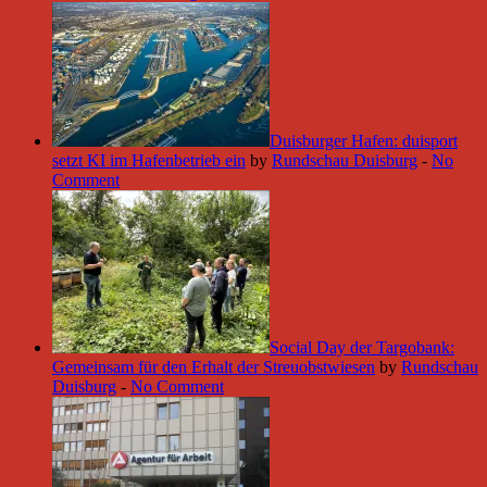
Duisburger Hafen: duisport
setzt KI im Hafenbetrieb ein
by
Rundschau Duisburg
-
No
Comment
Social Day der Targobank:
Gemeinsam für den Erhalt der Streuobstwiesen
by
Rundschau
Duisburg
-
No Comment