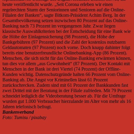
heute veröffentlicht wurde. „Seit Corona erleben wir einen
regelrechten Sturm der Seniorinnen und Senioren auf die Online-
Filialen der Banken“, sagte Bitkom-Präsident Achim Berg. In der
Gesamtbevölkerung setzen inzwischen 80 Prozent auf das Online-
Banking nach 73 Prozent im vergangenen Jahr. Zwar liegen
klassische Auswahlkriterien bei der Entscheidung für eine Bank wie
die Höhe der Einlagensicherung (98 Prozent), die Höhe der
Bankgebühren (97 Prozent) und die Zahl der kostenlos nutzbaren
Geldautomaten (97 Prozent) noch vorne. Doch knapp dahinter folgt
bereits eine benutzerfreundliche Onlinebanking-App (86 Prozent).
Menschen, die sich nicht für das Online-Banking erwärmen können,
tun dies vor allem „aus Gewohnheit“ (87 Prozent). Der Kontakt mit
Menschen in der Bank ist drei Viertel (74 Prozent) der Offline-
Kunden wichtig. Datenschutzgründe halten 66 Prozent vom Online-
Banking ab. Die Angst vor Kriminellen lässt 61 Prozent
zurückschrecken. Zudem sind mit 61 Prozent der Bankkunden fast
zwei Drittel mit der Beratung in der Filiale zufrieden. Mit 79 Prozent
schneidet lediglich die Videoberatung besser ab. Für die Umfrage
wurden gut 1.000 Verbraucher hierzulande im Alter von mehr als 16
Jahren telefonisch befragt.
Bankenverband
Foto: Tumisu / pixabay