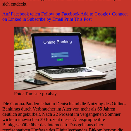
sich entdeckt
Auf Facebook teilen
Follow on Facebook
Add to Google+
Connect
on Linked in
Subscribe by Email
Print This Post
Foto: Tumisu / pixabay.
Die Corona-Pandemie hat in Deutschland die Nutzung des Online-
Bankings durch Verbraucher im Alter von mehr als 65 Jahren
deutlich angekurbelt. Nach 22 Prozent im vergangenen Sommer
wickeln inzwischen 39 Prozent dieser Altersgruppe ihre
Bankgeschäfte über das Internet ab. Das geht aus einer
repräsentativen Umfrage des Digitalverbandes Bitkom hervor, die