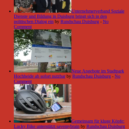
Unternehmerverband Soziale
Dienste und Bildung in Duisburg bringt sich in den
politischen Dialog ein
by
Rundschau Duisburg
-
No
Comment
Neue Angebote im Stadtpark
Hochheide ab sofort nutzbar
by
Rundschau Duisburg
-
No
Comment
Gemeinsam für kluge Köpfe:
Lucky Bike unterstützt savemybrain
by
Rundschau Duisburg