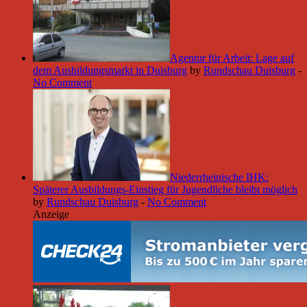
Agentur für Arbeit: Lage auf
dem Ausbildungsmarkt in Duisburg
by
Rundschau Duisburg
-
No Comment
Niederrheinische IHK:
Späterer Ausbildungs-Einstieg für Jugendliche bleibt möglich
by
Rundschau Duisburg
-
No Comment
Anzeige