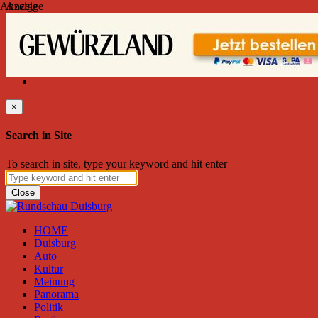
Anzeige
Anzeige
Freitag, August 07, 2026
Friend on Facebook
Follow on Twitter
Subscribe to RSS
Search
×
Search in Site
To search in site, type your keyword and hit enter
Close
HOME
Duisburg
Auto
Kultur
Meinung
Panorama
Politik