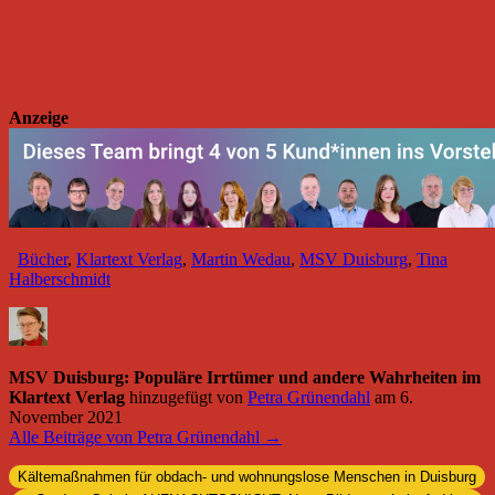
Anzeige
Bücher
,
Klartext Verlag
,
Martin Wedau
,
MSV Duisburg
,
Tina
Halberschmidt
MSV Duisburg: Populäre Irrtümer und andere Wahrheiten im
Klartext Verlag
hinzugefügt von
Petra Grünendahl
am
6.
November 2021
Alle Beiträge von Petra Grünendahl →
Kältemaßnahmen für obdach- und wohnungslose Menschen in Duisburg