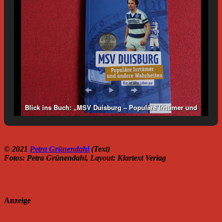
Blick ins Buch: „MSV Duisburg – Populäre Irrtümer und
andere Wahrheiten“. Foto: Petra Grünendahl.
© 2021
Petra Grünendahl
(Text)
Fotos: Petra Grünendahl, Layout: Klartext Verlag
Anzeige