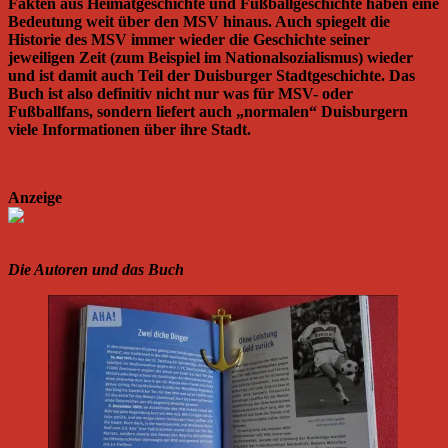
Fakten aus Heimatgeschichte und Fußballgeschichte haben eine
Bedeutung weit über den MSV hinaus. Auch spiegelt die
Historie des MSV immer wieder die Geschichte seiner
jeweiligen Zeit (zum Beispiel im Nationalsozialismus) wieder
und ist damit auch Teil der Duisburger Stadtgeschichte. Das
Buch ist also definitiv nicht nur was für MSV- oder
Fußballfans, sondern liefert auch „normalen“ Duisburgern
viele Informationen über ihre Stadt.
Anzeige
Die Autoren und das Buch