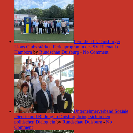
Lern dich fit: Duisburger
Lions Clubs stärken Ferienprogramm des SV Rhenania
Hamborn
by
Rundschau Duisburg
-
No Comment
Unternehmerverband Soziale
Dienste und Bildung in Duisburg bringt sich in den
politischen Dialog ein
by
Rundschau Duisburg
-
No
Comment