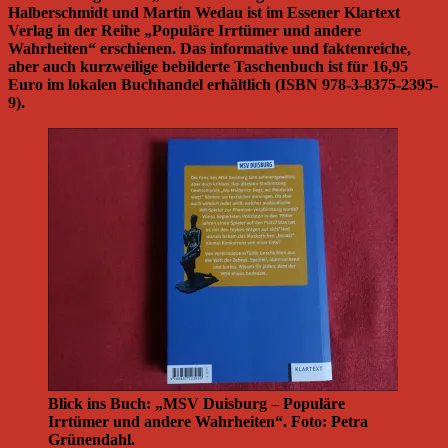
Halberschmidt und Martin Wedau ist im Essener Klartext
Verlag in der Reihe „Populäre Irrtümer und andere
Wahrheiten“ erschienen. Das informative und faktenreiche,
aber auch kurzweilige bebilderte Taschenbuch ist für 16,95
Euro im lokalen Buchhandel erhältlich (ISBN 978-3-8375-2395-
9).
Blick ins Buch: „MSV Duisburg – Populäre
Irrtümer und andere Wahrheiten“. Foto: Petra
Grünendahl.