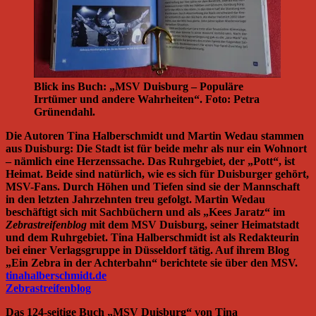
Blick ins Buch: „MSV Duisburg – Populäre
Irrtümer und andere Wahrheiten“. Foto: Petra
Grünendahl.
Die Autoren Tina Halberschmidt und Martin Wedau stammen
aus Duisburg: Die Stadt ist für beide mehr als nur ein Wohnort
– nämlich eine Herzenssache. Das Ruhrgebiet, der „Pott“, ist
Heimat. Beide sind natürlich, wie es sich für Duisburger gehört,
MSV-Fans. Durch Höhen und Tiefen sind sie der Mannschaft
in den letzten Jahrzehnten treu gefolgt. Martin Wedau
beschäftigt sich mit Sachbüchern und als „Kees Jaratz“ im
Zebrastreifenblog
mit dem MSV Duisburg, seiner Heimatstadt
und dem Ruhrgebiet. Tina Halberschmidt ist als Redakteurin
bei einer Verlagsgruppe in Düsseldorf tätig. Auf ihrem Blog
„Ein Zebra in der Achterbahn“ berichtete sie über den MSV.
tinahalberschmidt.de
Zebrastreifenblog
Das 124-seitige Buch „MSV Duisburg“ von Tina