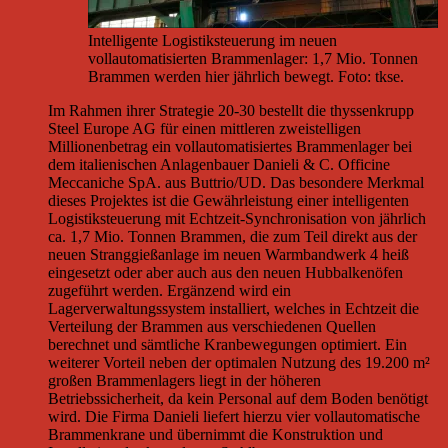
Intelligente Logistiksteuerung im neuen
vollautomatisierten Brammenlager: 1,7 Mio. Tonnen
Brammen werden hier jährlich bewegt. Foto: tkse.
Im Rahmen ihrer Strategie 20-30 bestellt die thyssenkrupp
Steel Europe AG für einen mittleren zweistelligen
Millionenbetrag ein vollautomatisiertes Brammenlager bei
dem italienischen Anlagenbauer Danieli & C. Officine
Meccaniche SpA. aus Buttrio/UD. Das besondere Merkmal
dieses Projektes ist die Gewährleistung einer intelligenten
Logistiksteuerung mit Echtzeit-Synchronisation von jährlich
ca. 1,7 Mio. Tonnen Brammen, die zum Teil direkt aus der
neuen Stranggießanlage im neuen Warmbandwerk 4 heiß
eingesetzt oder aber auch aus den neuen Hubbalkenöfen
zugeführt werden. Ergänzend wird ein
Lagerverwaltungssystem installiert, welches in Echtzeit die
Verteilung der Brammen aus verschiedenen Quellen
berechnet und sämtliche Kranbewegungen optimiert. Ein
weiterer Vorteil neben der optimalen Nutzung des 19.200 m²
großen Brammenlagers liegt in der höheren
Betriebssicherheit, da kein Personal auf dem Boden benötigt
wird. Die Firma Danieli liefert hierzu vier vollautomatische
Brammenkrane und übernimmt die Konstruktion und