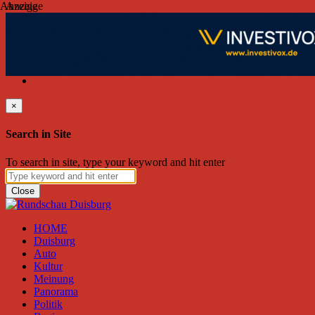
Anzeige
Anzeige
Montag, August 10, 2026
Friend on Facebook
Follow on Twitter
Subscribe to RSS
Search
×
Search in Site
To search in site, type your keyword and hit enter
Close
HOME
Duisburg
Auto
Kultur
Meinung
Panorama
Politik