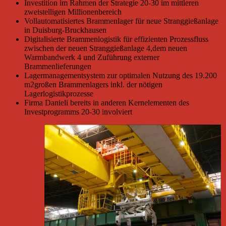
Investition im Rahmen der Strategie 20-30 im mittleren
zweistelligen Millionenbereich
Vollautomatisiertes Brammenlager für neue Stranggießanlage
in Duisburg-Bruckhausen
Digitalisierte Brammenlogistik für effizienten Prozessfluss
zwischen der neuen Stranggießanlage 4,dem neuen
Warmbandwerk 4 und Zuführung externer
Brammenlieferungen
Lagermanagementsystem zur optimalen Nutzung des 19.200
m2großen Brammenlagers inkl. der nötigen
Lagerlogistikprozesse
Firma Danieli bereits in anderen Kernelementen des
Investprogramms 20-30 involviert