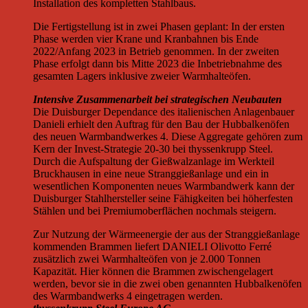
Installation des kompletten Stahlbaus.
Die Fertigstellung ist in zwei Phasen geplant: In der ersten
Phase werden vier Krane und Kranbahnen bis Ende
2022/Anfang 2023 in Betrieb genommen. In der zweiten
Phase erfolgt dann bis Mitte 2023 die Inbetriebnahme des
gesamten Lagers inklusive zweier Warmhalteöfen.
Intensive Zusammenarbeit bei strategischen Neubauten
Die Duisburger Dependance des italienischen Anlagenbauer
Danieli erhielt den Auftrag für den Bau der Hubbalkenöfen
des neuen Warmbandwerkes 4. Diese Aggregate gehören zum
Kern der Invest-Strategie 20-30 bei thyssenkrupp Steel.
Durch die Aufspaltung der Gießwalzanlage im Werkteil
Bruckhausen in eine neue Stranggießanlage und ein in
wesentlichen Komponenten neues Warmbandwerk kann der
Duisburger Stahlhersteller seine Fähigkeiten bei höherfesten
Stählen und bei Premiumoberflächen nochmals steigern.
Zur Nutzung der Wärmeenergie der aus der Stranggießanlage
kommenden Brammen liefert DANIELI Olivotto Ferré
zusätzlich zwei Warmhalteöfen von je 2.000 Tonnen
Kapazität. Hier können die Brammen zwischengelagert
werden, bevor sie in die zwei oben genannten Hubbalkenöfen
des Warmbandwerks 4 eingetragen werden.