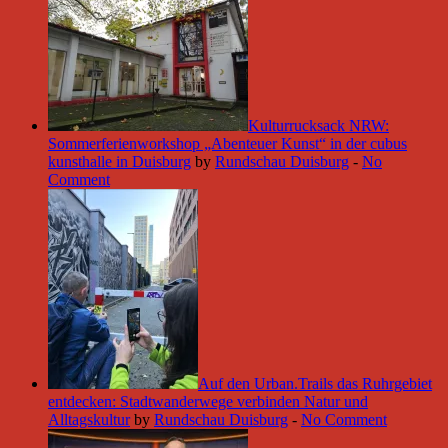
Kulturrucksack NRW:
Sommerferienworkshop „Abenteuer Kunst“ in der cubus
kunsthalle in Duisburg
by
Rundschau Duisburg
-
No
Comment
Auf den Urban.Trails das Ruhrgebiet
entdecken: Stadtwanderwege verbinden Natur und
Alltagskultur
by
Rundschau Duisburg
-
No Comment