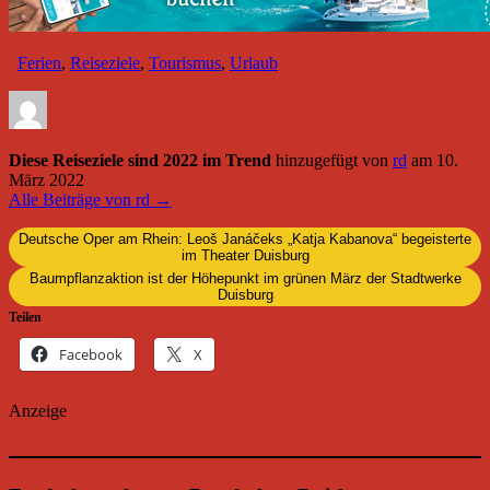
Ferien
,
Reiseziele
,
Tourismus
,
Urlaub
Diese Reiseziele sind 2022 im Trend
hinzugefügt von
rd
am
10.
März 2022
Alle Beiträge von rd →
Deutsche Oper am Rhein: Leoš Janáčeks „Katja Kabanova“ begeisterte
im Theater Duisburg
Baumpflanzaktion ist der Höhepunkt im grünen März der Stadtwerke
Duisburg
Teilen
Facebook
X
Anzeige