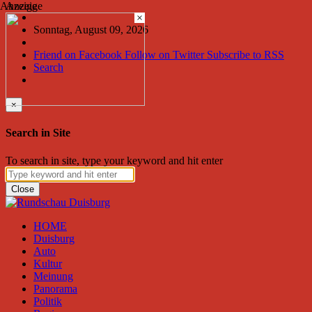
Anzeige
Anzeige
×
Sonntag, August 09, 2026
Friend on Facebook
Follow on Twitter
Subscribe to RSS
Search
×
Search in Site
To search in site, type your keyword and hit enter
Close
HOME
Duisburg
Auto
Kultur
Meinung
Panorama
Politik