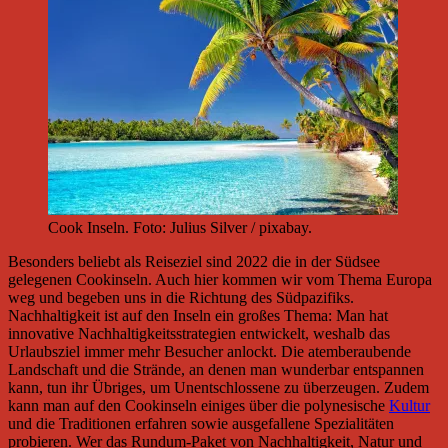
Cook Inseln. Foto: Julius Silver / pixabay.
Besonders beliebt als Reiseziel sind 2022 die in der Südsee
gelegenen Cookinseln. Auch hier kommen wir vom Thema Europa
weg und begeben uns in die Richtung des Südpazifiks.
Nachhaltigkeit ist auf den Inseln ein großes Thema: Man hat
innovative Nachhaltigkeitsstrategien entwickelt, weshalb das
Urlaubsziel immer mehr Besucher anlockt. Die atemberaubende
Landschaft und die Strände, an denen man wunderbar entspannen
kann, tun ihr Übriges, um Unentschlossene zu überzeugen. Zudem
kann man auf den Cookinseln einiges über die polynesische
Kultur
und die Traditionen erfahren sowie ausgefallene Spezialitäten
probieren. Wer das Rundum-Paket von Nachhaltigkeit, Natur und