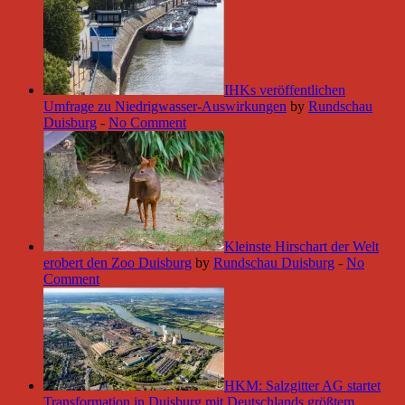
IHKs veröffentlichen
Umfrage zu Niedrigwasser-Auswirkungen
by
Rundschau
Duisburg
-
No Comment
Kleinste Hirschart der Welt
erobert den Zoo Duisburg
by
Rundschau Duisburg
-
No
Comment
HKM: Salzgitter AG startet
Transformation in Duisburg mit Deutschlands größtem