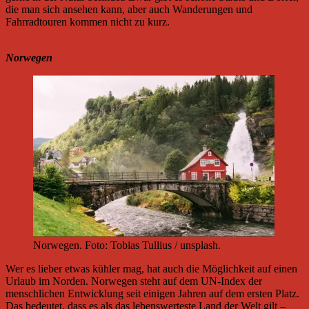
die man sich ansehen kann, aber auch Wanderungen und
Fahrradtouren kommen nicht zu kurz.
Norwegen
Norwegen. Foto: Tobias Tullius / unsplash.
Wer es lieber etwas kühler mag, hat auch die Möglichkeit auf einen
Urlaub im Norden. Norwegen steht auf dem UN-Index der
menschlichen Entwicklung seit einigen Jahren auf dem ersten Platz.
Das bedeutet, dass es als das lebenswerteste Land der Welt gilt –