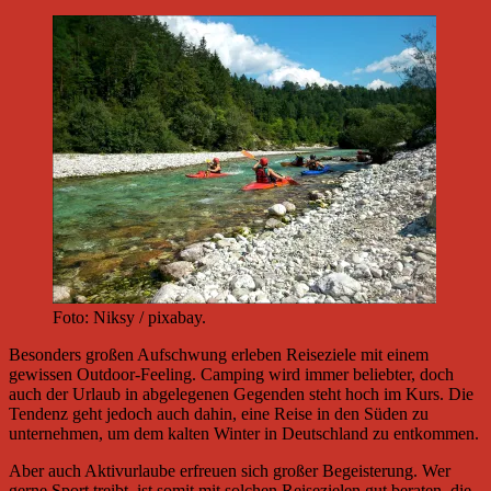
Foto: Niksy / pixabay.
Besonders großen Aufschwung erleben Reiseziele mit einem
gewissen Outdoor-Feeling. Camping wird immer beliebter, doch
auch der Urlaub in abgelegenen Gegenden steht hoch im Kurs. Die
Tendenz geht jedoch auch dahin, eine Reise in den Süden zu
unternehmen, um dem kalten Winter in Deutschland zu entkommen.
Aber auch Aktivurlaube erfreuen sich großer Begeisterung. Wer
gerne Sport treibt, ist somit mit solchen Reisezielen gut beraten, die