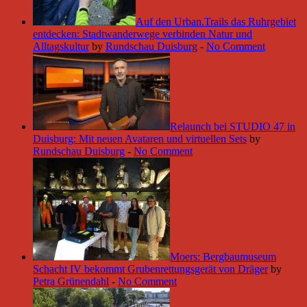
Auf den Urban.Trails das Ruhrgebiet
entdecken: Stadtwanderwege verbinden Natur und
Alltagskultur
by
Rundschau Duisburg
-
No Comment
Relaunch bei STUDIO 47 in
Duisburg: Mit neuen Avataren und virtuellen Sets
by
Rundschau Duisburg
-
No Comment
Moers: Bergbaumuseum
Schacht IV bekommt Grubenrettungsgerät von Dräger
by
Petra Grünendahl
-
No Comment