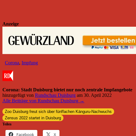
Anzeige
Corona
,
Impfung
Corona: Stadt Duisburg bietet nur noch zentrale Impfangebote
hinzugefügt von
Rundschau Duisburg
am
30. April 2022
Alle Beiträge von Rundschau Duisburg →
Zoo Duisburg freut sich über fünffachen Känguru-Nachwuchs
Zensus 2022 startet in Duisburg
Teilen
Facebook
X