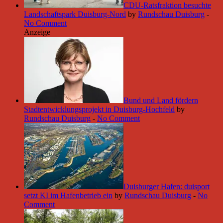
CDU-Ratsfraktion besuchte
Landschaftspark Duisburg-Nord
by
Rundschau Duisburg
-
No Comment
Anzeige
Bund und Land fördern
Stadtentwicklungsprojekt in Duisburg-Hochfeld
by
Rundschau Duisburg
-
No Comment
Duisburger Hafen: duisport
setzt KI im Hafenbetrieb ein
by
Rundschau Duisburg
-
No
Comment