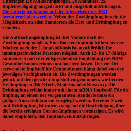
Unterlagen (2x Aufklärungsbogen, 2x Anamnese, 2x
Impfeinwilligung) ausgedruckt und ausgefüllt mitzubringen.
Die Unterlagen können auf der Internetseite des RKI
heruntergeladen werden
. Neben der Zweitimpfung besteht die
Möglichkeit, an allen Standorten die Erst- und Drittimpfung zu
erhalten.
Die Auffrischungsimpfung ist drei Monate nach der
Zweitimpfung möglich. Eine Booster-Impfung frühestens vier
Wochen nach der 2. Impfstoffdosis ist ausschließlich für
immungeschwächte Personen möglich. Auch 12- bis 17-Jährige
können sich nach der entsprechenden Empfehlung des NRW-
Gesundheitsministeriums nun boostern lassen. Der vor Ort
verwendete Impfstoff für Erstimpfungen hängt dabei von der
jeweiligen Verfügbarkeit ab. Die Zweitimpfungen werden
jedoch mit dem gleichen Impfstoff vorgenommen, wie bei den
Erstimpfungen (BioNTech, Moderna oder Novavax). Die
Drittimpfung erfolgt immer mit einem mRNA Impfstoff. Für die
Impfung an einem der vorgenannten Standorte muss ein
gültiges Ausweisdokument vorgelegt werden. Bei einer Zweit-
und Drittimpfung ist zudem zwingend die Bescheinigung über
die bereits erfolgten Corona-Impfungen vorzuzeigen. Es wird
daher empfohlen, den Impfausweis mitzubringen.