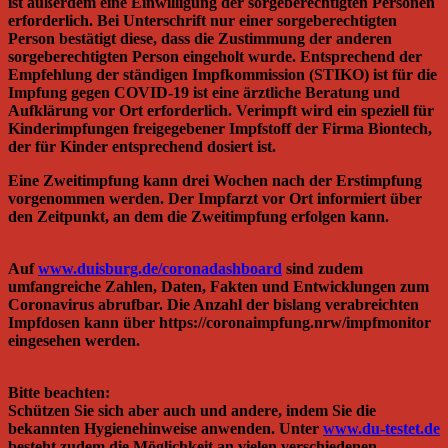
ist außerdem eine Einwilligung der sorgeberechtigten Personen
erforderlich. Bei Unterschrift nur einer sorgeberechtigten
Person bestätigt diese, dass die Zustimmung der anderen
sorgeberechtigten Person eingeholt wurde. Entsprechend der
Empfehlung der ständigen Impfkommission (STIKO) ist für die
Impfung gegen COVID-19 ist eine ärztliche Beratung und
Aufklärung vor Ort erforderlich. Verimpft wird ein speziell für
Kinderimpfungen freigegebener Impfstoff der Firma Biontech,
der für Kinder entsprechend dosiert ist.
Eine Zweitimpfung kann drei Wochen nach der Erstimpfung
vorgenommen werden. Der Impfarzt vor Ort informiert über
den Zeitpunkt, an dem die Zweitimpfung erfolgen kann.
Auf
www.duisburg.de/coronadashboard
sind zudem
umfangreiche Zahlen, Daten, Fakten und Entwicklungen zum
Coronavirus abrufbar. Die Anzahl der bislang verabreichten
Impfdosen kann über https://coronaimpfung.nrw/impfmonitor
eingesehen werden.
Bitte beachten:
Schützen Sie sich aber auch und andere, indem Sie die
bekannten Hygienehinweise anwenden. Unter
www.du-testet.de
besteht zudem die Möglichkeit an vielen verschiedenen