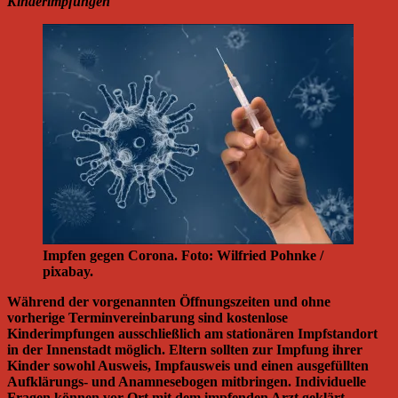
Kinderimpfungen
Impfen gegen Corona. Foto: Wilfried Pohnke /
pixabay.
Während der vorgenannten Öffnungszeiten und ohne
vorherige Terminvereinbarung sind kostenlose
Kinderimpfungen ausschließlich am stationären Impfstandort
in der Innenstadt möglich. Eltern sollten zur Impfung ihrer
Kinder sowohl Ausweis, Impfausweis und einen ausgefüllten
Aufklärungs- und Anamnesebogen mitbringen. Individuelle
Fragen können vor Ort mit dem impfenden Arzt geklärt