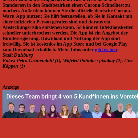
Standorten in den Stadtbezirken einen Corona-Schnelltest zu
machen. Außerdem können Sie die offizielle deutsche Corona-
Warn-App nutzen: Sie hilft festzustellen, ob Sie in Kontakt mit
einer infizierten Person geraten sind und daraus ein
Ansteckungsrisiko entstehen kann. So können Infektionsketten
schneller unterbrochen werden. Die App ist ein Angebot der
Bundesregierung. Download und Nutzung der App sind
freiwillig. Sie ist kostenlos im App Store und bei Google Play
zum Download erhältlich. Mehr Infos unter
gibt es hier
.
Stadt Duisburg
Fotos: Petra Grünendahl (1), Wilfried Pohnke / pixabay (2), Uwe
Köppen (1)
Anzeige