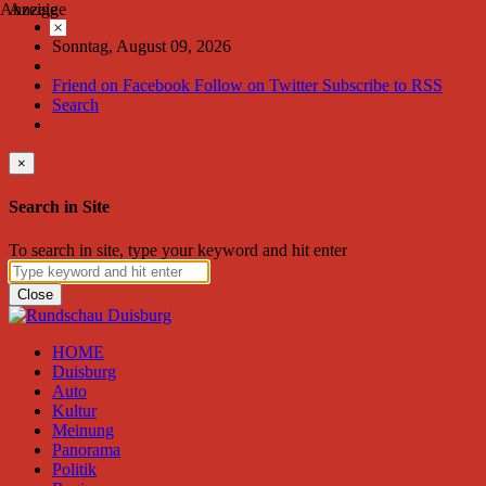
Anzeige
Anzeige
×
Sonntag, August 09, 2026
Friend on Facebook
Follow on Twitter
Subscribe to RSS
Search
×
Search in Site
To search in site, type your keyword and hit enter
Close
HOME
Duisburg
Auto
Kultur
Meinung
Panorama
Politik