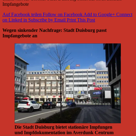
Impfangebote
Auf Facebook teilen
Follow on Facebook
Add to Google+
Connect
on Linked in
Subscribe by Email
Print This Post
Wegen sinkender Nachfrage: Stadt Duisburg passt
Impfangebote an
Die Stadt Duisburg bietet stationäre Impfungen
und Impfdokumentation im Averdunk Centrum