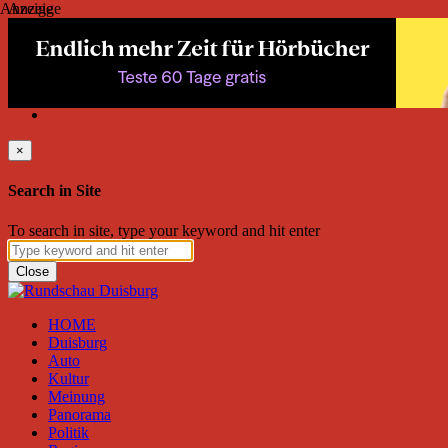
Anzeige
Anzeige
Donnerstag, August 06, 2026
Friend on Facebook
Follow on Twitter
Subscribe to RSS
Search
×
Search in Site
To search in site, type your keyword and hit enter
Close
HOME
Duisburg
Auto
Kultur
Meinung
Panorama
Politik