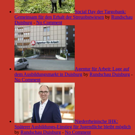
Social Day der Targobank:
Gemeinsam für den Erhalt der Streuobstwiesen
by
Rundschau
Duisburg
-
No Comment
Agentur für Arbeit: Lage auf
dem Ausbildungsmarkt in Duisburg
by
Rundschau Duisburg
-
No Comment
Niederrheinische IHK:
Späterer Ausbildungs-Einstieg für Jugendliche bleibt möglich
by
Rundschau Duisburg
-
No Comment