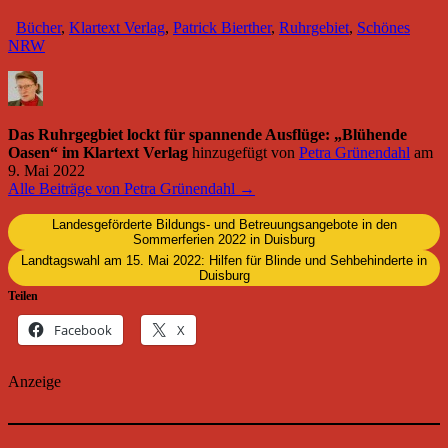
Bücher
,
Klartext Verlag
,
Patrick Bierther
,
Ruhrgebiet
,
Schönes
NRW
Das Ruhrgegbiet lockt für spannende Ausflüge: „Blühende
Oasen“ im Klartext Verlag
hinzugefügt von
Petra Grünendahl
am
9. Mai 2022
Alle Beiträge von Petra Grünendahl →
Landesgeförderte Bildungs- und Betreuungsangebote in den
Sommerferien 2022 in Duisburg
Landtagswahl am 15. Mai 2022: Hilfen für Blinde und Sehbehinderte in
Duisburg
Teilen
Facebook
X
Anzeige