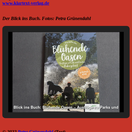
www.klartext-verlag.de
Der Blick ins Buch. Fotos: Petra Grünendahl
Blick ins Buch: Blühende Oasen – Ausflüge zu Parks und
Gärten im Ruhrgebiet im Klartext Verlag. Foto: Petra
Grünendahl.
© 2022
Petra Grünendahl
(Text)