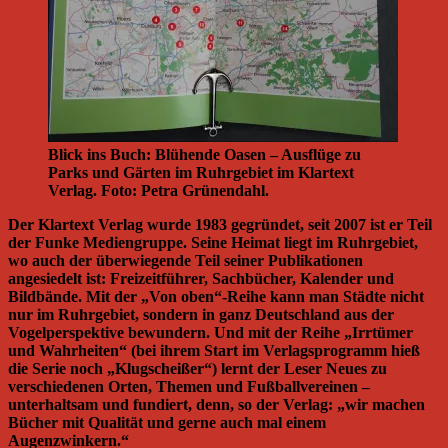
Blick ins Buch: Blühende Oasen – Ausflüge zu
Parks und Gärten im Ruhrgebiet im Klartext
Verlag. Foto: Petra Grünendahl.
Der Klartext Verlag wurde 1983 gegründet, seit 2007 ist er Teil
der Funke Mediengruppe. Seine Heimat liegt im Ruhrgebiet,
wo auch der überwiegende Teil seiner Publikationen
angesiedelt ist: Freizeitführer, Sachbücher, Kalender und
Bildbände. Mit der „Von oben“-Reihe kann man Städte nicht
nur im Ruhrgebiet, sondern in ganz Deutschland aus der
Vogelperspektive bewundern. Und mit der Reihe „Irrtümer
und Wahrheiten“ (bei ihrem Start im Verlagsprogramm hieß
die Serie noch „Klugscheißer“) lernt der Leser Neues zu
verschiedenen Orten, Themen und Fußballvereinen –
unterhaltsam und fundiert, denn, so der Verlag: „wir machen
Bücher mit Qualität und gerne auch mal einem
Augenzwinkern.“