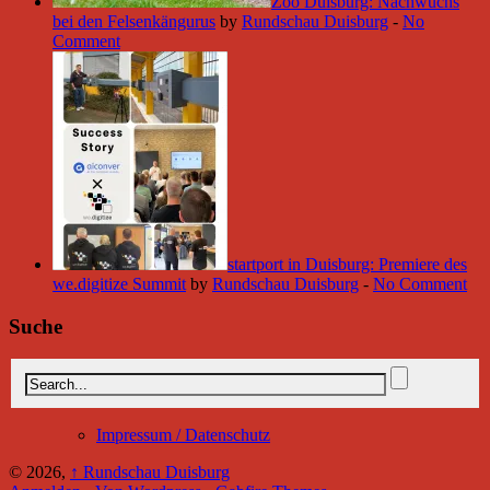
Zoo Duisburg: Nachwuchs
bei den Felsenkängurus
by
Rundschau Duisburg
-
No
Comment
startport in Duisburg: Premiere des
we.digitize Summit
by
Rundschau Duisburg
-
No Comment
Suche
Impressum / Datenschutz
© 2026,
↑
Rundschau Duisburg