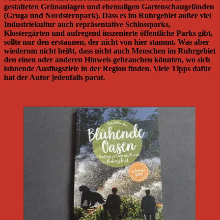
gestalteten Grünanlagen und ehemaligen Gartenschaugeländen
(Gruga und Nordsternpark). Dass es im Ruhrgebiet außer viel
Industriekultur auch repräsentative Schlossparks,
Klostergärten und aufregend inszenierte öffentliche Parks gibt,
sollte nur den erstaunen, der nicht von hier stammt. Was aber
wiederum nicht heißt, dass nicht auch Menschen im Ruhrgebiet
den einen oder anderen Hinweis gebrauchen könnten, wo sich
lohnende Ausflugsziele in der Region finden. Viele Tipps dafür
hat der Autor jedenfalls parat.