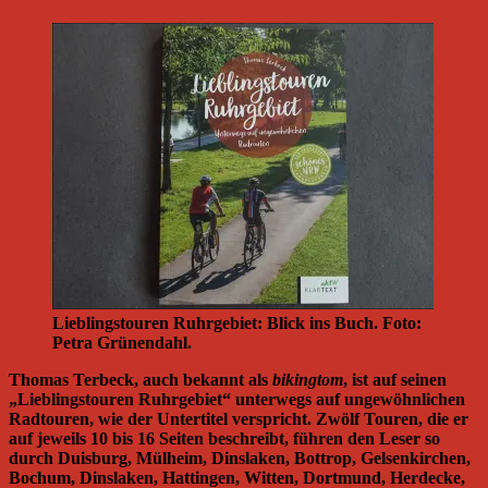
Lieblingstouren Ruhrgebiet: Blick ins Buch. Foto:
Petra Grünendahl.
Thomas Terbeck, auch bekannt als
bikingtom
, ist auf seinen
„Lieblingstouren Ruhrgebiet“ unterwegs auf ungewöhnlichen
Radtouren, wie der Untertitel verspricht. Zwölf Touren, die er
auf jeweils 10 bis 16 Seiten beschreibt, führen den Leser so
durch Duisburg, Mülheim, Dinslaken, Bottrop, Gelsenkirchen,
Bochum, Dinslaken, Hattingen, Witten, Dortmund, Herdecke,