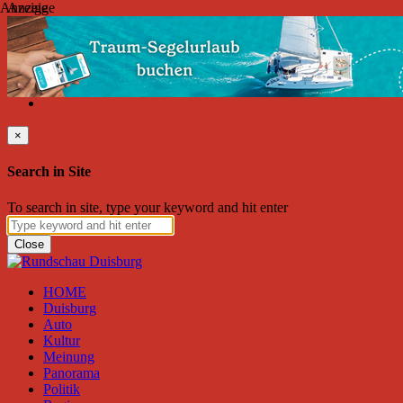
Anzeige
Anzeige
Donnerstag, August 06, 2026
Friend on Facebook
Follow on Twitter
Subscribe to RSS
Search
×
Search in Site
To search in site, type your keyword and hit enter
Close
HOME
Duisburg
Auto
Kultur
Meinung
Panorama
Politik