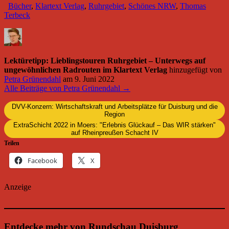
Bücher
,
Klartext Verlag
,
Ruhrgebiet
,
Schönes NRW
,
Thomas
Terbeck
Lektüretipp: Lieblingstouren Ruhrgebiet – Unterwegs auf
ungewöhnlichen Radrouten im Klartext Verlag
hinzugefügt von
Petra Grünendahl
am
9. Juni 2022
Alle Beiträge von Petra Grünendahl →
DVV-Konzern: Wirtschaftskraft und Arbeitsplätze für Duisburg und die
Region
ExtraSchicht 2022 in Moers: "Erlebnis Glückauf – Das WIR stärken"
auf Rheinpreußen Schacht IV
Teilen
Facebook
X
Anzeige
Entdecke mehr von Rundschau Duisburg