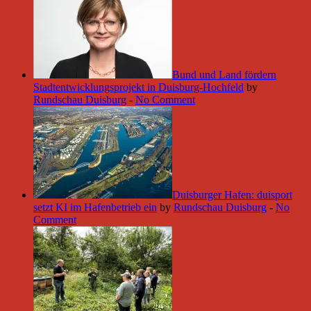
Bund und Land fördern
Stadtentwicklungsprojekt in Duisburg-Hochfeld
by
Rundschau Duisburg
-
No Comment
Duisburger Hafen: duisport
setzt KI im Hafenbetrieb ein
by
Rundschau Duisburg
-
No
Comment