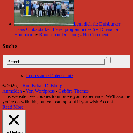
Lern dich fit: Duisburger
Lions Clubs stärken Ferienprogramm des SV Rhenania
Hamborn
by
Rundschau Duisburg
-
No Comment
Suche
Impressum / Datenschutz
© 2026,
↑
Rundschau Duisburg
Anmelden
-
Von Wordpress
-
Gabfire Themes
This website uses cookies to improve your experience. We'll assume
you're ok with this, but you can opt-out if you wish.
Accept
Read More
Schließen