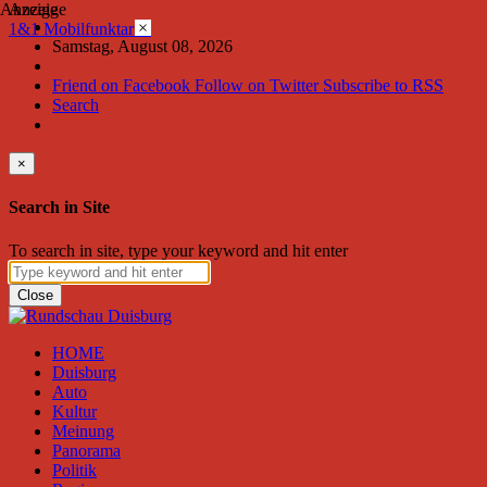
Anzeige
Anzeige
×
1&1 Mobilfunktarife
Samstag, August 08, 2026
Friend on Facebook
Follow on Twitter
Subscribe to RSS
Search
×
Search in Site
To search in site, type your keyword and hit enter
Close
HOME
Duisburg
Auto
Kultur
Meinung
Panorama
Politik