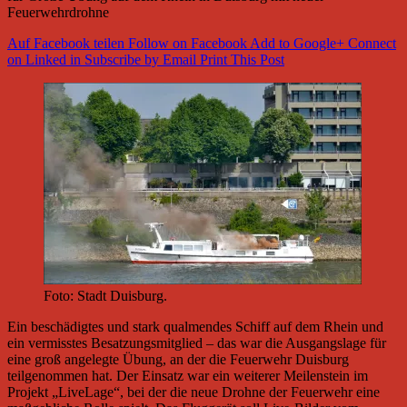
Feuerwehrdrohne
Auf Facebook teilen
Follow on Facebook
Add to Google+
Connect
on Linked in
Subscribe by Email
Print This Post
Foto: Stadt Duisburg.
Ein beschädigtes und stark qualmendes Schiff auf dem Rhein und
ein vermisstes Besatzungsmitglied – das war die Ausgangslage für
eine groß angelegte Übung, an der die Feuerwehr Duisburg
teilgenommen hat. Der Einsatz war ein weiterer Meilenstein im
Projekt „LiveLage“, bei der die neue Drohne der Feuerwehr eine