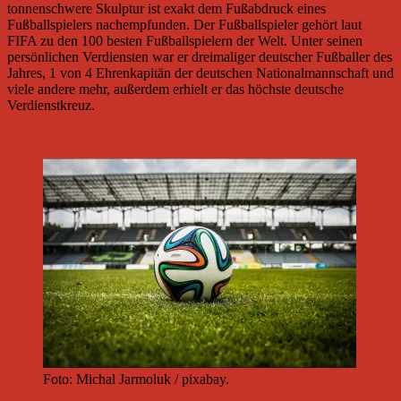
tonnenschwere Skulptur ist exakt dem Fußabdruck eines
Fußballspielers nachempfunden. Der Fußballspieler gehört laut
FIFA zu den 100 besten Fußballspielern der Welt. Unter seinen
persönlichen Verdiensten war er dreimaliger deutscher Fußballer des
Jahres, 1 von 4 Ehrenkapitän der deutschen Nationalmannschaft und
viele andere mehr, außerdem erhielt er das höchste deutsche
Verdienstkreuz.
Foto: Michal Jarmoluk / pixabay.