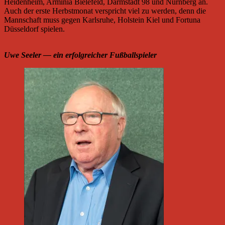
Heidenheim, Arminia Bielefeld, Darmstadt 98 und Nürnberg an.
Auch der erste Herbstmonat verspricht viel zu werden, denn die
Mannschaft muss gegen Karlsruhe, Holstein Kiel und Fortuna
Düsseldorf spielen.
Uwe Seeler — ein erfolgreicher Fußballspieler