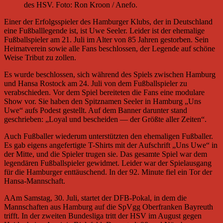
des HSV. Foto: Ron Kroon / Anefo.
Einer der Erfolgsspieler des Hamburger Klubs, der in Deutschland
eine Fußballlegende ist, ist Uwe Seeler. Leider ist der ehemalige
Fußballspieler am 21. Juli im Alter von 85 Jahren gestorben. Sein
Heimatverein sowie alle Fans beschlossen, der Legende auf schöne
Weise Tribut zu zollen.
Es wurde beschlossen, sich während des Spiels zwischen Hamburg
und Hansa Rostock am 24. Juli von dem Fußballspieler zu
verabschieden. Vor dem Spiel bereiteten die Fans eine modulare
Show vor. Sie haben den Spitznamen Seeler in Hamburg „Uns
Uwe“ aufs Podest gestellt. Auf dem Banner darunter stand
geschrieben: „Loyal und bescheiden — der Größte aller Zeiten“.
Auch Fußballer wiederum unterstützten den ehemaligen Fußballer.
Es gab eigens angefertigte T-Shirts mit der Aufschrift „Uns Uwe“ in
der Mitte, und die Spieler trugen sie. Das gesamte Spiel war dem
legendären Fußballspieler gewidmet. Leider war der Spielausgang
für die Hamburger enttäuschend. In der 92. Minute fiel ein Tor der
Hansa-Mannschaft.
AAm Samstag, 30. Juli, startet der DFB-Pokal, in dem die
Mannschaften aus Hamburg auf die SpVgg Oberfranken Bayreuth
trifft. In der zweiten Bundesliga tritt der HSV im August gegen