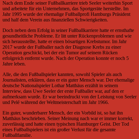
Nach dem Ende seiner Fußballkarriere trieb Seeler weiterhin Sport
und arbeitete für ein Unternehmen, das Sportgeräte herstellte. Im
Jahr 1995 wurde der ehemalige Fußballprofi Hamburgs Präsident
und half dem Verein aus finanziellen Schwierigkeiten.
Doch neben dem Erfolg in seiner Fußballkarriere hatte er ernsthafte
gesundheitliche Probleme. Er litt unter Rückenproblemen und wie
sich herausstellte, hatte er einen bösartigen Krebstumor. Im Jahr
2017 wurde der Fußballer nach der Diagnose Krebs zu einer
Operation geschickt, bei der ein Tumor auf seinem Rücken
erfolgreich entfernt wurde. Nach der Operation konnte er noch 5
Jahre leben.
Alle, die den Fußballspieler kannten, sowohl Spieler als auch
Journalisten, erklären, dass er ein guter Mensch war. Der ehemalige
deutsche Nationalspieler Lothar Matthäus erzählt in seinem
Interview, dass Uwe Seeler der erste Fußballer war, auf den er
aufmerksam wurde. Er war beeindruckt von der Leistung von Seeler
und Pelé während der Weltmeisterschaft im Jahr 1966.
Ein guter, wunderbarer Mensch, der ein Vorbild ist, so hat ihn
Matthäus beschrieben. Seiner Meinung nach war er immer korrekt,
zuverlässig und hatte einen typischen Hamburger Geist. Der Tod
eines Fußballspielers ist ein großer Verlust für die gesamte
Fußballfamilie.