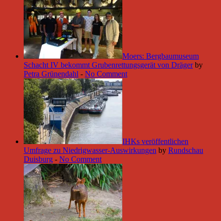
Moers: Bergbaumuseum
Schacht IV bekommt Grubenrettungsgerät von Dräger
by
Petra Grünendahl
-
No Comment
IHKs veröffentlichen
Umfrage zu Niedrigwasser-Auswirkungen
by
Rundschau
Duisburg
-
No Comment