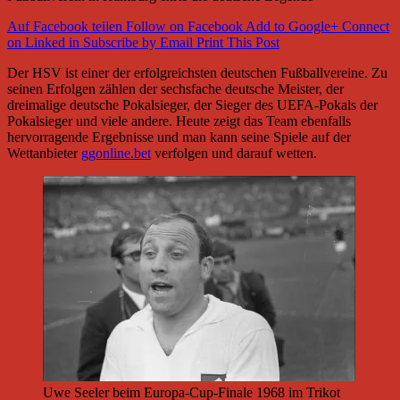
Auf Facebook teilen
Follow on Facebook
Add to Google+
Connect
on Linked in
Subscribe by Email
Print This Post
Der HSV ist einer der erfolgreichsten deutschen Fußballvereine. Zu
seinen Erfolgen zählen der sechsfache deutsche Meister, der
dreimalige deutsche Pokalsieger, der Sieger des UEFA-Pokals der
Pokalsieger und viele andere. Heute zeigt das Team ebenfalls
hervorragende Ergebnisse und man kann seine Spiele auf der
Wettanbieter
ggonline.bet
verfolgen und darauf wetten.
Uwe Seeler beim Europa-Cup-Finale 1968 im Trikot