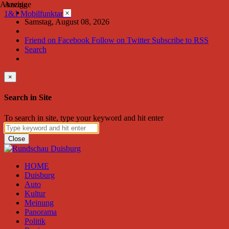
Anzeige
Anzeige
×
1&1 Mobilfunktarife
Samstag, August 08, 2026
Friend on Facebook
Follow on Twitter
Subscribe to RSS
Search
×
Search in Site
To search in site, type your keyword and hit enter
Close
HOME
Duisburg
Auto
Kultur
Meinung
Panorama
Politik