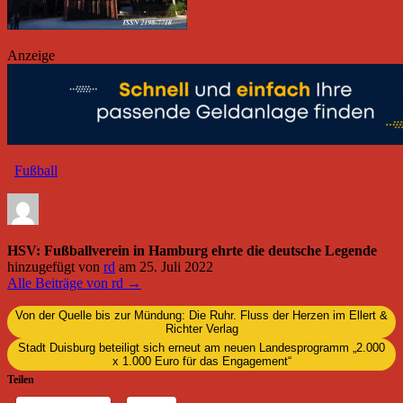
Anzeige
Fußball
HSV: Fußballverein in Hamburg ehrte die deutsche Legende
hinzugefügt von
rd
am
25. Juli 2022
Alle Beiträge von rd →
Von der Quelle bis zur Mündung: Die Ruhr. Fluss der Herzen im Ellert &
Richter Verlag
Stadt Duisburg beteiligt sich erneut am neuen Landesprogramm „2.000
x 1.000 Euro für das Engagement“
Teilen