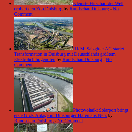
Kleinste Hirschart der Welt
erobert den Zoo Duisburg
by
Rundschau Duisburg
-
No
Comment
HKM: Salzgitter AG startet
Transformation in Duisburg mit Deutschlands größtem
Elektrolichtbogenofen
by
Rundschau Duisburg
-
No
Comment
Photovoltaik: Solarport bringt
erste Groß-Anlage im Duisburger Hafen ans Netz
by
Rundschau Duisburg
-
No Comment