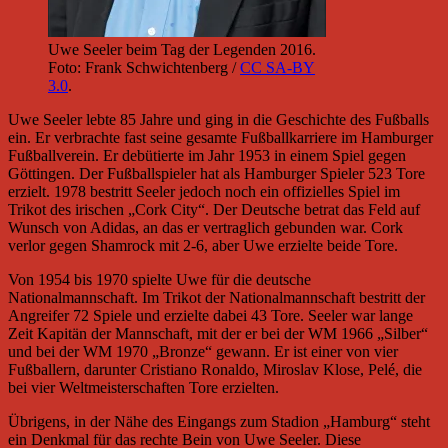
Uwe Seeler beim Tag der Legenden 2016.
Foto: Frank Schwichtenberg /
CC SA-BY
3.0
.
Uwe Seeler lebte 85 Jahre und ging in die Geschichte des Fußballs
ein. Er verbrachte fast seine gesamte Fußballkarriere im Hamburger
Fußballverein. Er debütierte im Jahr 1953 in einem Spiel gegen
Göttingen. Der Fußballspieler hat als Hamburger Spieler 523 Tore
erzielt. 1978 bestritt Seeler jedoch noch ein offizielles Spiel im
Trikot des irischen „Cork City“. Der Deutsche betrat das Feld auf
Wunsch von Adidas, an das er vertraglich gebunden war. Cork
verlor gegen Shamrock mit 2-6, aber Uwe erzielte beide Tore.
Von 1954 bis 1970 spielte Uwe für die deutsche
Nationalmannschaft. Im Trikot der Nationalmannschaft bestritt der
Angreifer 72 Spiele und erzielte dabei 43 Tore. Seeler war lange
Zeit Kapitän der Mannschaft, mit der er bei der WM 1966 „Silber“
und bei der WM 1970 „Bronze“ gewann. Er ist einer von vier
Fußballern, darunter Cristiano Ronaldo, Miroslav Klose, Pelé, die
bei vier Weltmeisterschaften Tore erzielten.
Übrigens, in der Nähe des Eingangs zum Stadion „Hamburg“ steht
ein Denkmal für das rechte Bein von Uwe Seeler. Diese