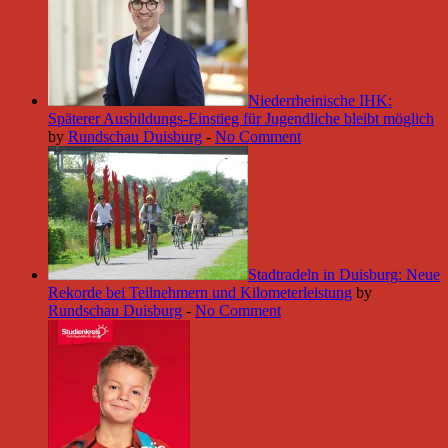
Niederrheinische IHK:
Späterer Ausbildungs-Einstieg für Jugendliche bleibt möglich
by
Rundschau Duisburg
-
No Comment
Stadtradeln in Duisburg: Neue
Rekorde bei Teilnehmern und Kilometerleistung
by
Rundschau Duisburg
-
No Comment