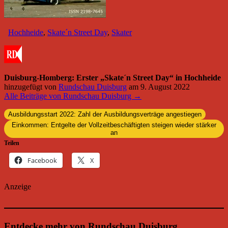
Hochheide
,
Skate´n Street Day
,
Skater
Duisburg-Homberg: Erster „Skate´n Street Day“ in Hochheide
hinzugefügt von
Rundschau Duisburg
am
9. August 2022
Alle Beiträge von Rundschau Duisburg →
Ausbildungsstart 2022: Zahl der Ausbildungsverträge angestiegen
Einkommen: Entgelte der Vollzeitbeschäftigten steigen wieder stärker
an
Teilen
Facebook
X
Anzeige
Entdecke mehr von Rundschau Duisburg