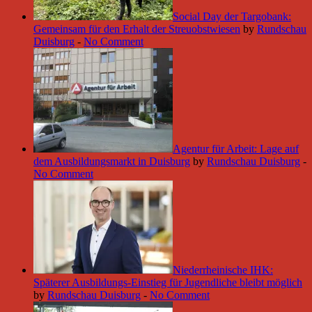
Social Day der Targobank:
Gemeinsam für den Erhalt der Streuobstwiesen
by
Rundschau
Duisburg
-
No Comment
Agentur für Arbeit: Lage auf
dem Ausbildungsmarkt in Duisburg
by
Rundschau Duisburg
-
No Comment
Niederrheinische IHK:
Späterer Ausbildungs-Einstieg für Jugendliche bleibt möglich
by
Rundschau Duisburg
-
No Comment