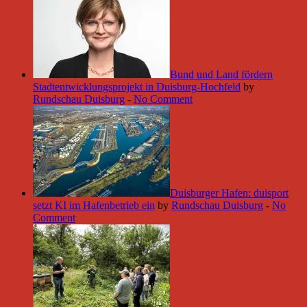
Bund und Land fördern
Stadtentwicklungsprojekt in Duisburg-Hochfeld
by
Rundschau Duisburg
-
No Comment
Duisburger Hafen: duisport
setzt KI im Hafenbetrieb ein
by
Rundschau Duisburg
-
No
Comment