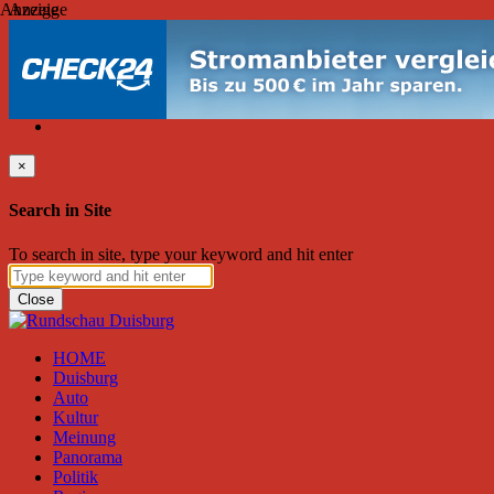
Anzeige
Anzeige
Donnerstag, August 06, 2026
Friend on Facebook
Follow on Twitter
Subscribe to RSS
Search
×
Search in Site
To search in site, type your keyword and hit enter
Close
HOME
Duisburg
Auto
Kultur
Meinung
Panorama
Politik