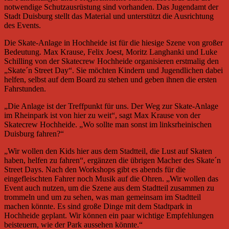
notwendige Schutzausrüstung sind vorhanden. Das Jugendamt der
Stadt Duisburg stellt das Material und unterstützt die Ausrichtung
des Events.
Die Skate-Anlage in Hochheide ist für die hiesige Szene von großer
Bedeutung. Max Krause, Felix Joest, Moritz Langhanki und Luke
Schilling von der Skatecrew Hochheide organisieren erstmalig den
„Skate´n Street Day“. Sie möchten Kindern und Jugendlichen dabei
helfen, selbst auf dem Board zu stehen und geben ihnen die ersten
Fahrstunden.
„Die Anlage ist der Treffpunkt für uns. Der Weg zur Skate-Anlage
im Rheinpark ist von hier zu weit“, sagt Max Krause von der
Skatecrew Hochheide. „Wo sollte man sonst im linksrheinischen
Duisburg fahren?“
„Wir wollen den Kids hier aus dem Stadtteil, die Lust auf Skaten
haben, helfen zu fahren“, ergänzen die übrigen Macher des Skate´n
Street Days. Nach den Workshops gibt es abends für die
eingefleischten Fahrer noch Musik auf die Ohren. „Wir wollen das
Event auch nutzen, um die Szene aus dem Stadtteil zusammen zu
trommeln und um zu sehen, was man gemeinsam im Stadtteil
machen könnte. Es sind große Dinge mit dem Stadtpark in
Hochheide geplant. Wir können ein paar wichtige Empfehlungen
beisteuern, wie der Park aussehen könnte.“