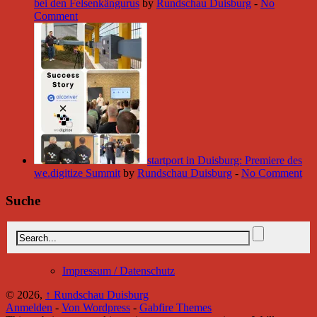
bei den Felsenkängurus
by
Rundschau Duisburg
-
No
Comment
startport in Duisburg: Premiere des
we.digitize Summit
by
Rundschau Duisburg
-
No Comment
Suche
Impressum / Datenschutz
© 2026,
↑
Rundschau Duisburg
Anmelden
-
Von Wordpress
-
Gabfire Themes