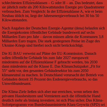
schlechtesten Effizienzklassen – G oder H – an. Das bedeutet, dass
sie jährlich mehr als 200 Kilowattstunden Energie pro Quadratmeter
verbrauchen. Zum Vergleich: In der Effizienzklasse A, wie er beim
Neubau üblich ist, liegt der Jahresenergieverbrauch bei 30 bis 50
Kilowattstunden.
Nach Angaben der Deutschen Energie-Agentur (dena) belaufen sich
die Energiekosten öffentlicher Gebäude bundesweit auf sechs
Milliarden Euro pro Jahr – davon müssen allein die Kommunen 3,8
Milliarden Euro tragen. Die stark gestiegenen Preise im Zuge des
Ukraine-Kriegs sind hierbei noch nicht berücksichtigt.
Die IG BAU verweist auf Pläne der EU-Kommission. Danach
sollen öffentliche Gebäude bis zum Jahr 2027 europaweit
mindestens auf die Effizienzklasse F gebracht werden, bis 2030
dann mindestens auf die Klasse E. Das Klimaschutzpaket „Fit for
55“ sieht vor, den gesamten Gebäudesektor bis zum 2050
klimaneutral zu machen. In Deutschland verursacht der Betrieb von
Gebäuden derzeit 35 Prozent des Endenergieverbrauchs, so das
Umweltbundesamt.
Die Klima-Ziele ließen sich aber nur erreichen, wenn neben den
privaten Hausbesitzern und Vermietern auch die öffentliche Hand
deutlich mehr als bislang investiere, ist sich Pfau sicher. Das Klima-
Sofortprogramm von Bundesbauministerin Klara Geywitz (SPD) sei