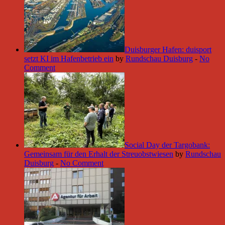
Duisburger Hafen: duisport
setzt KI im Hafenbetrieb ein
by
Rundschau Duisburg
-
No
Comment
Social Day der Targobank:
Gemeinsam für den Erhalt der Streuobstwiesen
by
Rundschau
Duisburg
-
No Comment