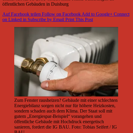
öffentlichen Gebäuden in Duisburg
Auf Facebook teilen
Follow on Facebook
Add to Google+
Connect
on Linked in
Subscribe by Email
Print This Post
Zum Fenster rausheizen? Gebäude mit einer schlechten
Energiebilanz sorgen nicht nur für höhere Heizkosten,
sondern schaden auch dem Klima. Der Staat soll mit
gutem „Energiespar-Beispiel“ vorangehen und
öffentliche Gebäude mit Hochdruck energetisch
sanieren, fordert die IG BAU. Foto: Tobias Seifert / IG
BAU.