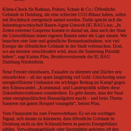
Klima-Check für Rathaus, Polizei, Schule & Co.: Öffentliche
Gebäude in Duisburg, die eine schlechte CO2-Bilanz haben, sollen
mit Hochdruck energetisch saniert werden. Dafür spricht sich die
Industriegewerkschaft Bauen-Agrar-Umwelt (IG BAU) aus. „In
Zeiten extremer Gaspreise kommt es darauf an, dass auch der Staat
die Umweltbilanz seiner eigenen Bauten unter die Lupe nimmt. Wir
brauchen eine faire und gründliche Bestandsaufnahme, wie viel
Energie die öffentlichen Gebäude in der Stadt verbrauchen. Dort,
wo am meisten verschleudert wird, muss die Sanierung Priorität
haben“, sagt Karina Pfau, Bezirksvorsitzende der IG BAU
Duisburg-Niederrhein.
Neue Fenster einzubauen, Fassaden zu dämmen und Dächer neu
einzudecken – all das spare langfristig viel Geld. Gleichzeitig seien
energieeffiziente Umbauten ein wichtiger Beitrag im Kampf gegen
den Klimawandel. „Kommunal- und Landespolitik sollten diese
Zukunftsinvestitionen vorantreiben. Es geht darum, dass der Staat
seine energiepolitischen Hausaufgaben macht – und beim Thema
Sanieren mit gutem Beispiel vorangeht“, betont Pfau.
Vom Finanzamt bis zum Feuerwehrhaus: Es sei ein wichtiges
Signal, sich darum zu kümmern, dass öffentliche Gebäude in
Duisburg nicht zu den Schlusslichtern in puncto Energiebilanz
zählen. Verwaltungsgebäude oder Sportstätten gehörten oft den