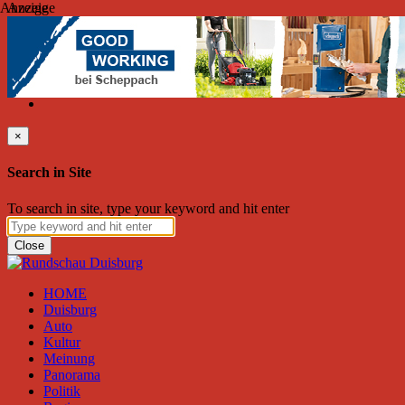
Anzeige
Anzeige
Donnerstag, August 06, 2026
Friend on Facebook
Follow on Twitter
Subscribe to RSS
Search
×
Search in Site
To search in site, type your keyword and hit enter
Close
HOME
Duisburg
Auto
Kultur
Meinung
Panorama
Politik